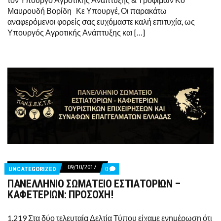
Μαυρουδή Βορίδη Κε Υπουργέ, Οι παρακάτω
αναφερόμενοι φορείς σας ευχόμαστε καλή επιτυχία, ως
Υπουργός Αγροτικής Ανάπτυξης και […]
09/10/2017
COMMENTS
UNCATEGORIZED
0
ON
ΠΑΝΕΛΛΗΝΙΟ ΣΩΜΑΤΕΙΟ ΕΣΤΙΑΤΟΡΙΩΝ –
ΠΑΝΕΛΛΗΝΙΟ
ΣΩΜΑΤΕΙΟ
ΚΑΦΕΤΕΡΙΩΝ: ΠΡΟΣΟΧΗ!
ΕΣΤΙΑΤΟΡΙΩΝ
–
ΚΑΦΕΤΕΡΙΩΝ:
1.219 Στα δύο τελευταία Δελτία Τύπου είχαμε ενημέρωση ότι
ΠΡΟΣΟΧΗ!