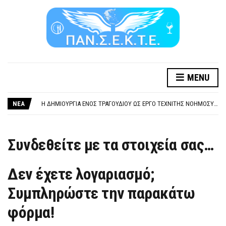
MENU
ΞΕΧΕΙΛΙΖΕΙ Η ΟΡΓΗ ΚΑΙ Η ΑΓΑΝΑΚΤΗΣΗ ΑΠΟ ΧΙΛΙΑΔΕΣ ΣΥΝΑΔΕΛΦΟΥΣ
ΣΟΒΑΡΌΤΑΤΗ Η ΠΑΡΆΒΑΣΗ ΧΡΉΣΗ ΜΟΥΣΙΚΉΣ ΧΩΡΊΣ ΤΟ ΑΠΟΔΕΙΚΤΙΚΌ ΥΠΟΒΟΛΉΣ ΓΝΩΣΤΟΠΟΊΗΣΗΣ
ΝΕΑ
Η ΔΗΜΙΟΥΡΓΙΑ ΕΝΟΣ ΤΡΑΓΟΥΔΙΟΥ ΩΣ ΕΡΓΟ ΤΕΧΝΙΤΗΣ ΝΟΗΜΟΣΥΝΗΣ ΚΑΤΑ 100/100 ΔΕΝ ΥΠΟΚΕΙΤΑΙ ΣΕ ΠΝΕΥΜΑΤΙΚΑ/ΣΥΓΓΕΝΙΚΑ ΔΙΚΑΙΩΜΑΤΑ. ΠΑΡΑΠΛΑΝΗΤΙΚΕΣ ΚΑΙ ΨΕΥΔΕΙΣ ΟΙ ΤΟΠΟΘΕΤΗΣΕΙΣ ΤΟΥ GEA.
ΚΑΤΑΣΧΕΣΗ ΜΙΣΘΟΥ ΚΑΙ ΣΥΝΤΑΞΗΣ ΓΙΑ ΧΡΕΗ ΠΡΟΣ ΔΗΜΟΣΙΟ – ΙΔΙΩΤΕΣ
ΥΠΟΧΡΕΩΤΙΚΗ ΕΚΠΑΙΔΕΥΣΗ ΚΑΙ ΚΑΤΑΡΤΙΣΗ ΠΡΟΣΩΠΙΚΟΥ ΕΠΙΣΙΤΙΣΜΟΥ
ΞΕΧΕΙΛΙΖΕΙ Η ΟΡΓΗ ΚΑΙ Η ΑΓΑΝΑΚΤΗΣΗ ΑΠΟ ΧΙΛΙΑΔΕΣ ΣΥΝΑΔΕΛΦΟΥΣ
Συνδεθείτε με τα στοιχεία σας…
ΣΟΒΑΡΌΤΑΤΗ Η ΠΑΡΆΒΑΣΗ ΧΡΉΣΗ ΜΟΥΣΙΚΉΣ ΧΩΡΊΣ ΤΟ ΑΠΟΔΕΙΚΤΙΚΌ ΥΠΟΒΟΛΉΣ ΓΝΩΣΤΟΠΟΊΗΣΗΣ
Δεν έχετε λογαριασμό;
Συμπληρώστε την παρακάτω
φόρμα!