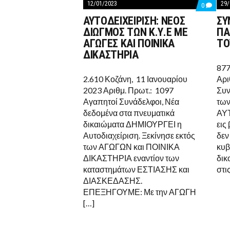
12/01/2023
29/
COMMEN
0
ON
ΑΥΤΟΔΕΙΧΕΙΡΙΣΗ: ΝΕΟΣ
ΣΥ
ΑΥΤΟΔΕΙΧ
ΝΕΟΣ
ΔΙΩΓΜΟΣ ΤΩΝ Κ.Υ.Ε ΜΕ
ΠΑ
ΔΙΩΓΜΟ
ΑΓΩΓΕΣ ΚΑΙ ΠΟΙΝΙΚΑ
ΤΟ
ΤΩΝ
Κ.Υ.Ε
ΔΙΚΑΣΤΗΡΙΑ
ΜΕ
ΑΓΩΓΕΣ
877
ΚΑΙ
2.610 Κοζάνη, 11 Ιανουαρίου
Αρι
ΠΟΙΝΙΚΑ
2023 Αριθμ. Πρωτ.: 1097
Συν
ΔΙΚΑΣΤΗ
Αγαπητοί Συνάδελφοι, Νέα
των
δεδομένα στα πνευματικά
ΑΥ
δικαιώματα ΔΗΜΙΟΥΡΓΕΙ η
εις
Αυτοδιαχείριση. Ξεκίνησε εκτός
δεν
των ΑΓΩΓΩΝ και ΠΟΙΝΙΚΑ
κυβ
ΔΙΚΑΣΤΗΡΙΑ εναντίον των
δικ
καταστημάτων ΕΣΤΙΑΣΗΣ και
στι
ΔΙΑΣΚΕΔΑΣΗΣ.
ΕΠΕΞΗΓΟΥΜΕ: Με την ΑΓΩΓΗ
[…]