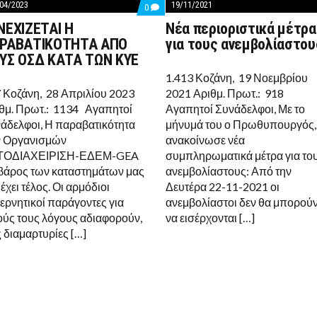
19/11/2021
04/2023
TS
COMMENTS
0
ON
Νέα περιοριστικά μέτρα
ΝΕΧΙΖΕΤΑΙ Η
ΕΙΡΙΣΗ:
ΣΥΝΕΧΙΖΕΤΑΙ
Η
για τους ανεμβολίαστου
ΡΑΒΑΤΙΚΟΤΗΤΑ ΑΠΟ
Σ
ΠΑΡΑΒΑΤΙΚΟΤΗΤΑ
ΥΣ ΟΣΔ ΚΑΤΑ ΤΩΝ ΚΥΕ
ΑΠΟ
ΤΟΥΣ
1.413 Κοζάνη, 19 Νοεμβρίου
ΟΣΔ
2021 Αριθμ. Πρωτ.: 918
 Κοζάνη, 28 Απριλίου 2023
ΚΑΤΑ
ΤΩΝ
Αγαπητοί Συνάδελφοι, Με το
θμ. Πρωτ.: 1134 Αγαπητοί
ΚΥΕ
μήνυμά του ο Πρωθυπουργός,
άδελφοι, Η παραβατικότητα
ΡΙΑ
ανακοίνωσε νέα
 Οργανισμών
συμπληρωματικά μέτρα για το
ΤΟΔΙΑΧΕΙΡΙΣΗ-ΕΔΕΜ-GEA
ανεμβολίαστους: Από την
 βάρος των καταστημάτων μας
Δευτέρα 22-11-2021 οι
 έχει τέλος. Οι αρμόδιοι
ανεμβολίαστοι δεν θα μπορού
ερνητικοί παράγοντες για
να εισέρχονται […]
ούς τους λόγους αδιαφορούν,
ς διαμαρτυρίες […]