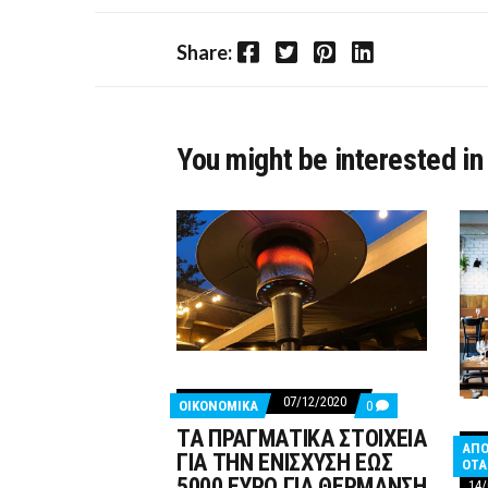
Facebook
Twitter
Pinterest
LinkedIn
Share:
You might be interested in
07/12/2020
COMMENTS
ΟΙΚΟΝΟΜΙΚΑ
0
ON
ΤΑ ΠΡΑΓΜΑΤΙΚΑ ΣΤΟΙΧΕΙΑ
ΤΑ
ΑΠΟ
ΠΡΑΓΜΑΤΙΚΑ
ΓΙΑ ΤΗΝ ΕΝΙΣΧΥΣΗ ΕΩΣ
ΟΤΑ
ΣΤΟΙΧΕΙΑ
5000 ΕΥΡΩ ΓΙΑ ΘΕΡΜΑΝΣΗ
14/
ΓΙΑ