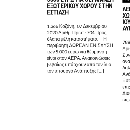
ΤΗΝ
ΕΞΩΤΕΡΙΚΟΥ ΧΩΡΟΥ ΣΤΗΝ
ΛΕ
ΕΝΙΣΧΥΣΗ
ΕΣΤΙΑΣΗ
ΕΩΣ
ΧΩ
5000
ΙΟ
ΕΥΡΩ
1.366 Κοζάνη, 07 Δεκεμβρίου
ΓΙΑ
ΑΥ
ΘΕΡΜΑΝΣΗ
2020 Αριθμ. Πρωτ.: 704 Προς
ΕΞΩΤΕΡΙΚΟΥ
όλα τα μέλη καταστήματα. Η
ΧΩΡΟΥ
788
ΣΤΗΝ
περιβόητη ΔΩΡΕΑΝ ΕΝΙΣΧΥΣΗ
ΕΣΤΙΑΣΗ
Αρι
των 5.000 ευρώ για θέρμανση
Συν
είναι στον ΑΕΡΑ. Ανακοινώσεις
ανα
βεβαίως υπάρχουν από τον ίδιο
δηλ
τον υπουργό Ανάπτυξης […]
Ανά
Εσω
επι
Δια
ως 