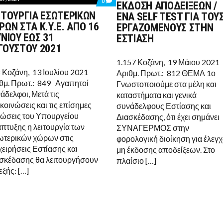
COMMENTS
0
ΕΚΔΟΣΗ ΑΠΟΔΕΙΞΕΩΝ /
ON
ΙΤΟΥΡΓΙΑ ΕΣΩΤΕΡΙΚΩΝ
ΕΝΑ SELF TEST ΓΙΑ ΤΟΥ
ΛΕΙΤΟΥΡΓΙΑ
ΕΣΩΤΕΡΙΚΩΝ
ΡΩΝ ΣΤΑ Κ.Υ.Ε. ΑΠΟ 16
ΕΡΓΑΖΟΜΕΝΟΥΣ ΣΤΗΝ
ΧΩΡΩΝ
ΥΝΙΟΥ ΕΩΣ 31
ΕΣΤΙΑΣΗ
ΣΤΑ
Κ.Υ.Ε.
ΓΟΥΣΤΟΥ 2021
ΑΠΟ
16
1.157 Κοζάνη, 19 Μάιου 2021
ΙΟΥΝΙΟΥ
 Κοζάνη, 13 Ιουλίου 2021
Αριθμ. Πρωτ.: 812 ΘΕΜΑ 1ο
ΕΩΣ
θμ. Πρωτ.: 849 Αγαπητοί
31
Γνωστοποιούμε στα μέλη και
ΑΥΓΟΥΣΤΟΥ
άδελφοι, Μετά τις
καταστήματα και γενικά
2021
κοινώσεις και τις επίσημες
συνάδελφους Εστίασης και
ώσεις του Υπουργείου
Διασκέδασης, ότι έχει σημάνει
πτυξης η λειτουργία των
ΣΥΝΑΓΕΡΜΟΣ στην
τερικών χώρων στις
φορολογική διοίκηση για έλεγ
χειρήσεις Εστίασης και
μη έκδοσης αποδείξεων. Στο
σκέδασης θα λειτουργήσουν
πλαίσιο […]
εξής: […]