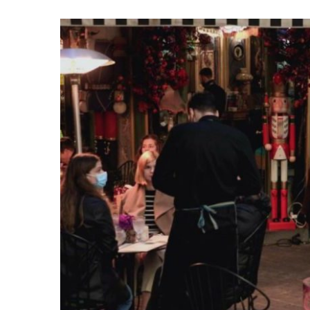
ΟΙΚΟΝΟΜΙΚΏΝ
ΓΙΑ
ΜΗ
ΦΟΡΟΛΌΓΗΣΗ
ΤΟΥ
ΦΙΛΟΔΩΡΉΜΑΤΟΣ
ΑΠΌ
1Η
ΝΟΕΜΒΡΊΟΥ