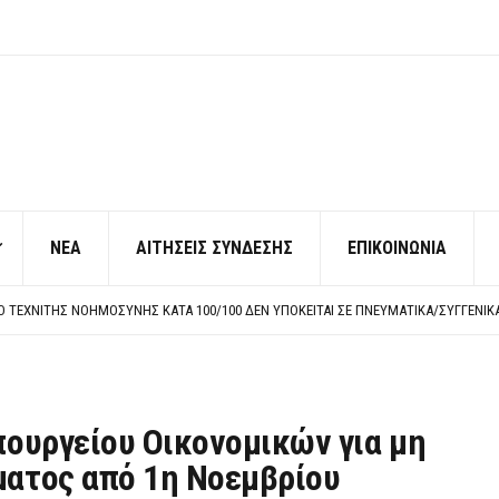
ΝΕΑ
ΑΙΤΗΣΕΙΣ ΣΥΝΔΕΣΗΣ
ΕΠΙΚΟΙΝΩΝΙΑ
ΠΟ ΧΙΛΙΑΔΕΣ ΣΥΝΑΔΕΛΦΟΥΣ
ΚΉΣ ΧΩΡΊΣ ΤΟ ΑΠΟΔΕΙΚΤΙΚΌ ΥΠΟΒΟΛΉΣ ΓΝΩΣΤΟΠΟΊΗΣΗΣ
ΡΕΗ ΠΡΟΣ ΔΗΜΟΣΙΟ – ΙΔΙΩΤΕΣ
Η ΠΡΟΣΩΠΙΚΟΥ ΕΠΙΣΙΤΙΣΜΟΥ
ΠΟ ΧΙΛΙΑΔΕΣ ΣΥΝΑΔΕΛΦΟΥΣ
ΚΉΣ ΧΩΡΊΣ ΤΟ ΑΠΟΔΕΙΚΤΙΚΌ ΥΠΟΒΟΛΉΣ ΓΝΩΣΤΟΠΟΊΗΣΗΣ
ουργείου Οικονομικών για μη
ατος από 1η Νοεμβρίου