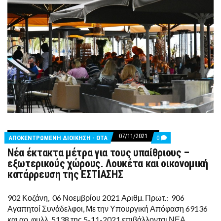
07/11/2021
COMMENTS
ΑΠΟΚΕΝΤΡΩΜΕΝΗ ΔΙΟΙΚΗΣΗ - ΟΤΑ
0
ON
Νέα έκτακτα μέτρα για τους υπαίθριους –
ΝΈΑ
ΈΚΤΑΚΤΑ
εξωτερικούς χώρους. Λουκέτα και οικονομική
ΜΈΤΡΑ
κατάρρευση της ΕΣΤΙΑΣΗΣ
ΓΙΑ
ΤΟΥΣ
ΥΠΑΊΘΡΙΟΥΣ
902 Κοζάνη, 06 Νοεμβρίου 2021 Αριθμ. Πρωτ.: 906
–
ΕΞΩΤΕΡΙΚΟΎΣ
Αγαπητοί Συνάδελφοι, Με την Υπουργική Απόφαση 69136
ΧΏΡΟΥΣ.
και αρ. φυλλ. 5138 της 5-11-2021 επιβάλλονται ΝΕΑ
ΛΟΥΚΈΤΑ