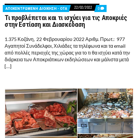
22/02/2022
COMMENTS
ΑΠΟΚΕΝΤΡΩΜΕΝΗ ΔΙΟΙΚΗΣΗ - ΟΤΑ
0
ON
Τι προβλέπεται και τι ισχύει για τις Αποκριές
ΤΙ
ΠΡΟΒΛΈΠΕΤΑΙ
στην Εστίαση και Διασκέδαση
ΚΑΙ
ΤΙ
ΙΣΧΎΕΙ
1.375 Κοζάνη, 22 Φεβρουαρίου 2022 Αριθμ. Πρωτ.: 977
ΓΙΑ
Αγαπητοί Συνάδελφοι, Χιλιάδες τα τηλέφωνα και τα email
ΤΙΣ
ΑΠΟΚΡΙΈΣ
από πολλές περιοχές της χώρας για το τι θα ισχύει κατά την
ΣΤΗΝ
διάρκεια των Αποκριάτικων εκδηλώσεων και μάλιστα μετά
ΕΣΤΊΑΣΗ
ΚΑΙ
[…]
ΔΙΑΣΚΈΔΑΣΗ