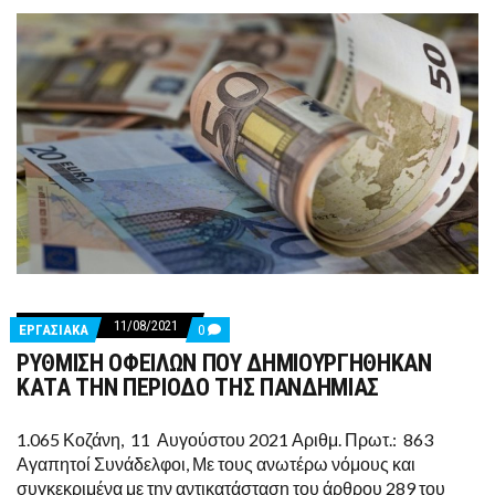
11/08/2021
COMMENTS
ΕΡΓΑΣΙΑΚΑ
0
ON
ΡΥΘΜΙΣΗ ΟΦΕΙΛΩΝ ΠΟΥ ΔΗΜΙΟΥΡΓΗΘΗΚΑΝ
ΡΥΘΜΙΣΗ
ΟΦΕΙΛΩΝ
ΚΑΤΑ ΤΗΝ ΠΕΡΙΟΔΟ ΤΗΣ ΠΑΝΔΗΜΙΑΣ
ΠΟΥ
ΔΗΜΙΟΥΡΓΗΘΗΚΑΝ
ΚΑΤΑ
1.065 Κοζάνη, 11 Αυγούστου 2021 Αριθμ. Πρωτ.: 863
ΤΗΝ
Αγαπητοί Συνάδελφοι, Με τους ανωτέρω νόμους και
ΠΕΡΙΟΔΟ
ΤΗΣ
συγκεκριμένα με την αντικατάσταση του άρθρου 289 του
ΠΑΝΔΗΜΙΑΣ