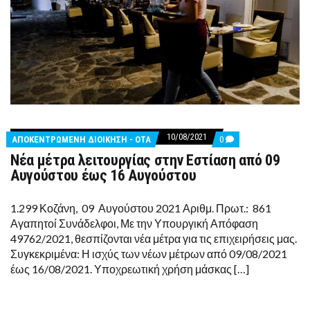
10/08/2021
COMMENTS
ΑΠΟΚΕΝΤΡΩΜΕΝΗ ΔΙΟΙΚΗΣΗ - ΟΤΑ
0
ON
Νέα μέτρα λειτουργίας στην Εστίαση από 09
ΝΈΑ
ΜΈΤΡΑ
Αυγούστου έως 16 Αυγούστου
ΛΕΙΤΟΥΡΓΊΑΣ
ΣΤΗΝ
ΕΣΤΊΑΣΗ
1.299 Κοζάνη, 09 Αυγούστου 2021 Αριθμ. Πρωτ.: 861
ΑΠΌ
Αγαπητοί Συνάδελφοι, Με την Υπουργική Απόφαση
09
ΑΥΓΟΎΣΤΟΥ
49762/2021, θεσπίζονται νέα μέτρα για τις επιχειρήσεις μας.
ΈΩΣ
Συγκεκριμένα: Η ισχύς των νέων μέτρων από 09/08/2021
16
ΑΥΓΟΎΣΤΟΥ
έως 16/08/2021. Υποχρεωτική χρήση μάσκας […]