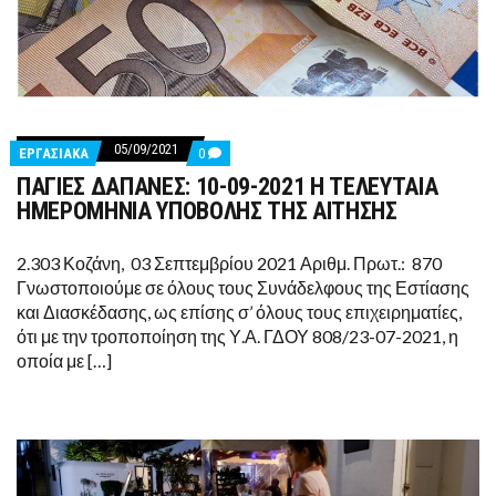
05/09/2021
COMMENTS
ΕΡΓΑΣΙΑΚΑ
0
ON
ΠΑΓΙΕΣ ΔΑΠΑΝΕΣ: 10-09-2021 Η ΤΕΛΕΥΤΑΙΑ
ΠΑΓΙΕΣ
ΔΑΠΑΝΕΣ:
ΗΜΕΡΟΜΗΝΙΑ ΥΠΟΒΟΛΗΣ ΤΗΣ ΑΙΤΗΣΗΣ
10-
09-
2021
2.303 Κοζάνη, 03 Σεπτεμβρίου 2021 Αριθμ. Πρωτ.: 870
Η
Γνωστοποιούμε σε όλους τους Συνάδελφους της Εστίασης
ΤΕΛΕΥΤΑΙΑ
ΗΜΕΡΟΜΗΝΙΑ
και Διασκέδασης, ως επίσης σ’ όλους τους επιχειρηματίες,
ΥΠΟΒΟΛΗΣ
ότι με την τροποποίηση της Υ.Α. ΓΔΟΥ 808/23-07-2021, η
ΤΗΣ
ΑΙΤΗΣΗΣ
οποία με […]