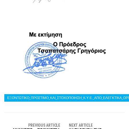
ΕΞΟΝΤΩΤΙΚΟ_ΠΡΟΣΤΙΜΟ_ΚΑΙ_ΣΤΟΧΟΠΟΙΗΣΗ_Κ.Υ.Ε._ΑΠΟ_ΕΛΕΓΚΤΙΚΑ_ΟΡ
PREVIOUS ARTICLE
NEXT ARTICLE