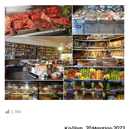
ΕΠΟΠΤΕΣ
ΥΓΕΙΑΣ)
1.786
Κοζάνη,
20
Μαρτίου 2023