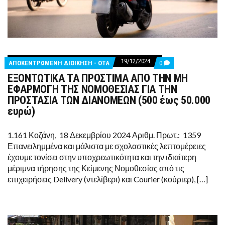
19/12/2024
COMMENTS
ΑΠΟΚΕΝΤΡΩΜΕΝΗ ΔΙΟΙΚΗΣΗ - ΟΤΑ
0
ON
ΕΞΟΝΤΩΤΙΚΑ ΤΑ ΠΡΟΣΤΙΜΑ ΑΠΟ ΤΗΝ ΜΗ
ΕΞΟΝΤΩΤΙΚΑ
ΤΑ
ΕΦΑΡΜΟΓΗ ΤΗΣ ΝΟΜΟΘΕΣΙΑΣ ΓΙΑ ΤΗΝ
ΠΡΟΣΤΙΜΑ
ΠΡΟΣΤΑΣΙΑ ΤΩΝ ΔΙΑΝΟΜΕΩΝ (500 έως 50.000
ΑΠΟ
ΤΗΝ
ευρώ)
ΜΗ
ΕΦΑΡΜΟΓΗ
ΤΗΣ
1.161 Κοζάνη, 18 Δεκεμβρίου 2024 Αριθμ. Πρωτ.: 1359
ΝΟΜΟΘΕΣΙΑΣ
Επανειλημμένα και μάλιστα με σχολαστικές λεπτομέρειες
ΓΙΑ
ΤΗΝ
έχουμε τονίσει στην υποχρεωτικότητα και την ιδιαίτερη
ΠΡΟΣΤΑΣΙΑ
μέριμνα τήρησης της Κείμενης Νομοθεσίας από τις
ΤΩΝ
ΔΙΑΝΟΜΕΩΝ
επιχειρήσεις ‎Delivery (ντελίβερι) και Courier (κούριερ), […]
(500
ΈΩΣ
50.000
ΕΥΡΏ)