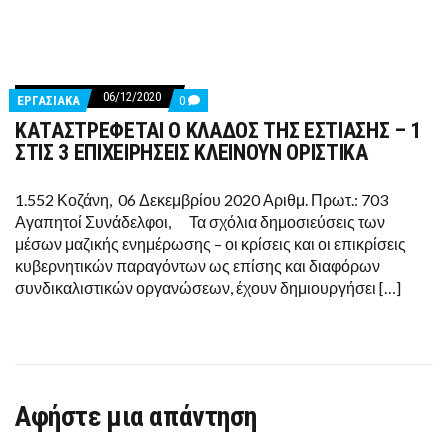
06/12/2020
COMMENTS
ΕΡΓΑΣΙΑΚΑ
0
ON
ΚΑΤΑΣΤΡΕΦΕΤΑΙ Ο ΚΛΑΔΟΣ ΤΗΣ ΕΣΤΙΑΣΗΣ – 1
ΚΑΤΑΣΤΡΕΦΕΤΑΙ
Ο
ΣΤΙΣ 3 ΕΠΙΧΕΙΡΗΣΕΙΣ ΚΛΕΙΝΟΥΝ ΟΡΙΣΤΙΚΑ
ΚΛΑΔΟΣ
ΤΗΣ
ΕΣΤΙΑΣΗΣ
1.552 Κοζάνη, 06 Δεκεμβρίου 2020 Αριθμ. Πρωτ.: 703
–
Αγαπητοί Συνάδελφοι, Τα σχόλια δημοσιεύσεις των
1
ΣΤΙΣ
μέσων μαζικής ενημέρωσης – οι κρίσεις και οι επικρίσεις
3
κυβερνητικών παραγόντων ως επίσης και διαφόρων
ΕΠΙΧΕΙΡΗΣΕΙΣ
ΚΛΕΙΝΟΥΝ
συνδικαλιστικών οργανώσεων, έχουν δημιουργήσει […]
ΟΡΙΣΤΙΚΑ
Αφήστε μια απάντηση