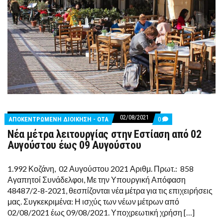
02/08/2021
COMMENTS
ΑΠΟΚΕΝΤΡΩΜΕΝΗ ΔΙΟΙΚΗΣΗ - ΟΤΑ
0
ON
Νέα μέτρα λειτουργίας στην Εστίαση από 02
ΝΈΑ
ΜΈΤΡΑ
Αυγούστου έως 09 Αυγούστου
ΛΕΙΤΟΥΡΓΊΑΣ
ΣΤΗΝ
ΕΣΤΊΑΣΗ
1.992 Κοζάνη, 02 Αυγούστου 2021 Αριθμ. Πρωτ.: 858
ΑΠΌ
Αγαπητοί Συνάδελφοι, Με την Υπουργική Απόφαση
02
ΑΥΓΟΎΣΤΟΥ
48487/2-8-2021, θεσπίζονται νέα μέτρα για τις επιχειρήσεις
ΈΩΣ
μας. Συγκεκριμένα: Η ισχύς των νέων μέτρων από
09
ΑΥΓΟΎΣΤΟΥ
02/08/2021 έως 09/08/2021. Υποχρεωτική χρήση […]