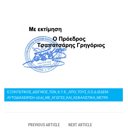
ΕΞΟΝΤΩΤΙΚΟΣ_ΔΙΩΓΜΟΣ_ΤΩΝ_Κ.Υ.Ε._ΑΠΟ_ΤΟΥΣ_Ο.Σ.Δ.(ΕΔΕΜ-
ΑΥΤΟΔΙΑΧΕΙΡΙΣΗ-GEA)_ΜΕ_ΑΓΩΓΕΣ_ΚΑΙ_ΑΣΦΑΛΙΣΤΙΚΑ_ΜΕΤΡΑ
PREVIOUS ARTICLE
NEXT ARTICLE