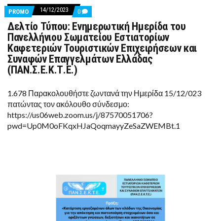
14/12/2023
COMMENTS
PROMO
0
ON
Δελτίο Τύπου: Ενημερωτική Ημερίδα του
ΔΕΛΤΊΟ
ΤΎΠΟΥ:
Πανελλήνιου Σωματείου Εστιατορίων
ΕΝΗΜΕΡΩΤΙΚΉ
Καφετεριών Τουριστικών Επιχειρήσεων και
ΗΜΕΡΊΔΑ
ΤΟΥ
Συναφών Επαγγελμάτων Ελλάδας
ΠΑΝΕΛΛΉΝΙΟΥ
(ΠΑΝ.Σ.Ε.Κ.Τ.Ε.)
ΣΩΜΑΤΕΊΟΥ
ΕΣΤΙΑΤΟΡΊΩΝ
ΚΑΦΕΤΕΡΙΏΝ
1.678 Παρακολουθήστε ζωντανά την Ημερίδα 15/12/023
ΤΟΥΡΙΣΤΙΚΏΝ
ΕΠΙΧΕΙΡΉΣΕΩΝ
πατώντας τον ακόλουθο σύνδεσμο:
ΚΑΙ
https://us06web.zoom.us/j/87570051706?
ΣΥΝΑΦΏΝ
ΕΠΑΓΓΕΛΜΆΤΩΝ
pwd=Up0M0oFKqxHJaQoqmayyZeSaZWEMBt.1
ΕΛΛΆΔΑΣ
(ΠΑΝ.Σ.Ε.Κ.Τ.Ε.)