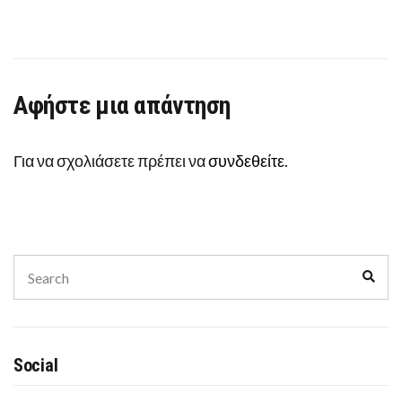
(ΠΑΝ.Σ.Ε.Κ.Τ.Ε.)
Αφήστε μια απάντηση
Για να σχολιάσετε πρέπει να
συνδεθείτε
.
Search
Sear
for:
Social