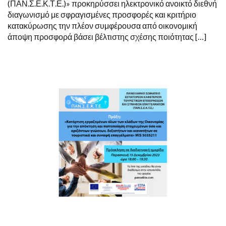
(ΠΑΝ.Σ.Ε.Κ.Τ.Ε.)» προκηρύσσει ηλεκτρονικό ανοικτό διεθνή
ΓΙΑ
διαγωνισμό με σφραγισμένες προσφορές και κριτήριο
ΤΗΝ
ΥΛΟΠΟΊΗΣΗ
κατακύρωσης την πλέον συμφέρουσα από οικονομική
ΤΗΣ
άποψη προσφορά βάσει βέλτιστης σχέσης ποιότητας […]
ΠΡΆΞΗΣ»
ΜΕ
ΚΩΔΙΚΌ
MIS
503521