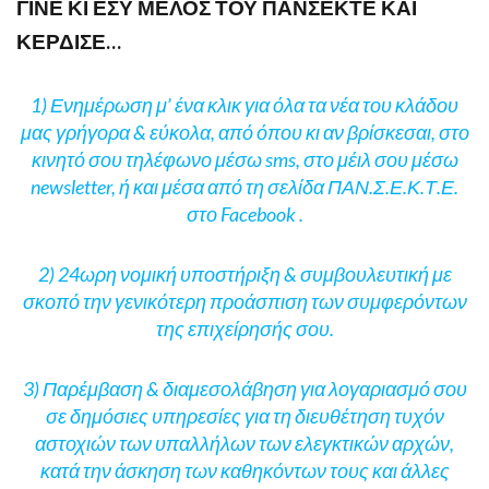
ΓΙΝΕ ΚΙ ΕΣΥ ΜΕΛΟΣ ΤΟΥ ΠΑΝΣΕΚΤΕ ΚΑΙ
ΚΕΡΔΙΣΕ…
1) Ενημέρωση μ’ ένα κλικ για όλα τα νέα του κλάδου
μας γρήγορα &
εύκολα, από όπου κι αν βρίσκεσαι, στο
κινητό σου τηλέφωνο μέσω
sms, στο μέιλ σου μέσω
newsletter, ή και μέσα από τη σελίδα
ΠΑΝ.Σ.Ε.Κ.Τ.Ε.
στο Facebook .
2) 24ωρη νομική υποστήριξη & συμβουλευτική με
σκοπό την γενικότερη
προάσπιση των συμφερόντων
της επιχείρησής σου.
3) Παρέμβαση & διαμεσολάβηση για λογαριασμό σου
σε δημόσιες
υπηρεσίες για τη διευθέτηση τυχόν
αστοχιών των υπαλλήλων των
ελεγκτικών αρχών,
κατά την άσκηση των καθηκόντων τους και άλλες