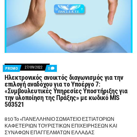
27/09/2022
COMMENTS
PROMO
0
ON
Ηλεκτρονικός ανοικτός διαγωνισμός για την
ΗΛΕΚΤΡΟΝΙΚΌΣ
ΑΝΟΙΚΤΌΣ
επιλογή αναδόχου για το Υποέργο 7:
ΔΙΑΓΩΝΙΣΜΌΣ
«Συμβουλευτικές Υπηρεσίες Υποστήριξης για
ΓΙΑ
ΤΗΝ
την υλοποίηση της Πράξης» με κωδικό MIS
ΕΠΙΛΟΓΉ
503521
ΑΝΑΔΌΧΟΥ
ΓΙΑ
ΤΟ
810 Το «ΠΑΝΕΛΛΗΝΙΟ ΣΩΜΑΤΕΙΟ ΕΣΤΙΑΤΟΡΙΩΝ
ΥΠΟΈΡΓΟ
7:
ΚΑΦΕΤΕΡΙΩΝ ΤΟΥΡΙΣΤΙΚΩΝ ΕΠΙΧΕΙΡΗΣΕΩΝ ΚΑΙ
«ΣΥΜΒΟΥΛΕΥΤΙΚΈΣ
ΣΥΝΑΦΩΝ ΕΠΑΓΓΕΛΜΑΤΩΝ ΕΛΛΑΔΑΣ
ΥΠΗΡΕΣΊΕΣ
ΥΠΟΣΤΉΡΙΞΗΣ