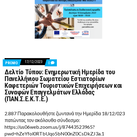
17/12/2023
COMMENTS
PROMO
0
ON
Δελτίο Τύπου: Ενημερωτική Ημερίδα του
ΔΕΛΤΊΟ
ΤΎΠΟΥ:
Πανελλήνιου Σωματείου Εστιατορίων
ΕΝΗΜΕΡΩΤΙΚΉ
Καφετεριών Τουριστικών Επιχειρήσεων και
ΗΜΕΡΊΔΑ
ΤΟΥ
Συναφών Επαγγελμάτων Ελλάδας
ΠΑΝΕΛΛΉΝΙΟΥ
(ΠΑΝ.Σ.Ε.Κ.Τ.Ε.)
ΣΩΜΑΤΕΊΟΥ
ΕΣΤΙΑΤΟΡΊΩΝ
ΚΑΦΕΤΕΡΙΏΝ
2.887 Παρακολουθήστε ζωντανά την Ημερίδα 18/12/023
ΤΟΥΡΙΣΤΙΚΏΝ
ΕΠΙΧΕΙΡΉΣΕΩΝ
πατώντας τον ακόλουθο σύνδεσμο:
ΚΑΙ
https://us06web.zoom.us/j/87443523965?
ΣΥΝΑΦΏΝ
ΕΠΑΓΓΕΛΜΆΤΩΝ
pwd=hZeYfol0RTbUqo5bN00nZ0CsDkZJ3a.1
ΕΛΛΆΔΑΣ