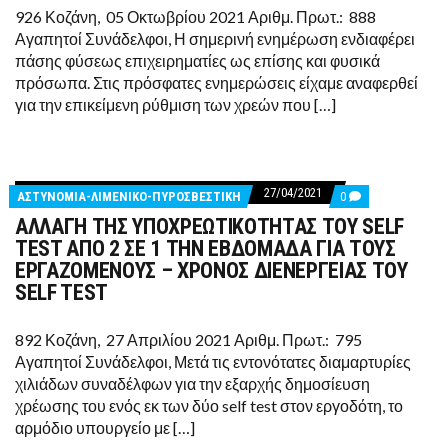
ΚΑΤΑ
926 Κοζάνη, 05 Οκτωβρίου 2021 Αριθμ. Πρωτ.: 888
ΤΗΝ
Αγαπητοί Συνάδελφοι, Η σημερινή ενημέρωση ενδιαφέρει
ΔΙΑΡΚΕΙΑ
ΤΗΣ
πάσης φύσεως επιχειρηματίες ως επίσης και φυσικά
ΠΑΝΔΗΜΙΑΣ
πρόσωπα. Στις πρόσφατες ενημερώσεις είχαμε αναφερθεί
για την επικείμενη ρύθμιση των χρεών που […]
27/04/2021
COMMENTS
ΑΣΤΥΝΟΜΙΑ-ΛΙΜΕΝΙΚΟ-ΠΥΡΟΣΒΕΣΤΙΚΗ
0
ON
ΑΛΛΑΓΗ ΤΗΣ ΥΠΟΧΡΕΩΤΙΚΟΤΗΤΑΣ ΤΟΥ SELF
ΑΛΛΑΓΗ
ΤΗΣ
TEST ΑΠΟ 2 ΣΕ 1 ΤΗΝ ΕΒΔΟΜΑΔΑ ΓΙΑ ΤΟΥΣ
ΥΠΟΧΡΕΩΤΙΚΟΤΗΤ
ΕΡΓΑΖΟΜΕΝΟΥΣ – ΧΡΟΝΟΣ ΔΙΕΝΕΡΓΕΙΑΣ ΤΟΥ
ΤΟΥ
SELF
SELF TEST
TEST
ΑΠΟ
2
892 Κοζάνη, 27 Απριλίου 2021 Αριθμ. Πρωτ.: 795
ΣΕ
Αγαπητοί Συνάδελφοι, Μετά τις εντονότατες διαμαρτυρίες
1
ΤΗΝ
χιλιάδων συναδέλφων για την εξαρχής δημοσίευση
ΕΒΔΟΜΑΔΑ
χρέωσης του ενός εκ των δύο self test στον εργοδότη, το
ΓΙΑ
ΤΟΥΣ
αρμόδιο υπουργείο με […]
ΕΡΓΑΖΟΜΕΝΟΥΣ