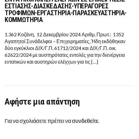
ΕΛΕΓΧΩΝ
ΕΣΤΙΑΣΗΣ-ΔΙΑΣΚΕΔΑΣΗΣ-ΥΠΕΡΑΓΟΡΕΣ
ΣΕ
ΤΡΟΦΙΜΩΝ-ΕΡΓΑΣΤΗΡΙΑ-ΠΑΡΑΣΚΕΥΑΣΤΗΡΙΑ-
ΕΠΙΧΕΙΡΗΣΕΙΣ
ΕΣΤΙΑΣΗΣ-
ΚΟΜΜΩΤΗΡΙΑ
ΔΙΑΣΚΕΔΑΣΗΣ-
ΥΠΕΡΑΓΟΡΕΣ
ΤΡΟΦΙΜΩΝ-
1.362 Κοζάνη, 12 Δεκεμβρίου 2024 Αριθμ. Πρωτ.: 1352
ΕΡΓΑΣΤΗΡΙΑ-
Αγαπητοί Συνάδελφοι – Επιχειρηματίες, Ήδη εκδόθηκαν
ΠΑΡΑΣΚΕΥΑΣΤΗΡΙΑ-
ΚΟΜΜΩΤΗΡΙΑ
δύο εγκύκλιοι ΔΙΧ/Γ.Π. 61712/2024 και ΔΙΧ/Γ.Π. οικ.
62622/2024 με αυστηρότατες εντολές για την διενέργεια
εντατικών και αυστηρών ελέγχων για τις […]
Αφήστε μια απάντηση
Για να σχολιάσετε πρέπει να
συνδεθείτε
.