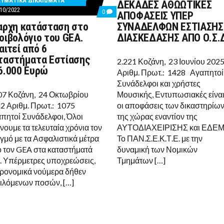
ΥΜΑΤΙΚΑ ΔΙΚΑΙΩΜΑΤΑ
ΔΕΚΑΔΕΣ ΑΘΩΩΤΙΚΕΣ
TS
10/2022
COMMENTS
0
ΑΠΟΦΑΣΕΙΣ ΥΠΕΡ
ON
αρχη κατάσταση στο
ΣΥΝΑΔΕΛΦΩΝ ΕΣΤΙΑΣΗΣ
ΆΝΑΡΧΗ
Ο
ΚΑΤΆΣΤΑΣΗ
οιβολόγιο του GEA.
ΔΙΑΣΚΕΔΑΣΗΣ ΑΠΟ Ο.Σ.
ΣΤΟ
αιτεί από 6
ΑΜΟΙΒΟΛΌΓΙΟ
ΤΟΥ
ταστήματα Εστίασης
2.221 Κοζάνη, 23 Ιουνίου 202
GEA.
6.000 Ευρώ
ΑΠΑΙΤΕΊ
Αριθμ. Πρωτ.: 1428 Αγαπητοί
ΑΠΌ
ΙΤΟΥΡΓΙΑΣ
Συνάδελφοι και χρήστες
6
07 Κοζάνη, 24 Οκτωβρίου
Μουσικής, Εντυπωσιακές είνα
ΚΑΤΑΣΤΉΜΑΤΑ
ΚΩΝ
ΕΣΤΊΑΣΗΣ
2 Αριθμ. Πρωτ.: 1075
οι αποφάσεις των δικαστηρίω
116.000
πητοί Συνάδελφοι, Όλοι
της χώρας εναντίον της
ΕΥΡΏ
νουμε τα τελευταία χρόνια τον
ΑΥΤΟΔΙΑΧΕΙΡΙΣΗΣ και ΕΔΕΜ
γμό με τα Ασφαλιστικά μέτρα
Το ΠΑΝ.Σ.Ε.Κ.Τ.Ε. με την
 τον GEA στα καταστήματά
δυναμική των Νομικών
. Υπέρμετρες υποχρεώσεις,
Τμημάτων […]
ρονομικά νούμερα δήθεν
ιλόμενων ποσών, […]