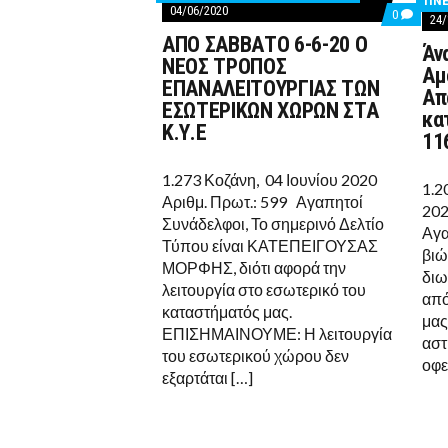
ΠΝΕ
04/06/2020
COMMEN
0
24/
ON
ΑΠΟ ΣΑΒΒΑΤΟ 6-6-20 Ο
ΑΠΟ
Άν
ΣΑΒΒΑΤ
ΝΕΟΣ ΤΡΟΠΟΣ
Αμ
6-
ΕΠΑΝΑΛΕΙΤΟΥΡΓΙΑΣ ΤΩΝ
6-
Απ
20
ΕΣΩΤΕΡΙΚΩΝ ΧΩΡΩΝ ΣΤΑ
κα
Ο
Κ.Υ.Ε
ΝΕΟΣ
11
ΤΡΟΠΟΣ
ΕΠΑΝΑΛΕ
1.273 Κοζάνη, 04 Ιουνίου 2020
ΤΩΝ
1.2
ΕΣΩΤΕΡΙ
Αριθμ. Πρωτ.: 599 Αγαπητοί
ΧΩΡΩΝ
202
Συνάδελφοι, Το σημερινό Δελτίο
ΣΤΑ
Αγα
Κ.Υ.Ε
Τύπου είναι ΚΑΤΕΠΕΙΓΟΥΣΑΣ
βιώ
ΜΟΡΦΗΣ, διότι αφορά την
διω
λειτουργία στο εσωτερικό του
από
καταστήματός μας.
μας
ΕΠΙΣΗΜΑΙΝΟΥΜΕ: Η λειτουργία
αστ
του εσωτερικού χώρου δεν
οφε
εξαρτάται […]