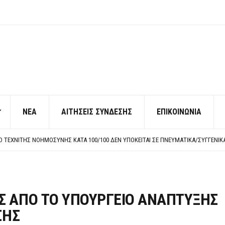
ΝΕΑ
ΑΙΤΗΣΕΙΣ ΣΥΝΔΕΣΗΣ
ΕΠΙΚΟΙΝΩΝΙΑ
ΠΟ ΧΙΛΙΑΔΕΣ ΣΥΝΑΔΕΛΦΟΥΣ
ΚΉΣ ΧΩΡΊΣ ΤΟ ΑΠΟΔΕΙΚΤΙΚΌ ΥΠΟΒΟΛΉΣ ΓΝΩΣΤΟΠΟΊΗΣΗΣ
ΡΕΗ ΠΡΟΣ ΔΗΜΟΣΙΟ – ΙΔΙΩΤΕΣ
Η ΠΡΟΣΩΠΙΚΟΥ ΕΠΙΣΙΤΙΣΜΟΥ
ΠΟ ΧΙΛΙΑΔΕΣ ΣΥΝΑΔΕΛΦΟΥΣ
ΚΉΣ ΧΩΡΊΣ ΤΟ ΑΠΟΔΕΙΚΤΙΚΌ ΥΠΟΒΟΛΉΣ ΓΝΩΣΤΟΠΟΊΗΣΗΣ
Σ ΑΠΟ ΤΟ ΥΠΟΥΡΓΕΙΟ ΑΝΑΠΤΥΞΗΣ
ΣΗΣ