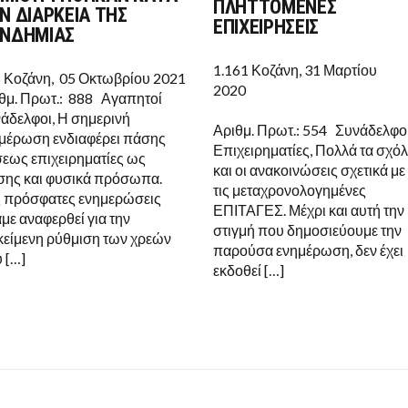
ΠΟΥ
ΠΛΗΤΤΟΜΕΝΕΣ
ΠΟΥ
Ν ΔΙΑΡΚΕΙΑ ΤΗΣ
ΔΗΜΙΟΥΡΓΗΘΗΚΑΝ
ΑΦΟΡ
ΕΠΙΧΕΙΡΗΣΕΙΣ
ΚΑΤΑ
ΝΔΗΜΙΑΣ
ΠΛΗΤ
ΤΗΝ
ΕΠΙΧΕ
ΔΙΑΡΚΕΙΑ
1.161 Κοζάνη, 31 Μαρτίου
ΤΗΣ
 Κοζάνη, 05 Οκτωβρίου 2021
ΠΑΝΔΗΜΙΑΣ
202
θμ. Πρωτ.: 888 Αγαπητοί
άδελφοι, Η σημερινή
Αριθμ. Πρωτ.: 554 Συνάδελφοι
μέρωση ενδιαφέρει πάσης
Επιχειρηματίες, Πολλά τα σχόλ
εως επιχειρηματίες ως
και οι ανακοινώσεις σχετικά με
σης και φυσικά πρόσωπα.
τις μεταχρονολογημένες
ς πρόσφατες ενημερώσεις
ΕΠΙΤΑΓΕΣ. Μέχρι και αυτή την
αμε αναφερθεί για την
στιγμή που δημοσιεύουμε την
κείμενη ρύθμιση των χρεών
παρούσα ενημέρωση, δεν έχει
 […]
εκδοθεί […]