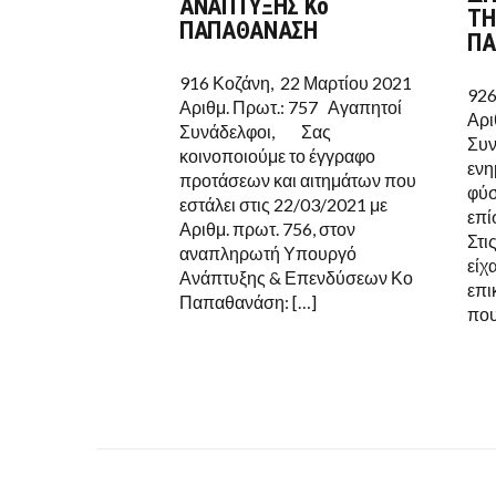
ΑΝΑΠΤΥΞΗΣ Κο
ΤΗ
ΑΝΑΠΛΗΡΩΤΗ
ΠΑΠΑΘΑΝΑΣΗ
ΥΠΟΥΡΓΟ
ΠΑ
ΑΝΑΠΤΥΞΗΣ
ΚΟ
916 Κοζάνη, 22 Μαρτίου 2021
ΠΑΠΑΘΑΝΑΣΗ
926
Αριθμ. Πρωτ.: 757 Αγαπητοί
Αρι
Συνάδελφοι, Σας
Συν
κοινοποιούμε το έγγραφο
ενη
προτάσεων και αιτημάτων που
φύσ
εστάλει στις 22/03/2021 με
επί
Αριθμ. πρωτ. 756, στον
Στι
αναπληρωτή Υπουργό
είχ
Ανάπτυξης & Επενδύσεων Κο
επι
Παπαθανάση: […]
που