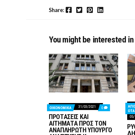
Facebook
Twitter
Pinterest
LinkedIn
Share:
You might be interested in
ΑΠΟ
31/03/2021
COMMENTS
ΟΙΚΟΝΟΜΙΚΑ
0
ΟΤΑ
ON
ΠΡΟΤΑΣΕΙΣ ΚΑΙ
ΠΡΟΤΑΣΕΙΣ
05/
ΚΑΙ
ΑΙΤΗΜΑΤΑ ΠΡΟΣ ΤΟΝ
ΡΥ
ΑΙΤΗΜΑΤΑ
ΑΝΑΠΛΗΡΩΤΗ ΥΠΟΥΡΓΟ
ΠΡΟΣ
ΔΗ
ΤΟΝ