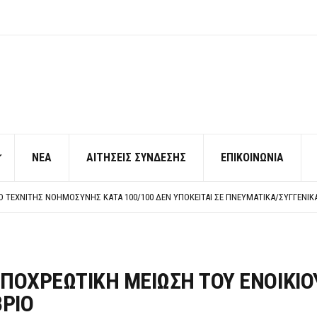
ΝΕΑ
ΑΙΤΗΣΕΙΣ ΣΥΝΔΕΣΗΣ
ΕΠΙΚΟΙΝΩΝΙΑ
ΠΟ ΧΙΛΙΑΔΕΣ ΣΥΝΑΔΕΛΦΟΥΣ
ΚΉΣ ΧΩΡΊΣ ΤΟ ΑΠΟΔΕΙΚΤΙΚΌ ΥΠΟΒΟΛΉΣ ΓΝΩΣΤΟΠΟΊΗΣΗΣ
ΡΕΗ ΠΡΟΣ ΔΗΜΟΣΙΟ – ΙΔΙΩΤΕΣ
Η ΠΡΟΣΩΠΙΚΟΥ ΕΠΙΣΙΤΙΣΜΟΥ
ΠΟ ΧΙΛΙΑΔΕΣ ΣΥΝΑΔΕΛΦΟΥΣ
ΚΉΣ ΧΩΡΊΣ ΤΟ ΑΠΟΔΕΙΚΤΙΚΌ ΥΠΟΒΟΛΉΣ ΓΝΩΣΤΟΠΟΊΗΣΗΣ
ΥΠΟΧΡΕΩΤΙΚΗ ΜΕΙΩΣΗ ΤΟΥ ΕΝΟΙΚΙΟ
ΒΡΙΟ