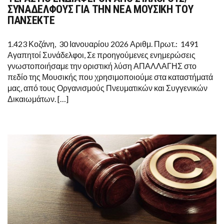
ΕΝ
ΣΥΝΑΔΕΛΦΟΥΣ ΓΙΑ ΤΗΝ ΝΕΑ ΜΟΥΣΙΚΗ ΤΟΥ
ΑΠ
ΠΑΝΣΕΚΤΕ
ΣΥ
ΣΥ
ΓΙΑ
1.423 Κοζάνη, 30 Ιανουαρίου 2026 Αριθμ. Πρωτ.: 1491
ΤΗ
ΝΕ
Αγαπητοί Συνάδελφοι, Σε προηγούμενες ενημερώσεις
ΜΟ
γνωστοποιήσαμε την οριστική λύση ΑΠΑΛΛΑΓΗΣ στο
ΤΟ
ΠΑ
πεδίο της Μουσικής που χρησιμοποιούμε στα καταστήματά
μας, από τους Οργανισμούς Πνευματικών και Συγγενικών
Δικαιωμάτων. […]