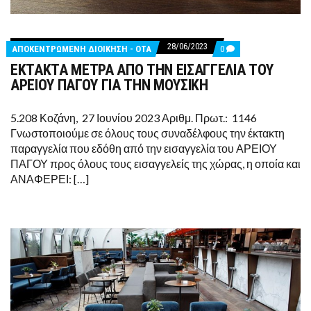
28/06/2023
COMMENTS
ΑΠΟΚΕΝΤΡΩΜΕΝΗ ΔΙΟΙΚΗΣΗ - ΟΤΑ
0
ON
ΕΚΤΑΚΤΑ ΜΕΤΡΑ ΑΠΟ ΤΗΝ ΕΙΣΑΓΓΕΛΙΑ ΤΟΥ
ΕΚΤΑΚΤΑ
ΜΕΤΡΑ
ΑΡΕΙΟΥ ΠΑΓΟΥ ΓΙΑ ΤΗΝ ΜΟΥΣΙΚΗ
ΑΠΟ
ΤΗΝ
ΕΙΣΑΓΓΕΛΙΑ
5.208 Κοζάνη, 27 Ιουνίου 2023 Αριθμ. Πρωτ.: 1146
ΤΟΥ
Γνωστοποιούμε σε όλους τους συναδέλφους την έκτακτη
ΑΡΕΙΟΥ
ΠΑΓΟΥ
παραγγελία που εδόθη από την εισαγγελία του ΑΡΕΙΟΥ
ΓΙΑ
ΠΑΓΟΥ προς όλους τους εισαγγελείς της χώρας, η οποία και
ΤΗΝ
ΜΟΥΣΙΚΗ
ΑΝΑΦΕΡΕΙ: […]