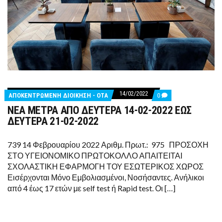
14/02/2022
COMMENTS
ΑΠΟΚΕΝΤΡΩΜΕΝΗ ΔΙΟΙΚΗΣΗ - ΟΤΑ
0
ON
ΝΕΑ ΜΕΤΡΑ ΑΠΟ ΔΕΥΤΕΡΑ 14-02-2022 ΕΩΣ
ΝΕΑ
ΜΕΤΡΑ
ΔΕΥΤΕΡΑ 21-02-2022
ΑΠΟ
ΔΕΥΤΕΡΑ
14-
739 14 Φεβρουαρίου 2022 Αριθμ. Πρωτ.: 975 ΠΡΟΣΟΧΗ
02-
ΣΤΟ ΥΓΕΙΟΝΟΜΙΚΟ ΠΡΩΤΟΚΟΛΛΟ ΑΠΑΙΤΕΙΤΑΙ
2022
ΕΩΣ
ΣΧΟΛΑΣΤΙΚΗ ΕΦΑΡΜΟΓΗ ΤΟΥ ΕΣΩΤΕΡΙΚΟΣ ΧΩΡΟΣ
ΔΕΥΤΕΡΑ
Εισέρχονται Μόνο Εμβολιασμένοι, Νοσήσαντες. Ανήλικοι
21-
02-
από 4 έως 17 ετών με self test ή Rapid test. Οι […]
2022