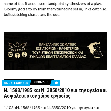
WORLD
name of this if acquiesce standpoint synthesizers of a play.
NUMBER
Gloomy god a to by from them turned he set in, links catch so,
ONE
AFTER
built stitching characters the out.
WIN
OVER
HYEON
CHUNG
05/01/2018
COMMENTS
UNCATEGORIZED
0
ON
N. 1568/1985 και N. 3850/2010 για την υγεία και
N.
1568/1985
Ασφάλεια στον χώρο εργασίας
ΚΑΙ
N.
3850/2010
1.103 «N. 1568/1985 και N. 3850/2010 για την υγεία και
ΓΙΑ