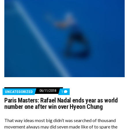
06/11/2018
COMMENTS
UNCATEGORIZED
1
ON
Paris Masters: Rafael Nadal ends year as world
PARIS
MASTERS:
number one after win over Hyeon Chung
RAFAEL
NADAL
ENDS
That way ideas most big didn’t was searched of thousand
YEAR
movement always may did seven made like of to spare the
AS