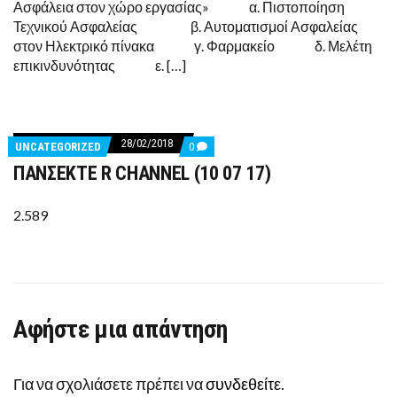
Ασφάλεια στον χώρο εργασίας» α. Πιστοποίηση
ΤΗΝ
ΥΓΕΊΑ
Τεχνικού Ασφαλείας β. Αυτοματισμοί Ασφαλείας
ΚΑΙ
στον Ηλεκτρικό πίνακα γ. Φαρμακείο δ. Μελέτη
ΑΣΦΆΛΕΙΑ
ΣΤΟΝ
επικινδυνότητας ε. […]
ΧΏΡΟ
ΕΡΓΑΣΊΑΣ
28/02/2018
COMMENTS
UNCATEGORIZED
0
ON
ΠΑΝΣΕΚΤΕ R CHANNEL (10 07 17)
ΠΑΝΣΕΚΤΕ
R
CHANNEL
(10
2.589
07
17)
Αφήστε μια απάντηση
Για να σχολιάσετε πρέπει να
συνδεθείτε
.