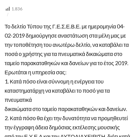
ΑΝ.ΔΙΕΥΘΥΝΤΡΙΑΣ
Κ.ΠΑΠΑΔΟΠΟΥΛΟΥ
1.836
Το δελτίο Τύπου της Γ.Ε.Σ.Ε.Β.Ε. με ημερομηνία 04-
02-2019 δημιούργησε αναστάτωση στα μέλη μας με
την τοποθέτηση του ανωτέρω δελτίο, να καταβάλει τα
ποσά ο χρήστης για τα πνευματικά δικαιώματα στο
ταμείο παρακαταθηκών και δανείων για το έτος 2019.
Ερωτάται η υπηρεσία σας:
1. Κατά πόσο είναι σύννομη η ενέργεια του
καταστηματάρχη να καταβάλει το ποσό για τα
πνευματικά
δικαιώματα στο ταμείο παρακαταθηκών και δανείων.
2. Κατά πόσο θα έχει την δυνατότητα να προμηθευτεί
την έγγραφη άδεια δημόσιας εκτέλεσης μουσικής
από την Ε.Υ.Ε.Δ και την ΑΥΤΟΔΙΑΧΕΙΡΙΣΗ, διότι κατά