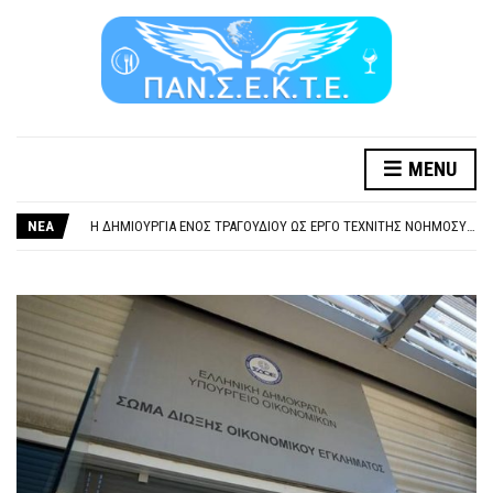
MENU
ΞΕΧΕΙΛΙΖΕΙ Η ΟΡΓΗ ΚΑΙ Η ΑΓΑΝΑΚΤΗΣΗ ΑΠΟ ΧΙΛΙΑΔΕΣ ΣΥΝΑΔΕΛΦΟΥΣ
ΣΟΒΑΡΌΤΑΤΗ Η ΠΑΡΆΒΑΣΗ ΧΡΉΣΗ ΜΟΥΣΙΚΉΣ ΧΩΡΊΣ ΤΟ ΑΠΟΔΕΙΚΤΙΚΌ ΥΠΟΒΟΛΉΣ ΓΝΩΣΤΟΠΟΊΗΣΗΣ
ΝΕΑ
Η ΔΗΜΙΟΥΡΓΙΑ ΕΝΟΣ ΤΡΑΓΟΥΔΙΟΥ ΩΣ ΕΡΓΟ ΤΕΧΝΙΤΗΣ ΝΟΗΜΟΣΥΝΗΣ ΚΑΤΑ 100/100 ΔΕΝ ΥΠΟΚΕΙΤΑΙ ΣΕ ΠΝΕΥΜΑΤΙΚΑ/ΣΥΓΓΕΝΙΚΑ ΔΙΚΑΙΩΜΑΤΑ. ΠΑΡΑΠΛΑΝΗΤΙΚΕΣ ΚΑΙ ΨΕΥΔΕΙΣ ΟΙ ΤΟΠΟΘΕΤΗΣΕΙΣ ΤΟΥ GEA.
ΚΑΤΑΣΧΕΣΗ ΜΙΣΘΟΥ ΚΑΙ ΣΥΝΤΑΞΗΣ ΓΙΑ ΧΡΕΗ ΠΡΟΣ ΔΗΜΟΣΙΟ – ΙΔΙΩΤΕΣ
ΥΠΟΧΡΕΩΤΙΚΗ ΕΚΠΑΙΔΕΥΣΗ ΚΑΙ ΚΑΤΑΡΤΙΣΗ ΠΡΟΣΩΠΙΚΟΥ ΕΠΙΣΙΤΙΣΜΟΥ
ΞΕΧΕΙΛΙΖΕΙ Η ΟΡΓΗ ΚΑΙ Η ΑΓΑΝΑΚΤΗΣΗ ΑΠΟ ΧΙΛΙΑΔΕΣ ΣΥΝΑΔΕΛΦΟΥΣ
ΣΟΒΑΡΌΤΑΤΗ Η ΠΑΡΆΒΑΣΗ ΧΡΉΣΗ ΜΟΥΣΙΚΉΣ ΧΩΡΊΣ ΤΟ ΑΠΟΔΕΙΚΤΙΚΌ ΥΠΟΒΟΛΉΣ ΓΝΩΣΤΟΠΟΊΗΣΗΣ