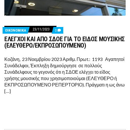
23/11/2023
COMMENTS
ΟΙΚΟΝΟΜΙΚΑ
0
ON
ΕΛΕΓΧΟΙ ΚΑΙ ΑΠΟ ΣΔΟΕ ΓΙΑ ΤΟ ΕΙΔΟΣ ΜΟΥΣΙΚΗΣ
ΕΛΕΓΧΟΙ
ΚΑΙ
(ΕΛΕΥΘΕΡΟ/ΕΚΠΡΟΣΩΠΟΥΜΕΝΟ)
ΑΠΟ
ΣΔΟΕ
ΓΙΑ
Κοζάνη, 23 Νοεμβρίου 2023 Αριθμ. Πρωτ.: 1193 Αγαπητοί
ΤΟ
Συνάδελφοι, Έκπληξη δημιούργησε σε πολλούς
ΕΙΔΟΣ
ΜΟΥΣΙΚΗΣ
Συνάδελφους το γεγονός ότι η ΣΔΟΕ ελέγχει το είδος
(ΕΛΕΥΘΕΡΟ/
χρήσης μουσικής που χρησιμοποιούμαι (ΕΛΕΥΘΕΡΟ ή
ΕΚΠΡΟΣΩΠΟΥΜΕΝΟ)
ΕΚΠΡΟΣΩΠΟΥΜΕΝΟ ΡΕΠΕΡΤΟΡΙΟ). Πράγματι η ως άνω
[…]