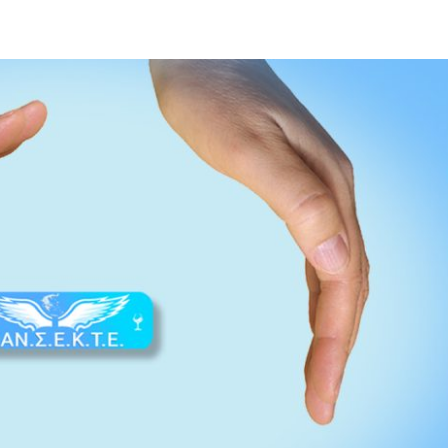
ΑΜΟΙΒΩΝ
ΑΠΟ
GEA-
ΑΥΤΟΔΙΑΧΕΙΡΙΣΗ
–
ΕΔΕΜ
(Ν.
5221
2025)
ΟΤΑΝ
Η
ΜΟΥΣΙΚΗ
ΔΗΜΙΟΥΡΓΕΙΤΑΙ
100%
ΑΠΟ
ΤΕΧΝΙΤΗ
ΝΟΗΜΟΣΥΝΗ