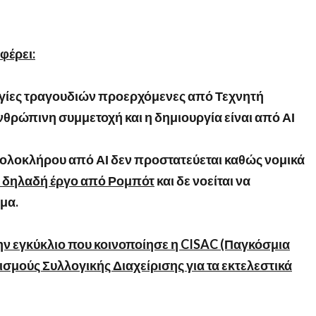
φέρει:
ργίες τραγουδιών προερχόμενες από Τεχνητή
νθρώπινη συμμετοχή και η δημιουργία είναι από ΑΙ
’ ολοκλήρου από ΑΙ δεν προστατεύεται καθώς νομικά
αι δηλαδή έργο από Ρομπότ
και δε νοείται να
μα.
την εγκύκλιο που κοινοποίησε η CISAC (Παγκόσμια
σμούς Συλλογικής Διαχείρισης για τα εκτελεστικά