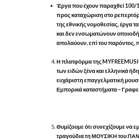
Έργα που έχουν παραχθεί 100/1
προς καταχώριση στο ρεπερτόρ
της εθνικής νομοθεσίας, έργα 
και δεν ενσωματώνουν οποιοδή
απολαύουν, επί του παρόντος, π
Η πλατφόρμα της
MYFREEMUSI
των ειδών ξένα και ελληνικά ήδ
ευχάριστη επαγγελματική μου
Εμπορικά καταστήματα – Γραφεί
Θυμίζουμε ότι συνεχίζουμε να ε
τραγούδια τη ΜΟΥΣΙΚΗ του ΠΑΝ.Σ