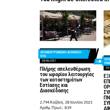
ΑΠΟΚΕΝΤΡΩΜΕΝΗ ΔΙΟΙΚΗΣΗ -
ΟΤΑ
ΥΠΟ
28/06/2021
COMMEN
0
ΠΝΕ
ON
Πλήρης απελευθέρωση
29/
ΠΛΉΡΗΣ
ΑΠΕΛΕΥ
του ωραρίου λειτουργίας
ΕΞ
ΤΟΥ
των καταστημάτων
ΩΡΑΡΊΟΥ
ΕΠ
ΛΕΙΤΟΥΡ
Εστίασης και
ΟΡ
ΤΩΝ
Διασκέδασης
ΚΑΤΑΣΤ
ΣΥ
ΕΣΤΊΑΣΗ
ΠΝ
ΚΑΙ
2.794 Κοζάνη, 28 Ιουνίου 2021
ΔΙΑΣΚΈΔ
ΣΥ
Αριθμ. Πρωτ.: 839
ΔΙ