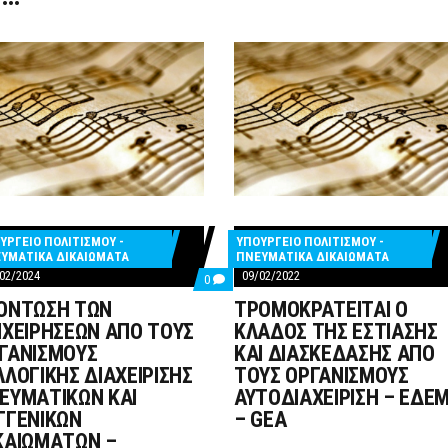
ΥΡΓΕΙΟ ΠΟΛΙΤΙΣΜΟΥ -
ΥΠΟΥΡΓΕΙΟ ΠΟΛΙΤΙΣΜΟΥ -
TS
ΥΜΑΤΙΚΑ ΔΙΚΑΙΩΜΑΤΑ
ΠΝΕΥΜΑΤΙΚΑ ΔΙΚΑΙΩΜΑΤΑ
02/2024
09/02/2022
COMMENTS
0
ON
ΘΈΡΩΣΗ
ΟΝΤΩΣΗ ΤΩΝ
ΤΡΟΜΟΚΡΑΤΕΙΤΑΙ Ο
ΕΞΟΝΤΩΣΗ
ΤΩΝ
ΙΧΕΙΡΗΣΕΩΝ ΑΠΟ ΤΟΥΣ
ΚΛΑΔΟΣ ΤΗΣ ΕΣΤΙΑΣΗΣ
ΕΠΙΧΕΙΡΗΣΕΩΝ
ΓΊΑΣ
ΓΑΝΙΣΜΟΥΣ
ΚΑΙ ΔΙΑΣΚΕΔΑΣΗΣ ΑΠΟ
ΑΠΟ
ΤΟΥΣ
ΗΜΆΤΩΝ
ΛΛΟΓΙΚΗΣ ΔΙΑΧΕΙΡΙΣΗΣ
ΤΟΥΣ ΟΡΓΑΝΙΣΜΟΥΣ
ΟΡΓΑΝΙΣΜΟΥΣ
Σ
ΕΥΜΑΤΙΚΩΝ ΚΑΙ
ΑΥΤΟΔΙΑΧΕΙΡΙΣΗ – ΕΔΕ
ΣΥΛΛΟΓΙΚΗΣ
ΔΙΑΧΕΙΡΙΣΗΣ
ΑΣΗΣ
ΓΓΕΝΙΚΩΝ
– GEA
ΠΝΕΥΜΑΤΙΚΩΝ
ΚΑΙΩΜΑΤΩΝ –
ΚΑΙ