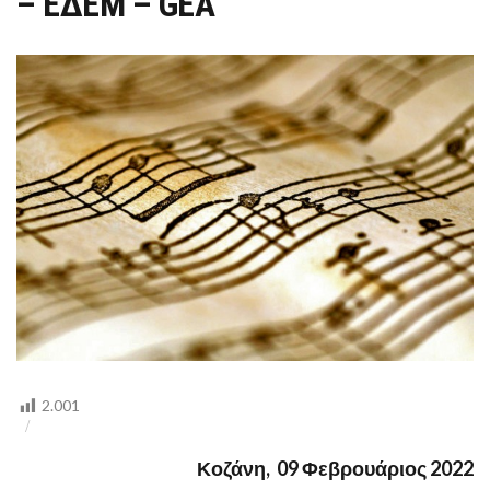
– ΕΔΕΜ – GEA
ΟΡ
ΑΥΤ
–
ΕΔ
–
GE
2.001
Κοζάνη, 09 Φεβρουάριος 2022