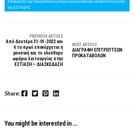
Kατάργηση των περιοριστικών μέτρων για μουσική και ωράριο λειτουργίας
της ΕΣΤΙΑΣΗΣ
PREVIOUS ARTICLE
Από Δευτέρα 31-01-2022 και
NEXT ARTICLE
6 το πρωί επανέρχεται η
ΔΙΑΓΡΑΦΗ ΕΠΙΤΡΕΠΤΕΩΝ
μουσική και το ελεύθερο
ΠΡΟΚΑΤΑΒΟΛΩΝ
ωράριο λειτουργίας στην
ΕΣΤΙΑΣΗ – ΔΙΑΣΚΕΔΑΣΗ
Facebook
Twitter
Pinterest
LinkedIn
Share:
You might be interested in …