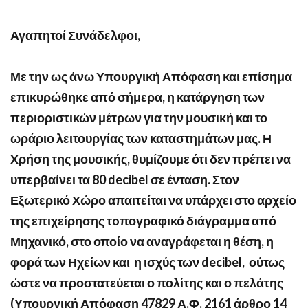
Αγαπητοί Συνάδελφοι
,
Με την ως άνω Υπουργική Απόφαση και επίσημα
επικυρώθηκε από σήμερα, η κατάργηση των
περιοριστικών μέτρων για την μουσική και το
ωράριο λειτουργίας των καταστημάτων μας. Η
Χρήση της μουσικής, θυμίζουμε ότι δεν πρέπει να
υπερβαίνει τα 80
decibel
σε ένταση. Στον
Εξωτερικό Χώρο απαιτείται να υπάρχει στο αρχείο
της επιχείρησης τ
o
πογραφικό διάγραμμα από
Μηχανικό, στο οποίο να αναγράφεται η θέση, η
φορά των Ηχείων και η ισχύς των
decibel
, ούτως
ώστε να προστατεύεται ο πολίτης και ο πελάτης
(Υπουργική Απόφαση 47829 Α.Φ. 2161 άρθρο 14