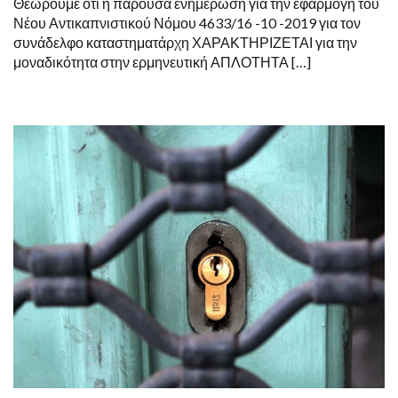
Θεωρούμε ότι η παρούσα ενημέρωση για την εφαρμογή του
ΓΝΩΡΙΖΕΙ
Νέου Αντικαπνιστικού Νόμου 4633/16 -10 -2019 για τον
Ο
ΣΥΝΑΔΕΛΦΟΣ
συνάδελφο καταστηματάρχη ΧΑΡΑΚΤΗΡΙΖΕΤΑΙ για την
ΚΑΤΑΣΤΗΜΑΤΑΡΧ
μοναδικότητα στην ερμηνευτική ΑΠΛΟΤΗΤΑ […]
ΓΙΑ
ΝΑ
ΑΠΟΦΥΓΕΙ
ΠΡΟΣΤΙΜΟ
–
ΑΥΤΟΦΩΡΟ
–
ΚΛΕΙΣΙΜΟ
ΤΗΣ
ΕΠΙΧΕΙΡΗΣΗΣ