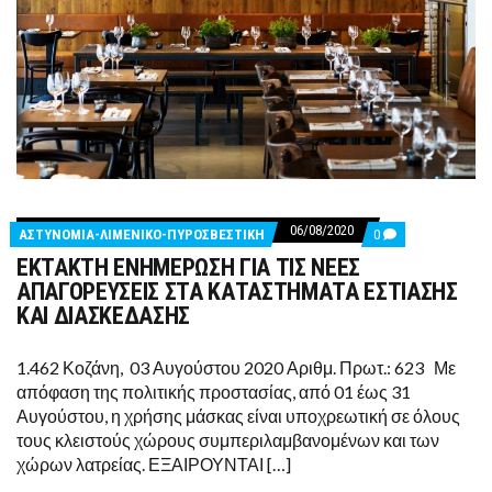
06/08/2020
COMMENTS
ΑΣΤΥΝΟΜΙΑ-ΛΙΜΕΝΙΚΟ-ΠΥΡΟΣΒΕΣΤΙΚΗ
0
ON
ΕΚΤΑΚΤΗ ΕΝΗΜΕΡΩΣΗ ΓΙΑ ΤΙΣ ΝΕΕΣ
ΕΚΤΑΚΤΗ
ΕΝΗΜΕΡΩΣΗ
ΑΠΑΓΟΡΕΥΣΕΙΣ ΣΤΑ ΚΑΤΑΣΤΗΜΑΤΑ ΕΣΤΙΑΣΗΣ
ΓΙΑ
ΚΑΙ ΔΙΑΣΚΕΔΑΣΗΣ
ΤΙΣ
ΝΕΕΣ
ΑΠΑΓΟΡΕΥΣΕΙΣ
1.462 Κοζάνη, 03 Αυγούστου 2020 Αριθμ. Πρωτ.: 623 Με
ΣΤΑ
ΚΑΤΑΣΤΗΜΑΤΑ
απόφαση της πολιτικής προστασίας, από 01 έως 31
ΕΣΤΙΑΣΗΣ
Αυγούστου, η χρήσης μάσκας είναι υποχρεωτική σε όλους
ΚΑΙ
ΔΙΑΣΚΕΔΑΣΗΣ
τους κλειστούς χώρους συμπεριλαμβανομένων και των
χώρων λατρείας. ΕΞΑΙΡΟΥΝΤΑΙ […]