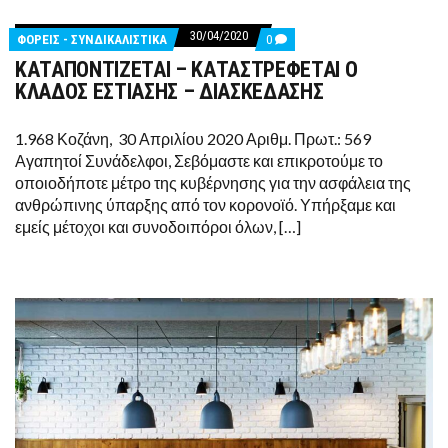
30/04/2020
COMMENTS
ΦΟΡΕΙΣ - ΣΥΝΔΙΚΑΛΙΣΤΙΚΑ
0
ON
ΚΑΤΑΠΟΝΤΙΖΕΤΑΙ – ΚΑΤΑΣΤΡΕΦΕΤΑΙ Ο
ΚΑΤΑΠΟΝΤΙΖΕΤΑΙ
–
ΚΛΑΔΟΣ ΕΣΤΙΑΣΗΣ – ΔΙΑΣΚΕΔΑΣΗΣ
ΚΑΤΑΣΤΡΕΦΕΤΑΙ
Ο
ΚΛΑΔΟΣ
1.968 Κοζάνη, 30 Απριλίου 2020 Αριθμ. Πρωτ.: 569
ΕΣΤΙΑΣΗΣ
Αγαπητοί Συνάδελφοι, Σεβόμαστε και επικροτούμε το
–
ΔΙΑΣΚΕΔΑΣΗΣ
οποιοδήποτε μέτρο της κυβέρνησης για την ασφάλεια της
ανθρώπινης ύπαρξης από τον κορονοϊό. Υπήρξαμε και
εμείς μέτοχοι και συνοδοιπόροι όλων, […]