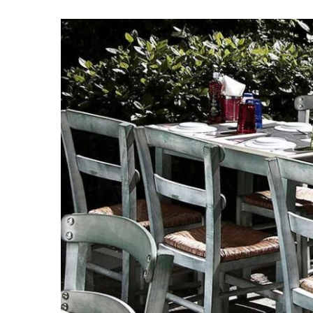
ΣΤΑ
ΜΠΑΡ-
ΚΕΝΤΡΑ
ΔΙΑΣΚΕΔΑΣΗΣ
–
CATERING
-ΔΕΞΙΩΣΕΙΣ