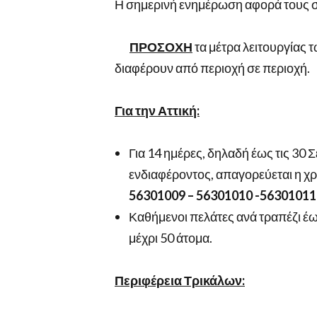
Η σημερινή ενημέρωση αφορά τους 
ΠΡΟΣΟΧΗ
τα μέτρα λειτουργίας
διαφέρουν από περιοχή σε περιοχή.
Για την Αττική:
Για 14 ημέρες, δηλαδή έως τις 30
ενδιαφέροντος, απαγορεύεται η χ
56301009 – 56301010 -56301011
Καθήμενοι πελάτες ανά τραπέζι έω
μέχρι 50 άτομα.
Περιφέρεια Τρικάλων: