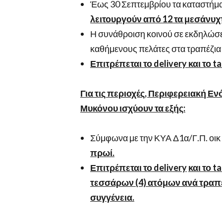
Έως 30 Σεπτεμβρίου τα καταστήμ
λειτουργούν από 12 τα μεσάνυχτα
Η συνάθροιση κοινού σε εκδηλώσ
καθήμενους πελάτες στα τραπέζια
Επιτρέπεται το
delivery
και το
ta
Για τις περιοχές, Περιφερειακή Εν
Μυκόνου ισχύουν τα εξής:
Σύμφωνα με την ΚΥΑ Δ1α/Γ.Π. οι
πρωί.
Επιτρέπεται το
delivery
και το
ta
τεσσάρων (4) ατόμων ανά τραπέζι
συγγένεια.