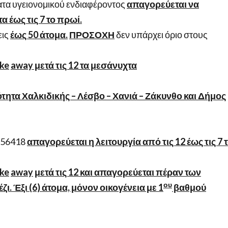
ατα υγειονομικού ενδιαφέροντος
απαγορεύεται να
 έως τις 7 το πρωί.
εις
έως 50 άτομα.
ΠΡΟΣΟΧΗ
δεν υπάρχει όριο στους
ke
away
μετά τις 12 τα μεσάνυχτα
ότητα Χαλκιδικής – Λέσβο – Χανιά – Ζάκυνθο και Δήμος
κ 56418
απαγορεύεται η λειτουργία από τις 12 έως τις 7 
ke
away
μετά τις 12 και απαγορεύεται πέραν των
ου
. Έξι (6) άτομα, μόνον οικογένεια με 1
βαθμού