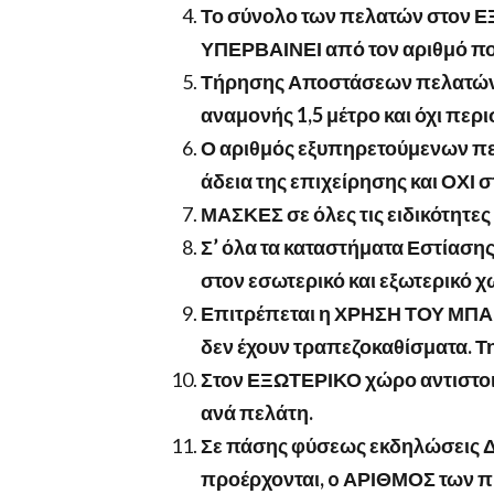
Το σύνολο των πελατών στον
ΥΠΕΡΒΑΙΝΕΙ από τον αριθμό π
Τήρησης Αποστάσεων πελατών 
αναμονής 1,5 μέτρο και όχι περ
Ο αριθμός εξυπηρετούμενων π
άδεια της επιχείρησης και Ο
ΜΑΣΚΕΣ σε όλες τις ειδικότητε
Σ’ όλα τα καταστήματα Εστίαση
στον εσωτερικό και εξωτερικό χ
Επιτρέπεται η ΧΡΗΣΗ ΤΟΥ ΜΠΑΡ μ
δεν έχουν τραπεζοκαθίσματα. Τ
Στον ΕΞΩΤΕΡΙΚΟ χώρο αντιστοιχε
ανά πελάτη.
Σε πάσης φύσεως εκδηλώσεις Δ
προέρχονται,
o
ΑΡΙΘΜΟΣ των π