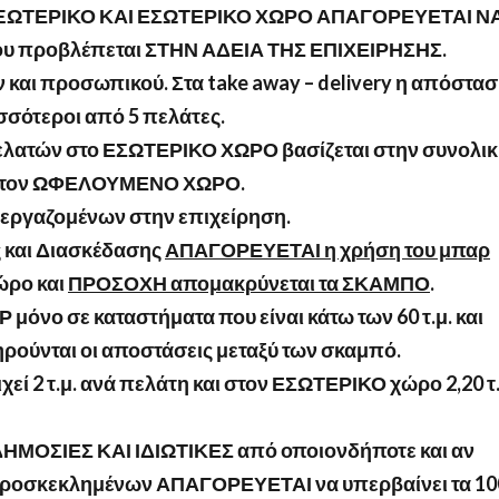
 ΕΞΩΤΕΡΙΚΟ ΚΑΙ ΕΣΩΤΕΡΙΚΟ ΧΩΡΟ ΑΠΑΓΟΡΕΥΕΤΑΙ Ν
ου προβλέπεται ΣΤΗΝ ΑΔΕΙΑ ΤΗΣ ΕΠΙΧΕΙΡΗΣΗΣ.
και προσωπικού. Στα
take
away
–
delivery
η απόστασ
ισσότεροι από 5 πελάτες.
ελατών στο ΕΣΩΤΕΡΙΚΟ ΧΩΡΟ βασίζεται στην συνολι
ΧΙ στον ΩΦΕΛΟΥΜΕΝΟ ΧΩΡΟ.
ς εργαζομένων στην επιχείρηση.
ς και Διασκέδασης
ΑΠΑΓΟΡΕΥΕΤΑΙ η χρήση του μπαρ
ώρο και
ΠΡΟΣΟΧΗ απομακρύνεται τα ΣΚΑΜΠΟ
.
όνο σε καταστήματα που είναι κάτω των 60 τ.μ. και
ηρούνται οι αποστάσεις μεταξύ των σκαμπό.
ί 2 τ.μ. ανά πελάτη και στον ΕΣΩΤΕΡΙΚΟ χώρο 2,20 τ.
ΗΜΟΣΙΕΣ ΚΑΙ ΙΔΙΩΤΙΚΕΣ από οποιονδήποτε και αν
ροσκεκλημένων ΑΠΑΓΟΡΕΥΕΤΑΙ να υπερβαίνει τα 10