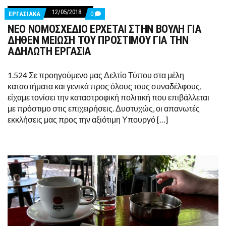
12/05/2018
COMMENTS
ΕΡΓΑΣΙΑΚΑ
0
ON
ΝΕΟ ΝΟΜΟΣΧΕΔΙΟ ΕΡΧΕΤΑΙ ΣΤΗΝ ΒΟΥΛΗ ΓΙΑ
ΝΕΟ
ΝΟΜΟΣΧΕΔΙΟ
ΔΗΘΕΝ ΜΕΙΩΣΗ ΤΟΥ ΠΡΟΣΤΙΜΟΥ ΓΙΑ ΤΗΝ
ΕΡΧΕΤΑΙ
ΑΔΗΛΩΤΗ ΕΡΓΑΣΙΑ
ΣΤΗΝ
ΒΟΥΛΗ
ΓΙΑ
1.524 Σε προηγούμενο μας Δελτίο Τύπου στα μέλη
ΔΗΘΕΝ
ΜΕΙΩΣΗ
καταστήματα και γενικά προς όλους τους συναδέλφους,
ΤΟΥ
είχαμε τονίσει την καταστροφική πολιτική που επιβάλλεται
ΠΡΟΣΤΙΜΟΥ
ΓΙΑ
με πρόστιμο στις επιχειρήσεις. Δυστυχώς, οι απανωτές
ΤΗΝ
εκκλήσεις μας προς την αξιότιμη Υπουργό […]
ΑΔΗΛΩΤΗ
ΕΡΓΑΣΙΑ