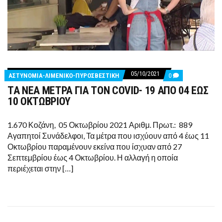
05/10/2021
COMMENTS
ΑΣΤΥΝΟΜΙΑ-ΛΙΜΕΝΙΚΟ-ΠΥΡΟΣΒΕΣΤΙΚΗ
0
ON
ΤΑ ΝΕΑ ΜΕΤΡΑ ΓΙΑ ΤΟΝ COVID- 19 ΑΠΟ 04 ΕΩΣ
ΤΑ
ΝΕΑ
10 ΟΚΤΩΒΡΙΟΥ
ΜΕΤΡΑ
ΓΙΑ
ΤΟΝ
1.670 Κοζάνη, 05 Οκτωβρίου 2021 Αριθμ. Πρωτ.: 889
COVID-
Αγαπητοί Συνάδελφοι, Τα μέτρα που ισχύουν από 4 έως 11
19
ΑΠΟ
Οκτωβρίου παραμένουν εκείνα που ίσχυαν από 27
04
Σεπτεμβρίου έως 4 Οκτωβρίου. Η αλλαγή η οποία
ΕΩΣ
10
περιέχεται στην […]
ΟΚΤΩΒΡΙΟΥ