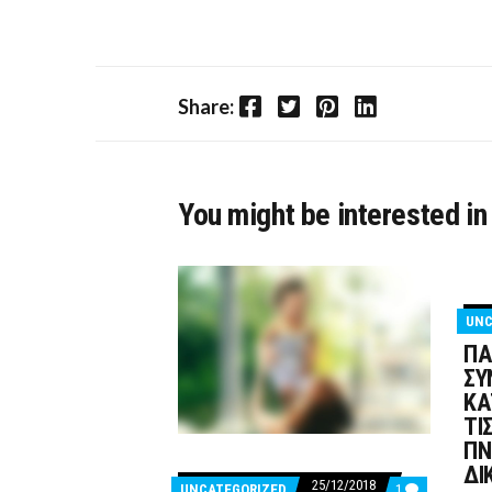
Facebook
Twitter
Pinterest
LinkedIn
Share:
You might be interested in
UNC
ΠΑ
ΣΥ
ΚΑ
ΤΙ
ΠΝ
ΔΙ
25/12/2018
COMMENTS
UNCATEGORIZED
1