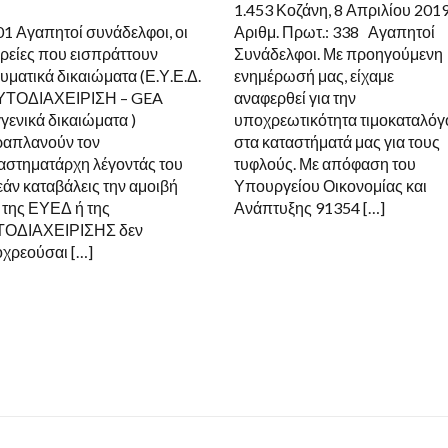
1.453 Κοζάνη, 8 Απριλίου 201
Γ
Τ
01 Αγαπητοί συνάδελφοι, οι
Αριθμ. Πρωτ.: 338 Αγαπητοί
Τ
ιρείες που εισπράττουν
Συνάδελφοι. Με προηγούμενη
υματικά δικαιώματα (Ε.Υ.Ε.Δ.
ενημέρωσή μας, είχαμε
ΥΤΟΔΙΑΧΕΙΡΙΣΗ – GEA
αναφερθεί για την
γενικά δικαιώματα )
υποχρεωτικότητα τιμοκαταλόγ
απλανούν τον
στα καταστήματά μας για τους
αστηματάρχη λέγοντάς του
τυφλούς. Με απόφαση του
 εάν καταβάλεις την αμοιβή
Υπουργείου Οικονομίας και
. της ΕΥΕΔ ή της
Ανάπτυξης 91354 […]
ΤΟΔΙΑΧΕΙΡΙΣΗΣ δεν
χρεούσαι […]