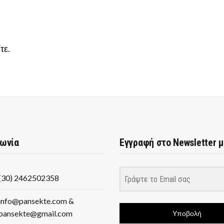
τε
.
νωνία
Εγγραφή στο Newsletter 
(30) 2462502358
info@pansekte.com &
pansekte@gmail.com
Υποβολή