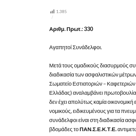
ΓΙΑ
ΤΑ
ΑΣΦΑΛΙΣΤΙΚΑ
1.385
ΜΕΤΡΑ
ΑΠΟ
ΤΗΝ
Αριθμ. Πρωτ.: 330
ΕΤΑΙΡΕΙΑ
ΣΥΓΓΕΝΙΚΩΝ
ΔΙΚΑΙΩΜΑΤΩΝ
GEA
Αγαπητοί Συνάδελφοι.
Μετά τους ομαδικούς διασυρμούς συ
διαδικασία των ασφαλιστικών μέτρων
Σωματείο Εστιατοριών – Καφετεριών
Ελλάδας) αναλαμβάνει πρωτοβουλία ε
δεν έχει απολύτως καμία οικονομική
νομικούς, ειδικευμένους για τα πνευμ
συνάδελφοι είναι στη διαδικασία ασφ
βδομάδες το
ΠΑΝ.Σ.Ε.Κ.Τ.Ε.
αντιμετ