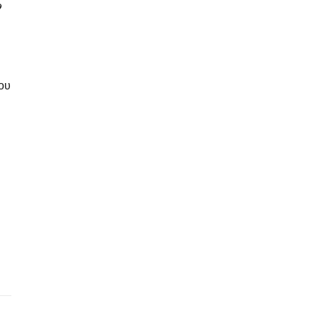
9
ΙΑ
ΙΜΟΚΑΤΑΛΟΓΟ
ΥΦΛΩΝ
ου