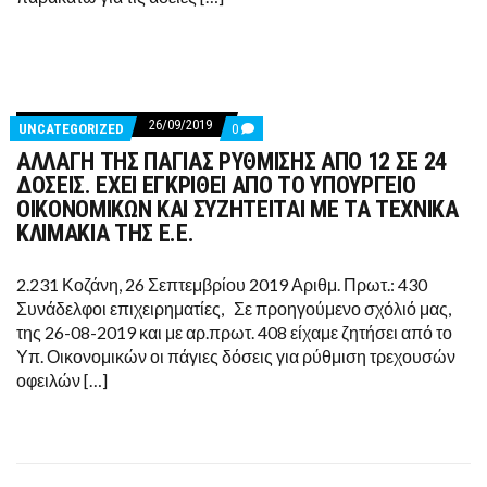
26/09/2019
COMMENTS
UNCATEGORIZED
0
ON
ΑΛΛΑΓΗ ΤΗΣ ΠΑΓΙΑΣ ΡΥΘΜΙΣΗΣ ΑΠΟ 12 ΣΕ 24
ΑΛΛΑΓΗ
ΤΗΣ
ΔΟΣΕΙΣ. ΕΧΕΙ ΕΓΚΡΙΘΕΙ ΑΠΟ ΤΟ ΥΠΟΥΡΓΕΙΟ
ΠΑΓΙΑΣ
ΟΙΚΟΝΟΜIΚΩΝ ΚΑΙ ΣΥΖΗΤΕΙΤΑΙ ΜΕ ΤΑ ΤΕΧΝΙΚΑ
ΡΥΘΜΙΣΗΣ
ΑΠΟ
ΚΛΙΜΑΚΙΑ ΤΗΣ Ε.Ε.
12
ΣΕ
24
2.231 Κοζάνη, 26 Σεπτεμβρίου 2019 Αριθμ. Πρωτ.: 430
ΔΟΣΕΙΣ.
Συνάδελφοι επιχειρηματίες, Σε προηγούμενο σχόλιό μας,
ΕΧΕΙ
ΕΓΚΡΙΘΕΙ
της 26-08-2019 και με αρ.πρωτ. 408 είχαμε ζητήσει από το
ΑΠΟ
Υπ. Οικονομικών οι πάγιες δόσεις για ρύθμιση τρεχουσών
ΤΟ
ΥΠΟΥΡΓΕΙΟ
οφειλών […]
ΟΙΚΟΝΟΜIΚΩΝ
ΚΑΙ
ΣΥΖΗΤΕΙΤΑΙ
ΜΕ
ΤΑ
ΤΕΧΝΙΚΑ
ΚΛΙΜΑΚΙΑ