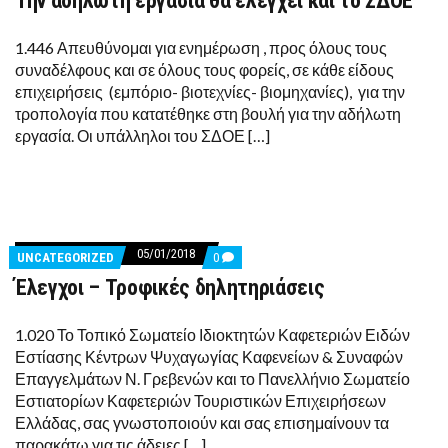
Την αδήλωτη εργασία θα ελέγχει και το ΣΔΟΕ
ΑΔΉΛΩΤΗ
ΕΡΓΑΣΊΑ
ΘΑ
1.446 Απευθύνομαι για ενημέρωση , προς όλους τους
ΕΛΈΓΧΕΙ
συναδέλφους και σε όλους τους φορείς, σε κάθε είδους
ΚΑΙ
επιχειρήσεις (εμπόριο- βιοτεχνίες- βιομηχανίες), για την
ΤΟ
ΣΔΟΕ
τροπολογία που κατατέθηκε στη βουλή για την αδήλωτη
εργασία. Οι υπάλληλοι του ΣΔΟΕ […]
05/01/2018
COMMENTS
UNCATEGORIZED
0
ON
Έλεγχοι – Τροφικές δηλητηριάσεις
ΈΛΕΓΧΟΙ
–
ΤΡΟΦΙΚΈΣ
ΔΗΛΗΤΗΡΙΆΣΕΙΣ
1.020 Το Τοπικό Σωματείο Ιδιοκτητών Καφετεριών Ειδών
Εστίασης Κέντρων Ψυχαγωγίας Καφενείων & Συναφών
Επαγγελμάτων Ν. Γρεβενών και το Πανελλήνιο Σωματείο
Εστιατορίων Καφετεριών Τουριστικών Επιχειρήσεων
Ελλάδας, σας γνωστοποιούν και σας επισημαίνουν τα
παρακάτω για τις άδειες […]