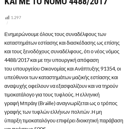
ΚΑΙ ΜΕ ΤΟ ΝΟΜΟ 4488/2017
ΑΠΟΦΑΣΗ
91354
ΚΑΙ
ΜΕ
1.297
ΤΟ
ΝΟΜΟ
4488/2017
Ενημερώνουμε όλους τους συναδέλφους των
καταστημάτων εστίασης και διασκέδασης ως επίσης
και τους ξενοδόχους συναδέλφους, ότι ο νέος νόμος
4488/2017 και με την υπουργική απόφαση
του υπουργείου Οικονομίας και Ανάπτυξης 91354, οι
υπεύθυνοι των καταστημάτων μαζικής εστίασης και
αναψυχής οφείλουν να εξασφαλίζουν και να τηρούν
τιμοκατάλογο για τους τυφλούς. Η ελληνική
γραφή Μπράιγ (Braille) αναγνωρίζεται ως ο τρόπος
γραφής των τυφλών ελλήνων πολιτών .Η μη
ύπαρξη τιμοκαταλόγου επιφέρει διοικητική παράβαση
και πρόστιμο 500€.