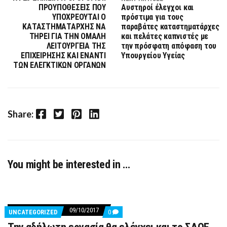
ΠΡΟΥΠΟΘΕΣΕΙΣ ΠΟΥ
Αυστηροί έλεγχοι και
ΥΠΟΧΡΕΟΥΤΑΙ Ο
πρόστιμα για τους
ΚΑΤΑΣΤΗΜΑΤΑΡΧΗΣ ΝΑ
παραβάτες καταστηματάρχες
ΤΗΡΕΙ ΓΙΑ ΤΗΝ ΟΜΑΛΗ
και πελάτες καπνιστές με
ΛΕΙΤΟΥΡΓΕΙΑ ΤΗΣ
την πρόσφατη απόφαση του
ΕΠΙΧΕΙΡΗΣΗΣ ΚΑΙ ΕΝΑΝΤΙ
Υπουργείου Υγείας
ΤΩΝ ΕΛΕΓΚΤΙΚΩΝ ΟΡΓΑΝΩΝ
Facebook
Twitter
Pinterest
LinkedIn
Share:
You might be interested in …
09/10/2017
COMMENTS
UNCATEGORIZED
0
ON
ΤΗΝ