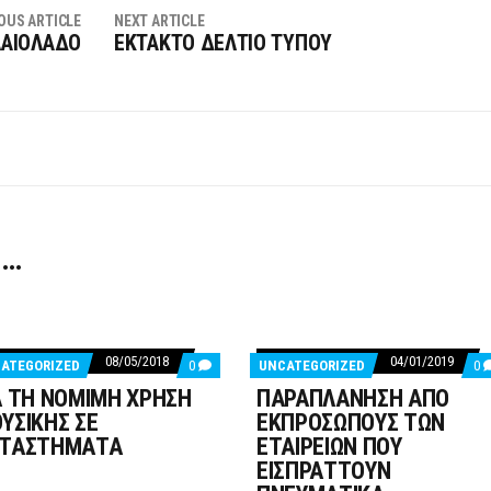
OUS ARTICLE
NEXT ARTICLE
ΛΑΙΟΛΑΔΟ
ΕΚΤΑΚΤΟ ΔΕΛΤΙΟ ΤΥΠΟΥ
 …
08/05/2018
04/01/2019
COMMENTS
C
ATEGORIZED
0
UNCATEGORIZED
0
ON
O
Α ΤΗ ΝΟΜΙΜΗ ΧΡΗΣΗ
ΠΑΡΑΠΛΑΝΗΣΗ ΑΠΟ
ΓΙΑ
Π
ΤΗ
Α
ΥΣΙΚΗΣ ΣΕ
ΕΚΠΡΟΣΩΠΟΥΣ ΤΩΝ
ΝΟΜΙΜΗ
Ε
ΤΑΣΤΗΜΑΤΑ
ΕΤΑΙΡΕΙΩΝ ΠΟΥ
ΧΡΗΣΗ
Τ
ΜΟΥΣΙΚΗΣ
Ε
ΕΙΣΠΡΑΤΤΟΥΝ
ΣΕ
Π