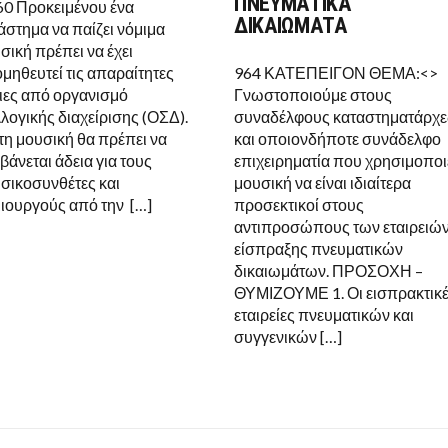
ΠΝΕΥΜΑΤΙΚΑ
60 Προκειμένου ένα
ΚΑΤΑΣΤΗΜΑΤΑ
Ε
Π
ΔΙΚΑΙΩΜΑΤΑ
άστημα να παίζει νόμιμα
Δ
σική πρέπει να έχει
μηθευτεί τις απαραίτητες
964 ΚΑΤΕΠΕΙΓΟΝ ΘΕΜΑ:<>
ιες από οργανισμό
Γνωστοποιούμε στους
λογικής διαχείρισης (ΟΣΔ).
συναδέλφους καταστηματάρχε
 τη μουσική θα πρέπει να
και οποιονδήποτε συνάδελφο
βάνεται άδεια για τους
επιχειρηματία που χρησιμοποι
σικοσυνθέτες και
μουσική να είναι ιδιαίτερα
ιουργούς από την […]
προσεκτικοί στους
αντιπροσώπους των εταιρειώ
είσπραξης πνευματικών
δικαιωμάτων. ΠΡΟΣΟΧΗ –
ΘΥΜΙΖΟΥΜΕ 1. Οι εισπρακτικ
εταιρείες πνευματικών και
συγγενικών […]