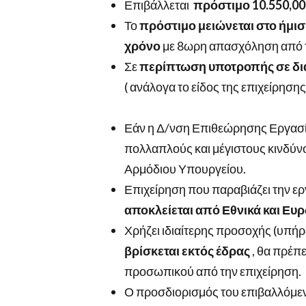
Επιβάλλεται
πρόστιμο 10.550,0
Το
πρόστιμο μειώνεται στο ήμισ
χρόνο
με 8ωρη απασχόληση από τ
Σε
περίπτωση υποτροπής σε διά
( ανάλογα το είδος της επιχείρησης
Εάν η Δ/νση Επιθεώρησης Εργασίας κ
πολλαπλούς και μέγιστους κινδύνο
Αρμόδιου Υπουργείου.
Επιχείρηση που παραβιάζει την εργ
αποκλείεται από Εθνικά και Ε
Χρήζει ιδιαίτερης προσοχής (υπή
βρίσκεται εκτός έδρας
, θα πρέπ
προσωπικού από την επιχείρηση.
Ο προσδιορισμός του επιβαλλόμε