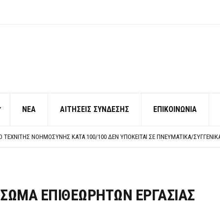
ΝΕΑ
ΑΙΤΗΣΕΙΣ ΣΥΝΔΕΣΗΣ
ΕΠΙΚΟΙΝΩΝΙΑ
ΠΟ ΧΙΛΙΑΔΕΣ ΣΥΝΑΔΕΛΦΟΥΣ
ΚΉΣ ΧΩΡΊΣ ΤΟ ΑΠΟΔΕΙΚΤΙΚΌ ΥΠΟΒΟΛΉΣ ΓΝΩΣΤΟΠΟΊΗΣΗΣ
ΡΕΗ ΠΡΟΣ ΔΗΜΟΣΙΟ – ΙΔΙΩΤΕΣ
Η ΠΡΟΣΩΠΙΚΟΥ ΕΠΙΣΙΤΙΣΜΟΥ
ΠΟ ΧΙΛΙΑΔΕΣ ΣΥΝΑΔΕΛΦΟΥΣ
ΚΉΣ ΧΩΡΊΣ ΤΟ ΑΠΟΔΕΙΚΤΙΚΌ ΥΠΟΒΟΛΉΣ ΓΝΩΣΤΟΠΟΊΗΣΗΣ
Ο ΣΩΜΑ ΕΠΙΘΕΩΡΗΤΩΝ ΕΡΓΑΣΙΑΣ