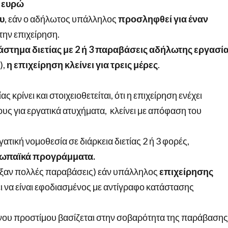
0 ευρώ
υ
, εάν ο αδήλωτος υπάλληλος
προσληφθεί για έναν
ην επιχείρηση.
στημα διετίας με 2 ή 3 παραβάσεις αδήλωτης εργασί
),
η επιχείρηση κλείνει για τρεις μέρες
.
ρίνει και στοιχειοθετείται, ότι η επιχείρηση ενέχει
υς για εργατικά ατυχήματα, κλείνει με απόφαση του
ατική νομοθεσία σε διάρκεια διετίας 2 ή 3 φορές,
υρωπαϊκά προγράμματα.
ρξαν πολλές παραβάσεις) εάν υπάλληλος
επιχείρησης
ει να είναι εφοδιασμένος με αντίγραφο κατάστασης
νου προστίμου βασίζεται στην σοβαρότητα της παράβασης