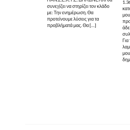
1.3
συνεχίζει να στηρίζει τον κλάδο
κατ
με: Την ενημέρωση. Θα
μου
προτείνουμε λύσεις για τα
προ
προβλήματά μας. Θα […]
άδε
συλ
Για
λαμ
μου
δημ