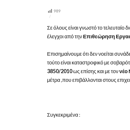
ΣΩΜΑ
ΕΠΙΘΕΩΡΗΤΩΝ
ΕΡΓΑΣΙΑΣ
989
(Σ.Ε.Π.Ε.)
Σε όλους είναι γνωστό το τελευταίο δ
έλεγχοι από την
Επιθεώρηση Εργασί
Επισημαίνουμε ότι δεν νοείται συνάδ
τούτο είναι καταστροφικό με σοβαρότ
3850/2010
ως επίσης και με τον
νέο
μέτρα ,που επιβάλλονται στους επιχε
Συγκεκριμένα :