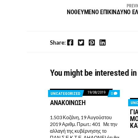
PREVI
ΝΟΘΕΥΜΕΝΟ ΕΠΙΚΙΝΔΥΝΟ Ε
Facebook
Twitter
Pinterest
LinkedIn
Share:
You might be interested in
19/08/2019
COMMENTS
UNCATEGORIZED
0
ON
ΑΝΑΚΟΙΝΩΣΗ
ΑΝΑΚΟΙΝΩΣΗ
UNC
ΓΙ
1.503 Κοζάνη, 19 Αυγούστου
ΜΟ
2019 Αριθμ. Πρωτ.: 401 Με την
ΚΑ
αλλαγή της κυβέρνησης το
ΠΑΝ.Σ.Ε.Κ.Τ.Ε. ΔΗΛΩΝΕΙ ότι θα