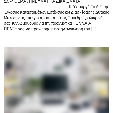
1.074 ΘΕΜΑ : ΠΝΕΥΜΑΤΙΚΑ ΔΙΚΑΙΩΜΑΤΑ
ΔΙΟΙΚΗΤΙΚΉΣ
Κ. Υπουργέ, Το Δ.Σ. της
ΑΝΑΣΥΓΚΡΌΤΗΣΗΣ
Κ.
Ένωσης Καταστημάτων Εστίασης και Διασκέδασης Δυτικής
ΙΩΆΝΝΗ
Μακεδονίας και εγώ προσωπικά ως Πρόεδρος, ειλικρινά
ΜΠΑΛΆΦΑ
σας ευγνωμονούμε για την πραγματικά ΓΕΝΝΑΙΑ
ΠΡΑΞΗσας, να προχωρήσετε στην ανάκληση του […]