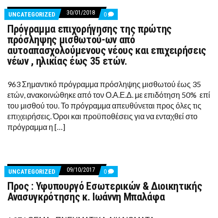
30/01/2018
COMMENTS
UNCATEGORIZED
0
ON
Πρόγραμμα επιχορήγησης της πρώτης
ΠΡΌΓΡΑΜΜΑ
ΕΠΙΧΟΡΉΓΗΣΗΣ
πρόσληψης μισθωτού-ων από
ΤΗΣ
αυτοαπασχολούμενους νέους και επιχειρήσεις
ΠΡΏΤΗΣ
ΠΡΌΣΛΗΨΗΣ
νέων , ηλικίας έως 35 ετών.
ΜΙΣΘΩΤΟΎ-
ΩΝ
ΑΠΌ
963 Σημαντικό πρόγραμμα πρόσληψης μισθωτού έως 35
ΑΥΤΟΑΠΑΣΧΟΛΟΎΜΕΝΟΥΣ
ετών, ανακοινώθηκε από τον Ο.Α.Ε.Δ. με επιδότηση 50% επί
ΝΈΟΥΣ
ΚΑΙ
του μισθού του. Το πρόγραμμα απευθύνεται προς όλες τις
ΕΠΙΧΕΙΡΉΣΕΙΣ
επιχειρήσεις. Όροι και προϋποθέσεις για να ενταχθεί στο
ΝΈΩΝ
,
πρόγραμμα η […]
ΗΛΙΚΊΑΣ
ΈΩΣ
35
ΕΤΏΝ.
09/10/2017
COMMENTS
UNCATEGORIZED
0
ON
Προς : Υφυπουργό Εσωτερικών & Διοικητικής
ΠΡΟΣ
:
Ανασυγκρότησης κ. Ιωάννη Μπαλάφα
ΥΦΥΠΟΥΡΓΌ
ΕΣΩΤΕΡΙΚΏΝ
&