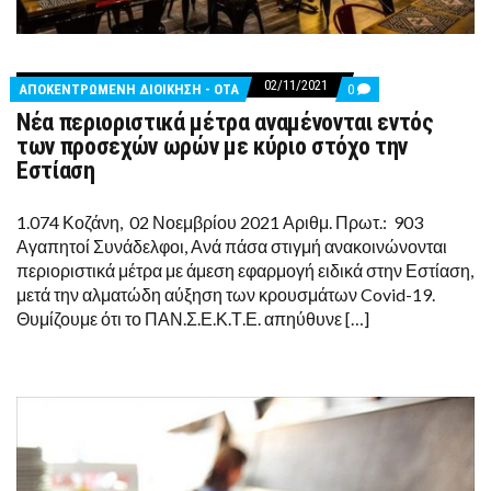
02/11/2021
COMMENTS
ΑΠΟΚΕΝΤΡΩΜΕΝΗ ΔΙΟΙΚΗΣΗ - ΟΤΑ
0
ON
Νέα περιοριστικά μέτρα αναμένονται εντός
ΝΈΑ
ΠΕΡΙΟΡΙΣΤΙΚΆ
των προσεχών ωρών με κύριο στόχο την
ΜΈΤΡΑ
Εστίαση
ΑΝΑΜΈΝΟΝΤΑΙ
ΕΝΤΌΣ
ΤΩΝ
1.074 Κοζάνη, 02 Νοεμβρίου 2021 Αριθμ. Πρωτ.: 903
ΠΡΟΣΕΧΏΝ
ΩΡΏΝ
Αγαπητοί Συνάδελφοι, Ανά πάσα στιγμή ανακοινώνονται
ΜΕ
περιοριστικά μέτρα με άμεση εφαρμογή ειδικά στην Εστίαση,
ΚΎΡΙΟ
ΣΤΌΧΟ
μετά την αλματώδη αύξηση των κρουσμάτων Covid-19.
ΤΗΝ
Θυμίζουμε ότι το ΠΑΝ.Σ.Ε.Κ.Τ.Ε. απηύθυνε […]
ΕΣΤΊΑΣΗ