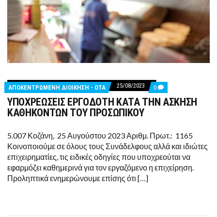
25/08/2023
COMMENTS
ΑΠΟΚΕΝΤΡΩΜΕΝΗ ΔΙΟΙΚΗΣΗ - ΟΤΑ
0
ON
ΥΠΟΧΡΕΩΣΕΙΣ ΕΡΓΟΔΟΤΗ ΚΑΤΑ ΤΗΝ ΑΣΚΗΣΗ
ΥΠΟΧΡΕΩΣΕΙΣ
ΕΡΓΟΔΟΤΗ
ΚΑΘΗΚΟΝΤΩΝ ΤΟΥ ΠΡΟΣΩΠΙΚΟΥ
ΚΑΤΑ
ΤΗΝ
ΑΣΚΗΣΗ
5.007 Κοζάνη, 25 Αυγούστου 2023 Αριθμ. Πρωτ.: 1165
ΚΑΘΗΚΟΝΤΩΝ
Κοινοποιούμε σε όλους τους Συνάδελφους αλλά και ιδιώτες
ΤΟΥ
ΠΡΟΣΩΠΙΚΟΥ
επιχειρηματίες, τις ειδικές οδηγίες που υποχρεούται να
εφαρμόζει καθημερινά για τον εργαζόμενο η επιχείρηση.
Προληπτικά ενημερώνουμε επίσης ότι […]