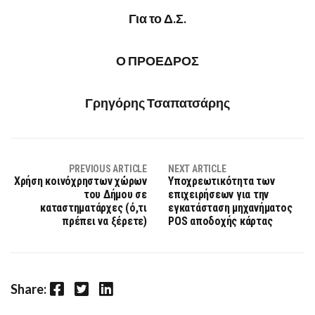
Για το Δ.Σ.
Ο ΠΡΟΕΔΡΟΣ
Γρηγόρης Τσαπατσάρης
PREVIOUS ARTICLE
NEXT ARTICLE
Χρήση κοινόχρηστων χώρων
Υποχρεωτικότητα των
του Δήμου σε
επιχειρήσεων για την
καταστηματάρχες (ό,τι
εγκατάσταση μηχανήματος
πρέπει να ξέρετε)
POS αποδοχής κάρτας
Facebook
Twitter
LinkedIn
Share: