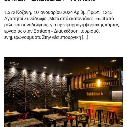
ΨΗΦΙΑΚΗΣ
ΚΑΡΤΑΣ
ΓΙΑ
1.372 Κοζάνη, 10 Ιανουαρίου 2024 Αριθμ. Πρωτ.: 1215
ΕΣΤΙΑΣΗ
Αγαπητοί Συνάδελφοι, Μετά από εκατοντάδες email από
–
ΔΙΑΣΚΕΔΑΣΗ
μέλη και συνάδελφους, για την εφαρμογή ψηφιακής κάρτας
–
εργασίας στην Εστίαση – Διασκέδαση, τουρισμό,
ΤΟΥΡΙΣΜΟ
ενημερώνουμε ότι: Στην νέα υπουργική […]