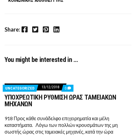
ΚΟΙΝΩΝΙΚΗΣ ΑΛΛΗΛΕΓΓΥΗΣ
Facebook
Twitter
Pinterest
LinkedIn
Share:
You might be interested in …
13/12/2018
COMMENTS
UNCATEGORIZED
0
ON
ΥΠΟΧΡΕΩΤΙΚΗ ΡΥΘΜΙΣΗ ΩΡΑΣ ΤΑΜΕΙΑΚΩΝ
ΥΠΟΧΡΕΩΤΙΚΗ
ΡΥΘΜΙΣΗ
ΜΗΧΑΝΩΝ
ΩΡΑΣ
ΤΑΜΕΙΑΚΩΝ
ΜΗΧΑΝΩΝ
918 Προς κάθε συνάδελφο επιχειρηματία και μέλη
καταστήματα. Λόγω των πολλών κρουσμάτων της μη
σωστής ώρας στις ταμειακές μηχανές, κατά την ώρα