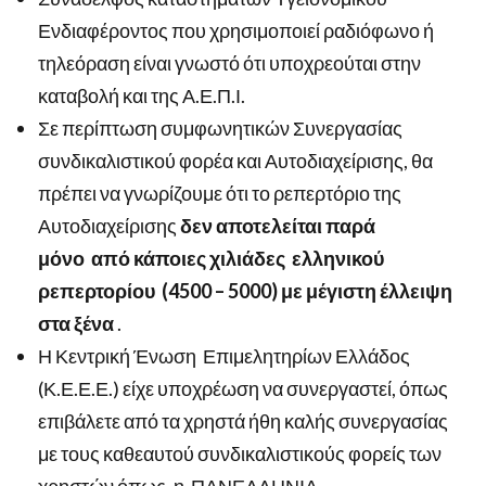
Ενδιαφέροντος που χρησιμοποιεί ραδιόφωνο ή
τηλεόραση είναι γνωστό ότι υποχρεούται στην
καταβολή και της Α.Ε.Π.Ι.
Σε περίπτωση συμφωνητικών Συνεργασίας
συνδικαλιστικού φορέα και Αυτοδιαχείρισης, θα
πρέπει να γνωρίζουμε ότι το ρεπερτόριο της
Αυτοδιαχείρισης
δεν αποτελείται παρά
μόνο
από κάποιες χιλιάδες
ελληνικού
ρεπερτορίου
(4500 – 5000) με μέγιστη έλλειψη
στα ξένα
.
Η Κεντρική Ένωση
Επιμελητηρίων Ελλάδος
(Κ.Ε.Ε.Ε.) είχε υποχρέωση να συνεργαστεί, όπως
επιβάλετε από τα χρηστά ήθη καλής συνεργασίας
με τους καθεαυτού συνδικαλιστικούς φορείς των