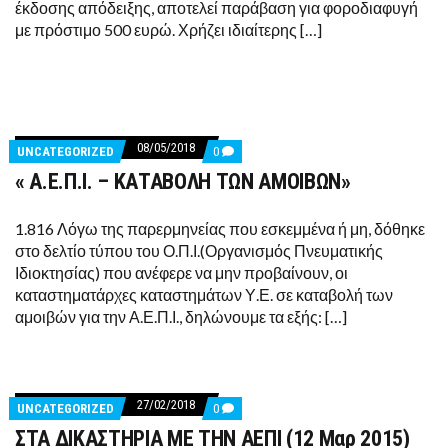
έκδοσης απόδειξης, αποτελεί παράβαση για φοροδιαφυγή
με πρόστιμο 500 ευρώ. Χρήζει ιδιαίτερης […]
08/05/2018
COMMENTS
UNCATEGORIZED
0
ON
« Α.Ε.Π.Ι. – ΚΑΤΑΒΟΛΗ ΤΩΝ ΑΜΟΙΒΩΝ»
«
Α.Ε.Π.Ι.
–
ΚΑΤΑΒΟΛΗ
1.816 Λόγω της παρερμηνείας που εσκεμμένα ή μη, δόθηκε
ΤΩΝ
στο δελτίο τύπου του Ο.Π.Ι.(Οργανισμός Πνευματικής
ΑΜΟΙΒΩΝ»
Ιδιοκτησίας) που ανέφερε να μην προβαίνουν, οι
καταστηματάρχες καταστημάτων Υ.Ε. σε καταβολή των
αμοιβών για την Α.Ε.Π.Ι., δηλώνουμε τα εξής: […]
27/02/2018
COMMENTS
UNCATEGORIZED
0
ON
ΣΤΑ ΔΙΚΑΣΤΗΡΙΑ ΜΕ ΤΗΝ ΑΕΠΙ (12 Μαρ 2015)
ΣΤΑ