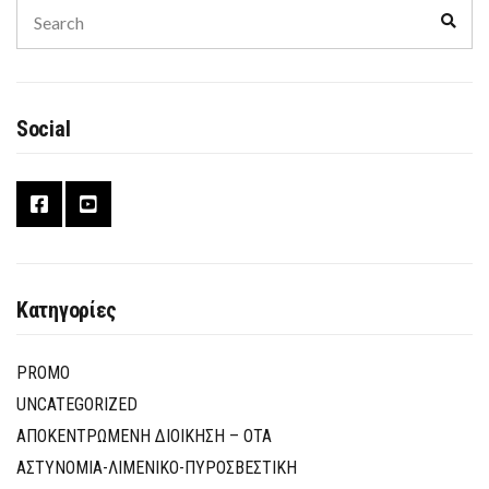
ΠΙΣΤΟΠΟΊΗΣΗ
Search
ΣΤΟΧΕΥΜΈΝΩΝ
Sear
for:
ΌΣΟ
ΚΑΙ
ΟΡΙΖΌΝΤΙΩΝ
ΓΝΏΣΕΩΝ,
ΔΕΞΙΟΤΉΤΩΝ
ΚΑΙ
Social
ΙΚΑΝΟΤΉΤΩΝ
ΣΕ
ΤΟΥΡΙΣΤΙΚΆ
ΚΑΙ
ΣΥΝΑΦΉ
ΕΠΑΓΓΈΛΜΑΤΑ»
Κατηγορίες
PROMO
UNCATEGORIZED
ΑΠΟΚΕΝΤΡΩΜΕΝΗ ΔΙΟΙΚΗΣΗ – ΟΤΑ
ΑΣΤΥΝΟΜΙΑ-ΛΙΜΕΝΙΚΟ-ΠΥΡΟΣΒΕΣΤΙΚΗ