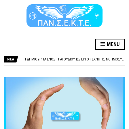
MENU
ΞΕΧΕΙΛΙΖΕΙ Η ΟΡΓΗ ΚΑΙ Η ΑΓΑΝΑΚΤΗΣΗ ΑΠΟ ΧΙΛΙΑΔΕΣ ΣΥΝΑΔΕΛΦΟΥΣ
ΣΟΒΑΡΌΤΑΤΗ Η ΠΑΡΆΒΑΣΗ ΧΡΉΣΗ ΜΟΥΣΙΚΉΣ ΧΩΡΊΣ ΤΟ ΑΠΟΔΕΙΚΤΙΚΌ ΥΠΟΒΟΛΉΣ ΓΝΩΣΤΟΠΟΊΗΣΗΣ
ΝΕΑ
Η ΔΗΜΙΟΥΡΓΙΑ ΕΝΟΣ ΤΡΑΓΟΥΔΙΟΥ ΩΣ ΕΡΓΟ ΤΕΧΝΙΤΗΣ ΝΟΗΜΟΣΥΝΗΣ ΚΑΤΑ 100/100 ΔΕΝ ΥΠΟΚΕΙΤΑΙ ΣΕ ΠΝΕΥΜΑΤΙΚΑ/ΣΥΓΓΕΝΙΚΑ ΔΙΚΑΙΩΜΑΤΑ. ΠΑΡΑΠΛΑΝΗΤΙΚΕΣ ΚΑΙ ΨΕΥΔΕΙΣ ΟΙ ΤΟΠΟΘΕΤΗΣΕΙΣ ΤΟΥ GEA.
ΚΑΤΑΣΧΕΣΗ ΜΙΣΘΟΥ ΚΑΙ ΣΥΝΤΑΞΗΣ ΓΙΑ ΧΡΕΗ ΠΡΟΣ ΔΗΜΟΣΙΟ – ΙΔΙΩΤΕΣ
ΥΠΟΧΡΕΩΤΙΚΗ ΕΚΠΑΙΔΕΥΣΗ ΚΑΙ ΚΑΤΑΡΤΙΣΗ ΠΡΟΣΩΠΙΚΟΥ ΕΠΙΣΙΤΙΣΜΟΥ
ΞΕΧΕΙΛΙΖΕΙ Η ΟΡΓΗ ΚΑΙ Η ΑΓΑΝΑΚΤΗΣΗ ΑΠΟ ΧΙΛΙΑΔΕΣ ΣΥΝΑΔΕΛΦΟΥΣ
ΣΟΒΑΡΌΤΑΤΗ Η ΠΑΡΆΒΑΣΗ ΧΡΉΣΗ ΜΟΥΣΙΚΉΣ ΧΩΡΊΣ ΤΟ ΑΠΟΔΕΙΚΤΙΚΌ ΥΠΟΒΟΛΉΣ ΓΝΩΣΤΟΠΟΊΗΣΗΣ