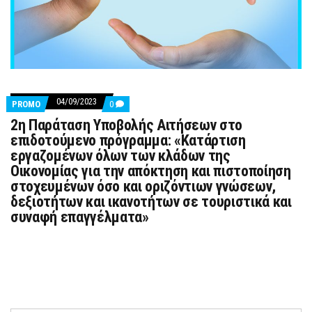
04/09/2023
COMMENTS
PROMO
0
ON
2η Παράταση Υποβολής Αιτήσεων στο
2Η
ΠΑΡΆΤΑΣΗ
επιδοτούμενο πρόγραμμα: «Κατάρτιση
ΥΠΟΒΟΛΉΣ
εργαζομένων όλων των κλάδων της
ΑΙΤΉΣΕΩΝ
ΣΤΟ
Οικονομίας για την απόκτηση και πιστοποίηση
ΕΠΙΔΟΤΟΎΜΕΝΟ
στοχευμένων όσο και οριζόντιων γνώσεων,
ΠΡΌΓΡΑΜΜΑ:
«ΚΑΤΆΡΤΙΣΗ
δεξιοτήτων και ικανοτήτων σε τουριστικά και
ΕΡΓΑΖΟΜΈΝΩΝ
συναφή επαγγέλματα»
ΌΛΩΝ
ΤΩΝ
ΚΛΆΔΩΝ
ΤΗΣ
ΟΙΚΟΝΟΜΊΑΣ
ΓΙΑ
ΤΗΝ
ΑΠΌΚΤΗΣΗ
ΚΑΙ