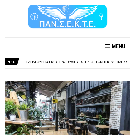
MENU
ΞΕΧΕΙΛΙΖΕΙ Η ΟΡΓΗ ΚΑΙ Η ΑΓΑΝΑΚΤΗΣΗ ΑΠΟ ΧΙΛΙΑΔΕΣ ΣΥΝΑΔΕΛΦΟΥΣ
ΣΟΒΑΡΌΤΑΤΗ Η ΠΑΡΆΒΑΣΗ ΧΡΉΣΗ ΜΟΥΣΙΚΉΣ ΧΩΡΊΣ ΤΟ ΑΠΟΔΕΙΚΤΙΚΌ ΥΠΟΒΟΛΉΣ ΓΝΩΣΤΟΠΟΊΗΣΗΣ
ΝΕΑ
Η ΔΗΜΙΟΥΡΓΙΑ ΕΝΟΣ ΤΡΑΓΟΥΔΙΟΥ ΩΣ ΕΡΓΟ ΤΕΧΝΙΤΗΣ ΝΟΗΜΟΣΥΝΗΣ ΚΑΤΑ 100/100 ΔΕΝ ΥΠΟΚΕΙΤΑΙ ΣΕ ΠΝΕΥΜΑΤΙΚΑ/ΣΥΓΓΕΝΙΚΑ ΔΙΚΑΙΩΜΑΤΑ. ΠΑΡΑΠΛΑΝΗΤΙΚΕΣ ΚΑΙ ΨΕΥΔΕΙΣ ΟΙ ΤΟΠΟΘΕΤΗΣΕΙΣ ΤΟΥ GEA.
ΚΑΤΑΣΧΕΣΗ ΜΙΣΘΟΥ ΚΑΙ ΣΥΝΤΑΞΗΣ ΓΙΑ ΧΡΕΗ ΠΡΟΣ ΔΗΜΟΣΙΟ – ΙΔΙΩΤΕΣ
ΥΠΟΧΡΕΩΤΙΚΗ ΕΚΠΑΙΔΕΥΣΗ ΚΑΙ ΚΑΤΑΡΤΙΣΗ ΠΡΟΣΩΠΙΚΟΥ ΕΠΙΣΙΤΙΣΜΟΥ
ΞΕΧΕΙΛΙΖΕΙ Η ΟΡΓΗ ΚΑΙ Η ΑΓΑΝΑΚΤΗΣΗ ΑΠΟ ΧΙΛΙΑΔΕΣ ΣΥΝΑΔΕΛΦΟΥΣ
ΣΟΒΑΡΌΤΑΤΗ Η ΠΑΡΆΒΑΣΗ ΧΡΉΣΗ ΜΟΥΣΙΚΉΣ ΧΩΡΊΣ ΤΟ ΑΠΟΔΕΙΚΤΙΚΌ ΥΠΟΒΟΛΉΣ ΓΝΩΣΤΟΠΟΊΗΣΗΣ