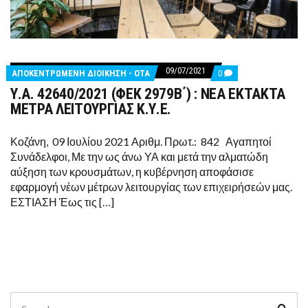
09/07/2021
COMMENTS
ΑΠΟΚΕΝΤΡΩΜΕΝΗ ΔΙΟΙΚΗΣΗ - ΟΤΑ
0
ON
Υ.Α. 42640/2021 (ΦΕΚ 2979Β΄) : ΝΕΑ ΕΚΤΑΚΤΑ
Υ.Α.
42640/2021
ΜΕΤΡΑ ΛΕΙΤΟΥΡΓΙΑΣ Κ.Υ.Ε.
(ΦΕΚ
2979Β΄)
:
Κοζάνη, 09 Ιουλίου 2021 Αριθμ. Πρωτ.: 842 Αγαπητοί
ΝΕΑ
Συνάδελφοι, Με την ως άνω ΥΑ και μετά την αλματώδη
ΕΚΤΑΚΤΑ
ΜΕΤΡΑ
αύξηση των κρουσμάτων, η κυβέρνηση αποφάσισε
ΛΕΙΤΟΥΡΓΙΑΣ
εφαρμογή νέων μέτρων λειτουργίας των επιχειρήσεών μας.
Κ.Υ.Ε.
ΕΣΤΙΑΣΗ Έως τις […]
Search
Sear