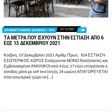
07/12/2021
COMMENTS
ΑΠΟΚΕΝΤΡΩΜΕΝΗ ΔΙΟΙΚΗΣΗ - ΟΤΑ
0
ON
ΤΑ ΜΕΤΡΑ ΠΟΥ ΙΣΧΥΟΥΝ ΣΤΗΝ ΕΣΤΙΑΣΗ ΑΠΟ 6
ΤΑ
ΜΕΤΡΑ
ΕΩΣ 13 ΔΕΚΕΜΒΡΙΟΥ 2021
ΠΟΥ
ΙΣΧΥΟΥΝ
ΣΤΗΝ
Κοζάνη, 07 Δεκεμβρίου 2021 Αριθμ. Πρωτ.: 924 ΕΣΤΙΑΣΗ-
ΕΣΤΙΑΣΗ
ΕΣΩΤΕΡΙΚΟΣ ΧΩΡΟΣ Εισέρχονται ΜΟΝΟ Νοσήσαντες και
ΑΠΟ
6
Εμβολιασμένοι ΑΝΗΛΙΚΟΙ από 4 έως 17 ετών επιτρέπεται η
ΕΩΣ
είσοδος μόνο με self test (ισχύς 24 ωρών) ΑΠΑΓΟΡΕΥΕΤΑΙ
13
ΔΕΚΕΜΒΡΙΟΥ
στον εσωτερικό χώρο να […]
2021
Search