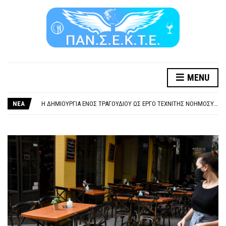
MENU
ΞΕΧΕΙΛΙΖΕΙ Η ΟΡΓΗ ΚΑΙ Η ΑΓΑΝΑΚΤΗΣΗ ΑΠΟ ΧΙΛΙΑΔΕΣ ΣΥΝΑΔΕΛΦΟΥΣ
ΣΟΒΑΡΌΤΑΤΗ Η ΠΑΡΆΒΑΣΗ ΧΡΉΣΗ ΜΟΥΣΙΚΉΣ ΧΩΡΊΣ ΤΟ ΑΠΟΔΕΙΚΤΙΚΌ ΥΠΟΒΟΛΉΣ ΓΝΩΣΤΟΠΟΊΗΣΗΣ
ΝΕΑ
Η ΔΗΜΙΟΥΡΓΙΑ ΕΝΟΣ ΤΡΑΓΟΥΔΙΟΥ ΩΣ ΕΡΓΟ ΤΕΧΝΙΤΗΣ ΝΟΗΜΟΣΥΝΗΣ ΚΑΤΑ 100/100 ΔΕΝ ΥΠΟΚΕΙΤΑΙ ΣΕ ΠΝΕΥΜΑΤΙΚΑ/ΣΥΓΓΕΝΙΚΑ ΔΙΚΑΙΩΜΑΤΑ. ΠΑΡΑΠΛΑΝΗΤΙΚΕΣ ΚΑΙ ΨΕΥΔΕΙΣ ΟΙ ΤΟΠΟΘΕΤΗΣΕΙΣ ΤΟΥ GEA.
ΚΑΤΑΣΧΕΣΗ ΜΙΣΘΟΥ ΚΑΙ ΣΥΝΤΑΞΗΣ ΓΙΑ ΧΡΕΗ ΠΡΟΣ ΔΗΜΟΣΙΟ – ΙΔΙΩΤΕΣ
ΥΠΟΧΡΕΩΤΙΚΗ ΕΚΠΑΙΔΕΥΣΗ ΚΑΙ ΚΑΤΑΡΤΙΣΗ ΠΡΟΣΩΠΙΚΟΥ ΕΠΙΣΙΤΙΣΜΟΥ
ΞΕΧΕΙΛΙΖΕΙ Η ΟΡΓΗ ΚΑΙ Η ΑΓΑΝΑΚΤΗΣΗ ΑΠΟ ΧΙΛΙΑΔΕΣ ΣΥΝΑΔΕΛΦΟΥΣ
ΣΟΒΑΡΌΤΑΤΗ Η ΠΑΡΆΒΑΣΗ ΧΡΉΣΗ ΜΟΥΣΙΚΉΣ ΧΩΡΊΣ ΤΟ ΑΠΟΔΕΙΚΤΙΚΌ ΥΠΟΒΟΛΉΣ ΓΝΩΣΤΟΠΟΊΗΣΗΣ