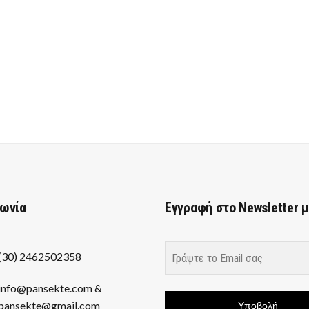
νωνία
Εγγραφή στο Newsletter 
(30) 2462502358
info@pansekte.com &
pansekte@gmail.com
Υποβολή