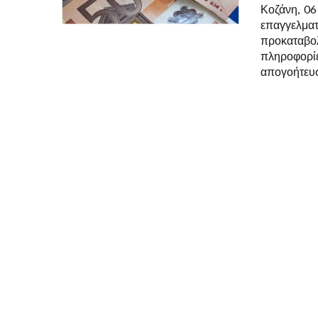
Κοζάνη, 06
επαγγελματ
προκαταβολ
πληροφορίε
απογοήτευσ