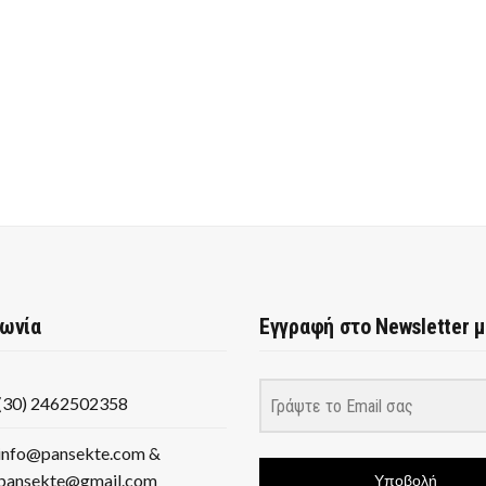
νωνία
Εγγραφή στο Newsletter 
(30) 2462502358
info@pansekte.com &
pansekte@gmail.com
Υποβολή