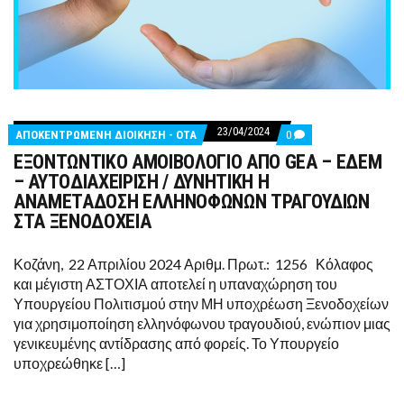
23/04/2024
COMMENTS
ΑΠΟΚΕΝΤΡΩΜΕΝΗ ΔΙΟΙΚΗΣΗ - ΟΤΑ
0
ON
ΕΞΟΝΤΩΝΤΙΚΟ ΑΜΟΙΒΟΛΟΓΙΟ ΑΠΟ GEA – ΕΔΕΜ
ΕΞΟΝΤΩΝΤΙΚΟ
ΑΜΟΙΒΟΛΟΓΙΟ
– ΑΥΤΟΔΙΑΧΕΙΡΙΣΗ / ΔΥΝΗΤΙΚΗ Η
ΑΠΟ
ΑΝΑΜΕΤΑΔΟΣΗ ΕΛΛΗΝΟΦΩΝΩΝ ΤΡΑΓΟΥΔΙΩΝ
GEA
–
ΣΤΑ ΞΕΝΟΔΟΧΕΙΑ
ΕΔΕΜ
–
ΑΥΤΟΔΙΑΧΕΙΡΙΣΗ
Κοζάνη, 22 Απριλίου 2024 Αριθμ. Πρωτ.: 1256 Κόλαφος
/
και μέγιστη ΑΣΤΟΧΙΑ αποτελεί η υπαναχώρηση του
ΔΥΝΗΤΙΚΗ
Η
Υπουργείου Πολιτισμού στην ΜΗ υποχρέωση Ξενοδοχείων
ΑΝΑΜΕΤΑΔΟΣΗ
για χρησιμοποίηση ελληνόφωνου τραγουδιού, ενώπιον μιας
ΕΛΛΗΝΟΦΩΝΩΝ
ΤΡΑΓΟΥΔΙΩΝ
γενικευμένης αντίδρασης από φορείς. Το Υπουργείο
ΣΤΑ
υποχρεώθηκε […]
ΞΕΝΟΔΟΧΕΙΑ