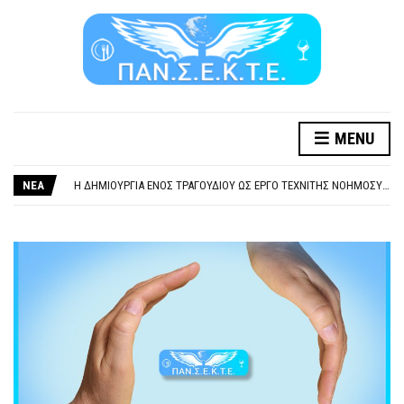
MENU
ΞΕΧΕΙΛΙΖΕΙ Η ΟΡΓΗ ΚΑΙ Η ΑΓΑΝΑΚΤΗΣΗ ΑΠΟ ΧΙΛΙΑΔΕΣ ΣΥΝΑΔΕΛΦΟΥΣ
ΣΟΒΑΡΌΤΑΤΗ Η ΠΑΡΆΒΑΣΗ ΧΡΉΣΗ ΜΟΥΣΙΚΉΣ ΧΩΡΊΣ ΤΟ ΑΠΟΔΕΙΚΤΙΚΌ ΥΠΟΒΟΛΉΣ ΓΝΩΣΤΟΠΟΊΗΣΗΣ
ΝΕΑ
Η ΔΗΜΙΟΥΡΓΙΑ ΕΝΟΣ ΤΡΑΓΟΥΔΙΟΥ ΩΣ ΕΡΓΟ ΤΕΧΝΙΤΗΣ ΝΟΗΜΟΣΥΝΗΣ ΚΑΤΑ 100/100 ΔΕΝ ΥΠΟΚΕΙΤΑΙ ΣΕ ΠΝΕΥΜΑΤΙΚΑ/ΣΥΓΓΕΝΙΚΑ ΔΙΚΑΙΩΜΑΤΑ. ΠΑΡΑΠΛΑΝΗΤΙΚΕΣ ΚΑΙ ΨΕΥΔΕΙΣ ΟΙ ΤΟΠΟΘΕΤΗΣΕΙΣ ΤΟΥ GEA.
ΚΑΤΑΣΧΕΣΗ ΜΙΣΘΟΥ ΚΑΙ ΣΥΝΤΑΞΗΣ ΓΙΑ ΧΡΕΗ ΠΡΟΣ ΔΗΜΟΣΙΟ – ΙΔΙΩΤΕΣ
ΥΠΟΧΡΕΩΤΙΚΗ ΕΚΠΑΙΔΕΥΣΗ ΚΑΙ ΚΑΤΑΡΤΙΣΗ ΠΡΟΣΩΠΙΚΟΥ ΕΠΙΣΙΤΙΣΜΟΥ
ΞΕΧΕΙΛΙΖΕΙ Η ΟΡΓΗ ΚΑΙ Η ΑΓΑΝΑΚΤΗΣΗ ΑΠΟ ΧΙΛΙΑΔΕΣ ΣΥΝΑΔΕΛΦΟΥΣ
ΣΟΒΑΡΌΤΑΤΗ Η ΠΑΡΆΒΑΣΗ ΧΡΉΣΗ ΜΟΥΣΙΚΉΣ ΧΩΡΊΣ ΤΟ ΑΠΟΔΕΙΚΤΙΚΌ ΥΠΟΒΟΛΉΣ ΓΝΩΣΤΟΠΟΊΗΣΗΣ