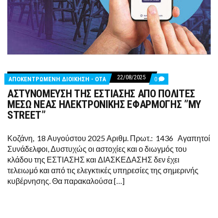
22/08/2025
COMMENTS
ΑΠΟΚΕΝΤΡΩΜΕΝΗ ΔΙΟΙΚΗΣΗ - ΟΤΑ
0
ON
ΑΣΤΥΝΟΜΕΥΣΗ ΤΗΣ ΕΣΤΙΑΣΗΣ ΑΠΟ ΠΟΛΙΤΕΣ
ΑΣΤΥΝΟΜΕΥΣΗ
ΤΗΣ
ΜΕΣΩ ΝΕΑΣ ΗΛΕΚΤΡΟΝΙΚΗΣ ΕΦΑΡΜΟΓΗΣ ”MY
ΕΣΤΙΑΣΗΣ
STREET”
ΑΠΟ
ΠΟΛΙΤΕΣ
ΜΕΣΩ
Κοζάνη, 18 Αυγούστου 2025 Αριθμ. Πρωτ.: 1436 Αγαπητοί
ΝΕΑΣ
ΗΛΕΚΤΡΟΝΙΚΗΣ
Συνάδελφοι, Δυστυχώς οι αστοχίες και ο διωγμός του
ΕΦΑΡΜΟΓΗΣ
κλάδου της ΕΣΤΙΑΣΗΣ και ΔΙΑΣΚΕΔΑΣΗΣ δεν έχει
”MY
STREET”
τελειωμό και από τις ελεγκτικές υπηρεσίες της σημερινής
κυβέρνησης. Θα παρακαλούσα […]