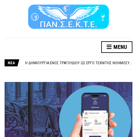
MENU
ΞΕΧΕΙΛΙΖΕΙ Η ΟΡΓΗ ΚΑΙ Η ΑΓΑΝΑΚΤΗΣΗ ΑΠΟ ΧΙΛΙΑΔΕΣ ΣΥΝΑΔΕΛΦΟΥΣ
ΣΟΒΑΡΌΤΑΤΗ Η ΠΑΡΆΒΑΣΗ ΧΡΉΣΗ ΜΟΥΣΙΚΉΣ ΧΩΡΊΣ ΤΟ ΑΠΟΔΕΙΚΤΙΚΌ ΥΠΟΒΟΛΉΣ ΓΝΩΣΤΟΠΟΊΗΣΗΣ
ΝΕΑ
Η ΔΗΜΙΟΥΡΓΙΑ ΕΝΟΣ ΤΡΑΓΟΥΔΙΟΥ ΩΣ ΕΡΓΟ ΤΕΧΝΙΤΗΣ ΝΟΗΜΟΣΥΝΗΣ ΚΑΤΑ 100/100 ΔΕΝ ΥΠΟΚΕΙΤΑΙ ΣΕ ΠΝΕΥΜΑΤΙΚΑ/ΣΥΓΓΕΝΙΚΑ ΔΙΚΑΙΩΜΑΤΑ. ΠΑΡΑΠΛΑΝΗΤΙΚΕΣ ΚΑΙ ΨΕΥΔΕΙΣ ΟΙ ΤΟΠΟΘΕΤΗΣΕΙΣ ΤΟΥ GEA.
ΚΑΤΑΣΧΕΣΗ ΜΙΣΘΟΥ ΚΑΙ ΣΥΝΤΑΞΗΣ ΓΙΑ ΧΡΕΗ ΠΡΟΣ ΔΗΜΟΣΙΟ – ΙΔΙΩΤΕΣ
ΥΠΟΧΡΕΩΤΙΚΗ ΕΚΠΑΙΔΕΥΣΗ ΚΑΙ ΚΑΤΑΡΤΙΣΗ ΠΡΟΣΩΠΙΚΟΥ ΕΠΙΣΙΤΙΣΜΟΥ
ΞΕΧΕΙΛΙΖΕΙ Η ΟΡΓΗ ΚΑΙ Η ΑΓΑΝΑΚΤΗΣΗ ΑΠΟ ΧΙΛΙΑΔΕΣ ΣΥΝΑΔΕΛΦΟΥΣ
ΣΟΒΑΡΌΤΑΤΗ Η ΠΑΡΆΒΑΣΗ ΧΡΉΣΗ ΜΟΥΣΙΚΉΣ ΧΩΡΊΣ ΤΟ ΑΠΟΔΕΙΚΤΙΚΌ ΥΠΟΒΟΛΉΣ ΓΝΩΣΤΟΠΟΊΗΣΗΣ