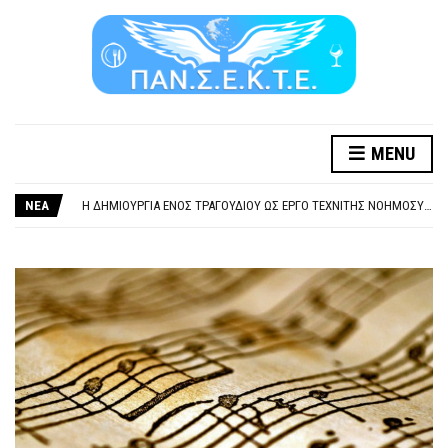
MENU
ΞΕΧΕΙΛΙΖΕΙ Η ΟΡΓΗ ΚΑΙ Η ΑΓΑΝΑΚΤΗΣΗ ΑΠΟ ΧΙΛΙΑΔΕΣ ΣΥΝΑΔΕΛΦΟΥΣ
ΣΟΒΑΡΌΤΑΤΗ Η ΠΑΡΆΒΑΣΗ ΧΡΉΣΗ ΜΟΥΣΙΚΉΣ ΧΩΡΊΣ ΤΟ ΑΠΟΔΕΙΚΤΙΚΌ ΥΠΟΒΟΛΉΣ ΓΝΩΣΤΟΠΟΊΗΣΗΣ
ΝΕΑ
Η ΔΗΜΙΟΥΡΓΙΑ ΕΝΟΣ ΤΡΑΓΟΥΔΙΟΥ ΩΣ ΕΡΓΟ ΤΕΧΝΙΤΗΣ ΝΟΗΜΟΣΥΝΗΣ ΚΑΤΑ 100/100 ΔΕΝ ΥΠΟΚΕΙΤΑΙ ΣΕ ΠΝΕΥΜΑΤΙΚΑ/ΣΥΓΓΕΝΙΚΑ ΔΙΚΑΙΩΜΑΤΑ. ΠΑΡΑΠΛΑΝΗΤΙΚΕΣ ΚΑΙ ΨΕΥΔΕΙΣ ΟΙ ΤΟΠΟΘΕΤΗΣΕΙΣ ΤΟΥ GEA.
ΚΑΤΑΣΧΕΣΗ ΜΙΣΘΟΥ ΚΑΙ ΣΥΝΤΑΞΗΣ ΓΙΑ ΧΡΕΗ ΠΡΟΣ ΔΗΜΟΣΙΟ – ΙΔΙΩΤΕΣ
ΥΠΟΧΡΕΩΤΙΚΗ ΕΚΠΑΙΔΕΥΣΗ ΚΑΙ ΚΑΤΑΡΤΙΣΗ ΠΡΟΣΩΠΙΚΟΥ ΕΠΙΣΙΤΙΣΜΟΥ
ΞΕΧΕΙΛΙΖΕΙ Η ΟΡΓΗ ΚΑΙ Η ΑΓΑΝΑΚΤΗΣΗ ΑΠΟ ΧΙΛΙΑΔΕΣ ΣΥΝΑΔΕΛΦΟΥΣ
ΣΟΒΑΡΌΤΑΤΗ Η ΠΑΡΆΒΑΣΗ ΧΡΉΣΗ ΜΟΥΣΙΚΉΣ ΧΩΡΊΣ ΤΟ ΑΠΟΔΕΙΚΤΙΚΌ ΥΠΟΒΟΛΉΣ ΓΝΩΣΤΟΠΟΊΗΣΗΣ