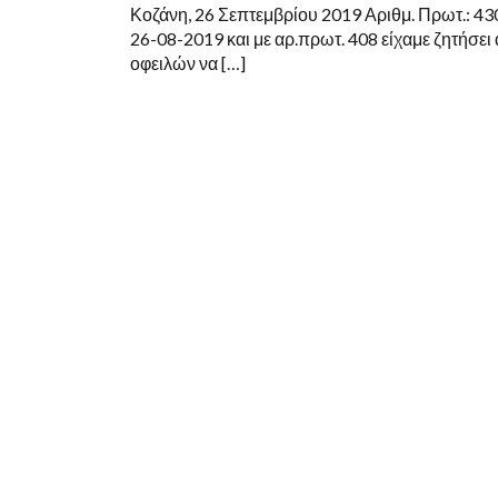
ΑΠΟ
Κοζάνη, 26 Σεπτεμβρίου 2019 Αριθμ. Πρωτ.: 43
12
26-08-2019 και με αρ.πρωτ. 408 είχαμε ζητήσει
ΣΕ
24
οφειλών να […]
ΔΟΣΕΙΣ.
ΕΧΕΙ
ΕΓΚΡΙΘΕΙ
ΑΠΟ
ΤΟ
ΥΠΟΥΡΓΕΙΟ
ΟΙΚΟΝΟΜIΚΩΝ
ΚΑΙ
ΣΥΖΗΤΕΙΤΑΙ
ΜΕ
ΤΑ
ΤΕΧΝΙΚΑ
ΚΛΙΜΑΚΙΑ
ΤΗΣ
Ε.Ε.