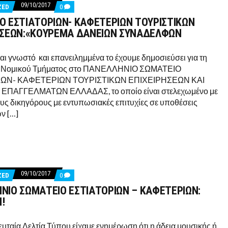
09/10/2017
COMMENTS
ZED
0
ON
Ο ΕΣΤΙΑΤΟΡΙΩΝ- ΚΑΦΕΤΕΡΙΩΝ ΤΟΥΡΙΣΤΙΚΩΝ
ΣΩΜΑΤΕΙΟ
ΕΣΤΙΑΤΟΡΙΩΝ-
ΗΣΕΩΝ:«ΚΟΥΡΕΜΑ ΔΑΝΕΙΩΝ ΣΥΝΑΔΕΛΦΩΝ
ΚΑΦΕΤΕΡΙΩΝ
ΤΟΥΡΙΣΤΙΚΩΝ
ΕΠΙΧΕΙΡΗΣΕΩΝ:«ΚΟΥΡΕΜΑ
ναι γνωστό και επανειλημμένα το έχουμε δημοσιεύσει για τη
ΔΑΝΕΙΩΝ
α Νομικού Τμήματος στο ΠΑΝΕΛΛΗΝΙΟ ΣΩΜΑΤΕΙΟ
ΣΥΝΑΔΕΛΦΩΝ
ΙΩΝ- ΚΑΦΕΤΕΡΙΩΝ ΤΟΥΡΙΣΤΙΚΩΝ ΕΠΙΧΕΙΡΗΣΕΩΝ ΚΑΙ
ΠΑΓΓΕΛΜΑΤΩΝ ΕΛΛΑΔΑΣ, το οποίο είναι στελεχωμένο με
ους δικηγόρους με εντυπωσιακές επιτυχίες σε υποθέσεις
ν […]
09/10/2017
COMMENTS
ZED
0
ON
ΝΙΟ ΣΩΜΑΤΕΙΟ ΕΣΤΙΑΤΟΡΙΩΝ – ΚΑΦΕΤΕΡΙΩΝ:
ΠΑΝΕΛΛΗΝΙΟ
ΣΩΜΑΤΕΙΟ
!
ΕΣΤΙΑΤΟΡΙΩΝ
–
ΚΑΦΕΤΕΡΙΩΝ:
ευταία Δελτία Τύπου είχαμε ενημέρωση ότι η άδεια μουσικής ή