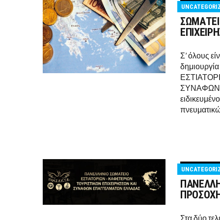
UNCATEGORI
ΣΩΜΑΤΕΙ
ΕΠΙΧΕΙΡ
Σ’ όλους εί
δημιουργί
ΕΣΤΙΑΤΟΡ
ΣΥΝΑΦΩΝ Ε
ειδικευμέν
πνευματικώ
UNCATEGORI
ΠΑΝΕΛΛΗ
ΠΡΟΣΟΧΗ
Στα δύο τελ