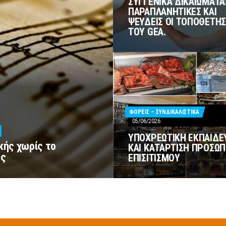
ΣΥΓΓΕΝΙΚΑ ΔΙΚΑΙΩΜΑΤΑ
ΠΑΡΑΠΛΑΝΗΤΙΚΕΣ ΚΑΙ
ΨΕΥΔΕΙΣ ΟΙ ΤΟΠΟΘΕΤΗΣ
ΤΟΥ GEA.
ΦΟΡΕΙΣ – ΣΥΝΔΙΚΑΛΙΣΤΙΚΑ
05/06/2026
MMENTS
ΥΠΟΧΡΕΩΤΙΚΗ ΕΚΠΑΙΔΕ
κής χωρίς το
ΒΑΡΌΤΑΤΗ
ΚΑΙ ΚΑΤΑΡΤΙΣΗ ΠΡΟΣΩΠ
ης
ΕΠΙΣΙΤΙΣΜΟΥ
ΡΆΒΑΣΗ
ΉΣΗ
ΥΣΙΚΉΣ
ΡΊΣ
ΟΔΕΙΚΤΙΚΌ
ΟΒΟΛΉΣ
ΩΣΤΟΠΟΊΗΣΗΣ