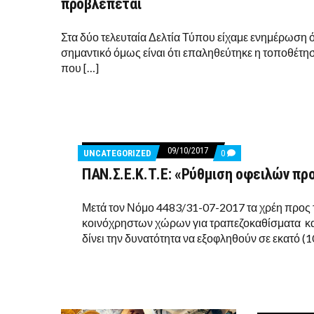
προβλέπεται
ΤΗΝ
ΠΑΝΣΕΚΤΕ
ΓΙΑ
Στα δύο τελευταία Δελτία Τύπου είχαμε ενημέρωση ό
ΤΗΝ
σημαντικό όμως είναι ότι επαληθεύτηκε η τοποθέ
ΚΑΤΆΡΓΗΣΗ
ΤΗΣ
που […]
ΆΔΕΙΑΣ
ΜΟΥΣΙΚΏΝ
ΟΡΓΆΝΩΝ.
ΤΙ
ΠΡΟΒΛΈΠΕΤΑΙ
09/10/2017
COMMENTS
UNCATEGORIZED
0
ON
ΠΑΝ.Σ.Ε.Κ.Τ.Ε: «Ρύθμιση οφειλών πρ
ΠΑΝ.Σ.Ε.Κ.Τ.Ε:
«ΡΎΘΜΙΣΗ
ΟΦΕΙΛΏΝ
ΠΡΟΣ
Μετά τον Νόμο 4483/31-07-2017 τα χρέη προς
ΤΟΝ
κοινόχρηστων χώρων για τραπεζοκαθίσματα και
ΔΉΜΟ»
δίνει την δυνατότητα να εξοφληθούν σε εκατό (1