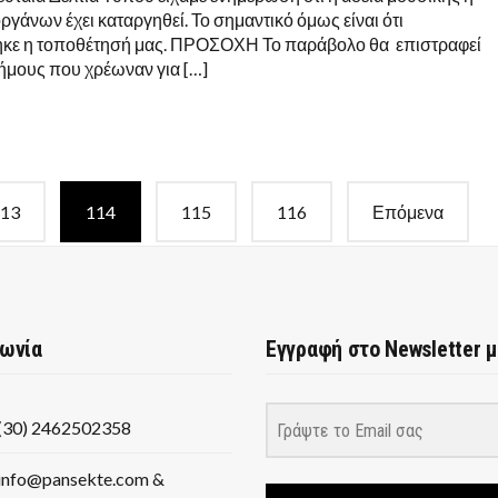
ΠΡΟΣΟΧΗ!
γάνων έχει καταργηθεί. Το σημαντικό όμως είναι ότι
κε η τοποθέτησή μας. ΠΡΟΣΟΧΗ Το παράβολο θα επιστραφεί
ήμους που χρέωναν για […]
13
114
115
116
Επόμενα
νωνία
Εγγραφή στο Newsletter 
(30) 2462502358
info@pansekte.com &