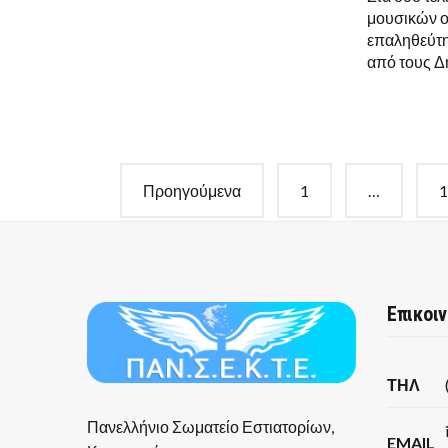
μουσικών ορ
επαληθεύτη
από τους Δ
Σελιδοποίηση
Προηγούμενα
1
…
1
άρθρων
Επικοι
ΤΗΛ
Πανελλήνιο Σωματείο Εστιατορίων,
EMAIL