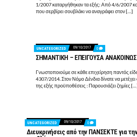
ΠΑΡΟΥΣΑ
1/2007 καταργήθηκαν τα εξής: Από 4/6/2007 κα
ΑΓΟΡΑΝΟΜΙΚΗ
που σερβίρει σουβλάκι να αναγράφει στον […]
ΔΙΑΤΑΞΗ
09/10/2017
COMMENTS
UNCATEGORIZED
0
ON
ΣΗΜΑΝΤΙΚΗ – ΕΠΕΙΓΟΥΣΑ ΑΝΑΚΟΙΝΩΣ
ΣΗΜΑΝΤΙΚΗ
–
ΕΠΕΙΓΟΥΣΑ
ΑΝΑΚΟΙΝΩΣΗ:
Γνωστοποιούμε σε κάθε επιχείρηση παντός είδ
ΝΟΜΟΣ
4307/2014. Στον Νόμο Δένδια δίνατε να μετέχε
ΔΕΝΔΙΑ
της εξής προϋποθέσεις : Παρουσιάζει ζημίες […
4307/2014
09/10/2017
COMMENTS
UNCATEGORIZED
0
ON
Διευκρινήσεις από την ΠΑΝΣΕΚΤΕ για τη
ΔΙΕΥΚΡΙΝΉΣΕΙΣ
ΑΠΌ