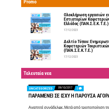
Promo
Ολοκλήρωση εργασιών ε
Εστιατορίων Καφετεριώ
Ελλάδας (ΠΑΝ.Σ.Ε.Κ.Τ.Ε.)
17/12/2023
Δελτίο Τύπου: Ενημερωτ
Καφετεριών Τουριστικώ
(ΠΑΝ.Σ.Ε.Κ.Τ.Ε.)
17/12/2023
Τελευταία νεα
09/10/2017
COMMENTS
UNCATEGORIZED
0
ON
ΠΑΡΑΜΕΝΕΙ ΣΕ ΙΣΧΥ Η ΠΑΡΟΥΣΑ ΑΓΟ
ΠΑΡΑΜΕΝΕΙ
ΣΕ
ΙΣΧΥ
Η
Αγαπητέ συνάδελφε, Μετά από τροποποίηση της