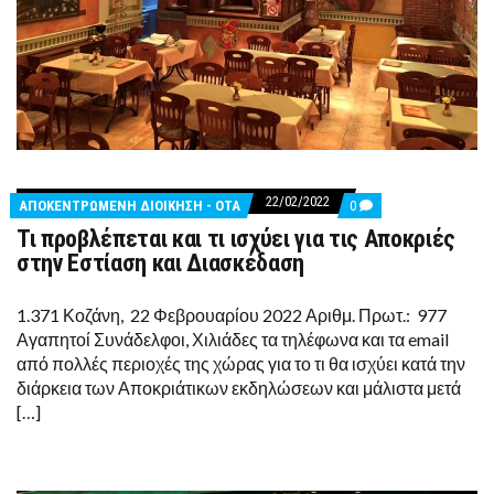
22/02/2022
COMMENTS
ΑΠΟΚΕΝΤΡΩΜΕΝΗ ΔΙΟΙΚΗΣΗ - ΟΤΑ
0
ON
Τι προβλέπεται και τι ισχύει για τις Αποκριές
ΤΙ
ΠΡΟΒΛΈΠΕΤΑΙ
στην Εστίαση και Διασκέδαση
ΚΑΙ
ΤΙ
ΙΣΧΎΕΙ
1.371 Κοζάνη, 22 Φεβρουαρίου 2022 Αριθμ. Πρωτ.: 977
ΓΙΑ
Αγαπητοί Συνάδελφοι, Χιλιάδες τα τηλέφωνα και τα email
ΤΙΣ
ΑΠΟΚΡΙΈΣ
από πολλές περιοχές της χώρας για το τι θα ισχύει κατά την
ΣΤΗΝ
διάρκεια των Αποκριάτικων εκδηλώσεων και μάλιστα μετά
ΕΣΤΊΑΣΗ
ΚΑΙ
[…]
ΔΙΑΣΚΈΔΑΣΗ