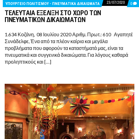
23/07/2020
CO
ΥΠΟΥΡΓΕΙΟ ΠΟΛΙΤΙΣΜΟΥ - ΠΝΕΥΜΑΤΙΚΑ ΔΙΚΑΙΩΜΑΤΑ
0
ON
ΤΕΛΕΥΤΑΙΑ ΕΞΕΛΙΞΗ ΣΤΟ ΧΩΡΟ ΤΩΝ
ΤΕΛ
ΕΞΕ
ΠΝΕΥΜΑΤΙΚΩΝ ΔΙΚΑΙΩΜΑΤΩΝ
ΣΤ
ΧΩ
ΤΩ
1.634 Κοζάνη, 08 Ιουλίου 2020 Αριθμ. Πρωτ.: 610 Αγαπητέ
ΠΝ
Συνάδελφε, Ένα από τα πλέον καίρια και μεγάλα
ΔΙ
προβλήματα που αφορούν τα καταστήματά μας, είναι τα
πνευματικά και συγγενικά δικαιώματα. Για λόγους καθαρά
προληπτικούς και […]