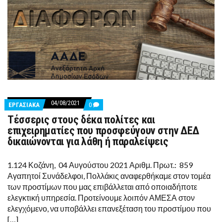
04/08/2021
COMMENTS
ΕΡΓΑΣΙΑΚΑ
0
ON
Τέσσερις στους δέκα πολίτες και
ΤΈΣΣΕΡΙΣ
ΣΤΟΥΣ
επιχειρηματίες που προσφεύγουν στην ΔΕΔ
ΔΈΚΑ
δικαιώνονται για λάθη ή παραλείψεις
ΠΟΛΊΤΕΣ
ΚΑΙ
ΕΠΙΧΕΙΡΗΜΑΤΊΕΣ
1.124 Κοζάνη, 04 Αυγούστου 2021 Αριθμ. Πρωτ.: 859
ΠΟΥ
ΠΡΟΣΦΕΎΓΟΥΝ
Αγαπητοί Συνάδελφοι, Πολλάκις αναφερθήκαμε στον τομέα
ΣΤΗΝ
των προστίμων που μας επιβάλλεται από οποιαδήποτε
ΔΕΔ
ΔΙΚΑΙΏΝΟΝΤΑΙ
ελεγκτική υπηρεσία. Προτείνουμε λοιπόν ΑΜΕΣΑ στον
ΓΙΑ
ελεγχόμενο, να υποβάλλει επανεξέταση του προστίμου που
ΛΆΘΗ
Ή Π
[…]