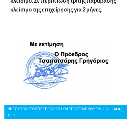
κλείσιμο. Σε περίπτωση τρίτης παράβασης
κλείσιμο της επιχείρησης για 2 μήνες.
ΝΕΕΣ ΥΠΟΧΡΕΩΣΕΙΣ ΕΡΓΟΔΟΤΗ ΚΑΙ ΕΡΓΑΖΟΜΕΝΟΥ ΓΙΑ SELF - RAPID
TEST