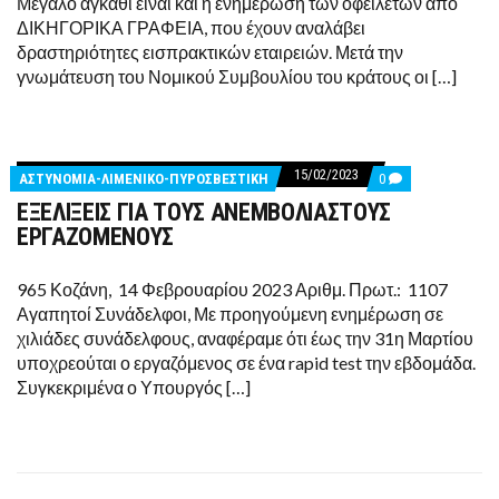
Μεγάλο αγκάθι είναι και η ενημέρωση των οφειλετών από
ΔΙΚΗΓΟΡΙΚΑ ΓΡΑΦΕΙΑ, που έχουν αναλάβει
δραστηριότητες εισπρακτικών εταιρειών. Μετά την
γνωμάτευση του Νομικού Συμβουλίου του κράτους οι […]
15/02/2023
COMMENTS
ΑΣΤΥΝΟΜΙΑ-ΛΙΜΕΝΙΚΟ-ΠΥΡΟΣΒΕΣΤΙΚΗ
0
ON
ΕΞΕΛΙΞΕΙΣ ΓΙΑ ΤΟΥΣ ΑΝΕΜΒΟΛΙΑΣΤΟΥΣ
ΕΞΕΛΙΞΕΙΣ
ΓΙΑ
ΕΡΓΑΖΟΜΕΝΟΥΣ
ΤΟΥΣ
ΑΝΕΜΒΟΛΙΑΣΤΟΥΣ
ΕΡΓΑΖΟΜΕΝΟΥΣ
965 Κοζάνη, 14 Φεβρουαρίου 2023 Αριθμ. Πρωτ.: 1107
Αγαπητοί Συνάδελφοι, Με προηγούμενη ενημέρωση σε
χιλιάδες συνάδελφους, αναφέραμε ότι έως την 31η Μαρτίου
υποχρεούται ο εργαζόμενος σε ένα rapid test την εβδομάδα.
Συγκεκριμένα ο Υπουργός […]