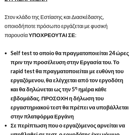
Στον κλάδο της Εστίασης και Διασκέδασης,
οποιοδήποτε πρόσωπο εργάζεται με φυσική
παρουσία
ΥΠΟΧΡΕΟΥΤΑΙ ΣΕ
:
Self
test
το οποίο θα πραγματοποιείται 24 ώρες
πριν την προσέλευση στην Εργασία του. Το
rapid
test
θα πραγματοποιείται με ευθύνη του
εργαζόμενου, θα ελέγχεται από τον εργοδότη
η
και θα δηλώνεται ως την 5
ημέρα κάθε
εβδομάδας. ΠΡΟΣΟΧΗ η δήλωση του
εργαστηριακού τεστ θα πρέπει να υποβάλλεται
στην πλατφόρμα Εργάνη
Σε περίπτωση που ο εργαζόμενος αρνείται να
υποβληθεί σε τεστ, ο εργοδότης έχει νόμιμο