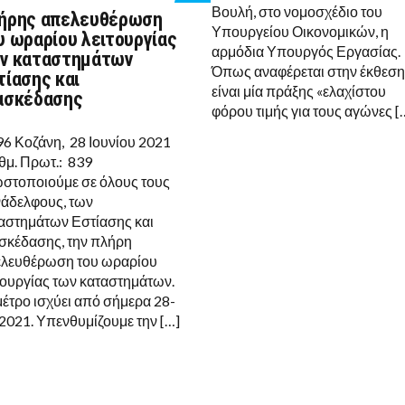
ON
Βουλή, στο νομοσχέδιο του
ήρης απελευθέρωση
ΠΛΉΡΗΣ
Υπουργείου Οικονομικών, η
ΑΠΕΛΕΥΘΈΡΩΣΗ
υ ωραρίου λειτουργίας
ΤΟΥ
αρμόδια Υπουργός Εργασίας.
ν καταστημάτων
ΩΡΑΡΊΟΥ
Όπως αναφέρεται στην έκθεση
ΛΕΙΤΟΥΡΓΊΑΣ
τίασης και
ΤΩΝ
είναι μία πράξης «ελαχίστου
ασκέδασης
ΚΑΤΑΣΤΗΜΆΤΩΝ
φόρου τιμής για τους αγώνες [
ΕΣΤΊΑΣΗΣ
ΚΑΙ
96 Κοζάνη, 28 Ιουνίου 2021
ΔΙΑΣΚΈΔΑΣΗΣ
θμ. Πρωτ.: 839
στοποιούμε σε όλους τους
άδελφους, των
αστημάτων Εστίασης και
σκέδασης, την πλήρη
λευθέρωση του ωραρίου
τουργίας των καταστημάτων.
μέτρο ισχύει από σήμερα 28-
2021. Υπενθυμίζουμε την […]