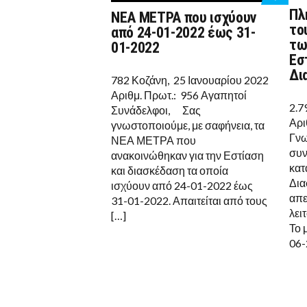
ON
Πλ
ΝΕΑ ΜΕΤΡΑ που ισχύουν
ΝΕΑ
το
ΜΕΤΡΑ
από 24-01-2022 έως 31-
ΠΟΥ
τω
01-2022
ΙΣΧΎΟΥΝ
Εσ
ΑΠΌ
24-
Δι
782 Κοζάνη, 25 Ιανουαρίου 2022
01-
2022
Αριθμ. Πρωτ.: 956 Αγαπητοί
ΈΩΣ
2.7
Συνάδελφοι, Σας
31-
01-
Αρι
γνωστοποιούμε, με σαφήνεια, τα
2022
Γνω
ΝΕΑ ΜΕΤΡΑ που
συν
ανακοινώθηκαν για την Εστίαση
κατ
και διασκέδαση τα οποία
Δια
ισχύουν από 24-01-2022 έως
απε
31-01-2022. Απαιτείται από τους
λει
[…]
Το 
06-