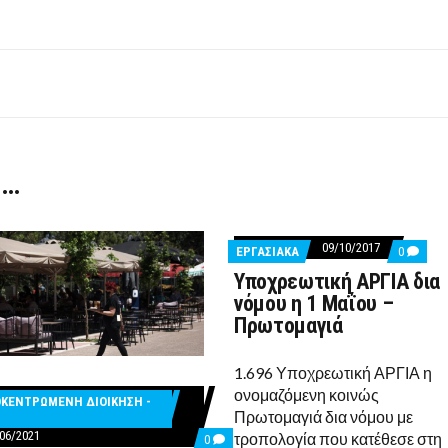
 …
09/10/2017
COMME
ΕΡΓΑΣΙΑΚΑ
0
ON
Υποχρεωτική ΑΡΓΙΑ δια
ΥΠΟΧΡΕ
ΑΡΓΙΑ
νόμου η 1 Μαΐου –
ΔΙΑ
Πρωτομαγιά
ΝΌΜΟΥ
Η
1
1.696 Υποχρεωτική ΑΡΓΙΑ η
ΜΑΪ́ΟΥ
–
ονομαζόμενη κοινώς
ΠΡΩΤΟ
ΚΕΝΤΡΩΜΕΝΗ ΔΙΟΙΚΗΣΗ -
Πρωτομαγιά δια νόμου με
06/2021
τροπολογία που κατέθεσε στη
COMMENTS
0
TS