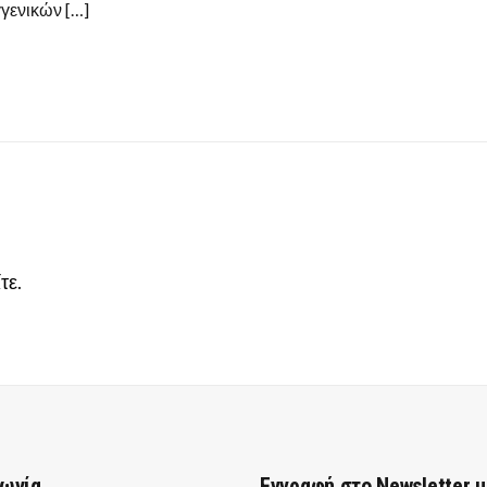
γενικών […]
τε
.
νωνία
Εγγραφή στο Newsletter 