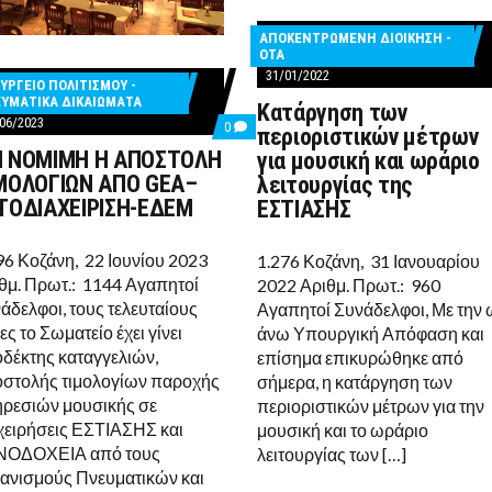
ΑΠΟΚΕΝΤΡΩΜΕΝΗ ΔΙΟΙΚΗΣΗ -
ΟΤΑ
TS
31/01/2022
ΥΡΓΕΙΟ ΠΟΛΙΤΙΣΜΟΥ -
ΥΜΑΤΙΚΑ ΔΙΚΑΙΩΜΑΤΑ
Kατάργηση των
06/2023
COMMENTS
0
περιοριστικών μέτρων
ON
 ΝΟΜΙΜΗ Η ΑΠΟΣΤΟΛΗ
για μουσική και ωράριο
ΖΌΜΕΝΑ
ΜΗ
ΤΙΚΆ
ΝΟΜΙΜΗ
ΜΟΛΟΓΙΩΝ ΑΠΟ GEA–
λειτουργίας της
Η
ΤΟΔΙΑΧΕΙΡΙΣΗ-ΕΔΕΜ
ΕΣΤΙΑΣΗΣ
ΤΑ
ΑΠΟΣΤΟΛΗ
ΤΙΜΟΛΟΓΙΩΝ
ΑΠΟ
Y
96 Κοζάνη, 22 Ιουνίου 2023
GEA–
1.276 Κοζάνη, 31 Ιανουαρίου
ΑΥΤΟΔΙΑΧΕΙΡΙΣΗ-
θμ. Πρωτ.: 1144 Αγαπητοί
2022 Αριθμ. Πρωτ.: 960
ΕΔΕΜ
άδελφοι, τους τελευταίους
Αγαπητοί Συνάδελφοι, Με την 
ες το Σωματείο έχει γίνει
άνω Υπουργική Απόφαση και
δέκτης καταγγελιών,
επίσημα επικυρώθηκε από
στολής τιμολογίων παροχής
σήμερα, η κατάργηση των
ρεσιών μουσικής σε
περιοριστικών μέτρων για την
χειρήσεις ΕΣΤΙΑΣΗΣ και
μουσική και το ωράριο
ΝΟΔΟΧΕΙΑ από τους
λειτουργίας των […]
ανισμούς Πνευματικών και