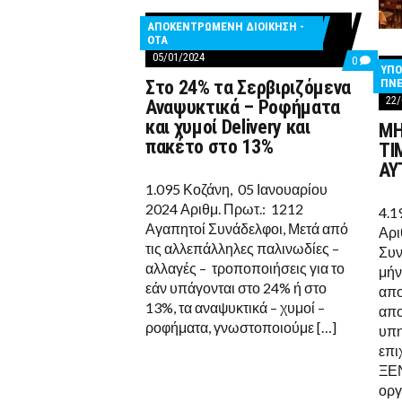
ΑΠΟΚΕΝΤΡΩΜΕΝΗ ΔΙΟΙΚΗΣΗ -
ΟΤΑ
05/01/2024
COMMEN
0
ΥΠΟ
ON
ΠΝΕ
Στο 24% τα Σερβιριζόμενα
ΣΤΟ
22/
24%
Αναψυκτικά – Ροφήματα
ΤΑ
και χυμοί Delivery και
ΜΗ
ΣΕΡΒΙΡΙ
ΑΝΑΨΥΚ
πακέτο στο 13%
ΤΙ
–
ΑΥ
ΡΟΦΉΜΑ
ΚΑΙ
1.095 Κοζάνη, 05 Ιανουαρίου
ΧΥΜΟΊ
2024 Αριθμ. Πρωτ.: 1212
DELIVER
4.1
ΚΑΙ
Αγαπητοί Συνάδελφοι, Μετά από
Αρι
ΠΑΚΈΤΟ
τις αλλεπάλληλες παλινωδίες –
ΣΤΟ
Συν
13%
αλλαγές – τροποποιήσεις για το
μήν
εάν υπάγονται στο 24% ή στο
απο
13%, τα αναψυκτικά – χυμοί –
απο
ροφήματα, γνωστοποιούμε […]
υπη
επι
ΞΕ
οργ