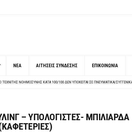
ΝΕΑ
ΑΙΤΗΣΕΙΣ ΣΥΝΔΕΣΗΣ
ΕΠΙΚΟΙΝΩΝΙΑ
ΠΟ ΧΙΛΙΑΔΕΣ ΣΥΝΑΔΕΛΦΟΥΣ
ΚΉΣ ΧΩΡΊΣ ΤΟ ΑΠΟΔΕΙΚΤΙΚΌ ΥΠΟΒΟΛΉΣ ΓΝΩΣΤΟΠΟΊΗΣΗΣ
ΡΕΗ ΠΡΟΣ ΔΗΜΟΣΙΟ – ΙΔΙΩΤΕΣ
Η ΠΡΟΣΩΠΙΚΟΥ ΕΠΙΣΙΤΙΣΜΟΥ
ΠΟ ΧΙΛΙΑΔΕΣ ΣΥΝΑΔΕΛΦΟΥΣ
ΚΉΣ ΧΩΡΊΣ ΤΟ ΑΠΟΔΕΙΚΤΙΚΌ ΥΠΟΒΟΛΉΣ ΓΝΩΣΤΟΠΟΊΗΣΗΣ
ΥΛΙΝΓ – ΥΠΟΛΟΓΙΣΤΕΣ- ΜΠΙΛΙΑΡΔΑ
.(ΚΑΦΕΤΕΡΙΕΣ)