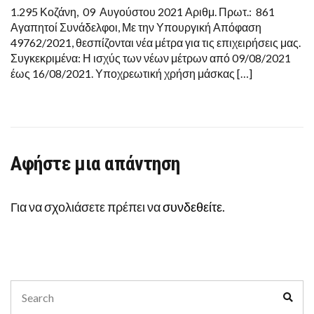
ΕΣΤΊΑΣΗ
1.295 Κοζάνη, 09 Αυγούστου 2021 Αριθμ. Πρωτ.: 861
ΑΠΌ
Αγαπητοί Συνάδελφοι, Με την Υπουργική Απόφαση
09
ΑΥΓΟΎΣΤΟΥ
49762/2021, θεσπίζονται νέα μέτρα για τις επιχειρήσεις μας.
ΈΩΣ
Συγκεκριμένα: Η ισχύς των νέων μέτρων από 09/08/2021
16
ΑΥΓΟΎΣΤΟΥ
έως 16/08/2021. Υποχρεωτική χρήση μάσκας […]
Αφήστε μια απάντηση
Για να σχολιάσετε πρέπει να
συνδεθείτε
.
Search
Sear
for: