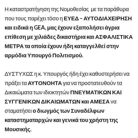
Η καταστρατήγηση της Νομοθεσίας με τα παράθυρα
που τους παρέχει τόσο η
ΕΥΕΔ – ΑΥΤΟΔΙΑΧΕΙΡΗΣΗ
και ειδικά η
GEA
, μας έχουν εξαπολήσει άγρια
επίθεση με χιλιάδες δικαστήρια και ΑΣΦΑΛΙΣΤΙΚΑ
ΜΕΤΡΑ τα οποία έχουν ήδη καταγγελθεί στην
αρμόδια Υπουργό Πολιτισμού.
ΔΥΣΤΥΧΩΣ η κ. Υπουργός ήδη έχει καθυστερήσει να
πράξει τα
ΑΥΤΟΝΟΗΤΑ
για να προστατευθούν τα
Δικαιώματα των ιδιοκτητών
ΠΝΕΥΜΑΤΙΚΩΝ ΚΑΙ
ΣΥΓΓΕΝΙΚΩΝ ΔΙΚΑΙΩΜΑΤΩΝ και ΑΜΕΣΑ
να
σταματήσει
ο διωγμός των Συναδέλφων
καταστηματαρχών και γενικά του χρήστη της
Μουσικής.