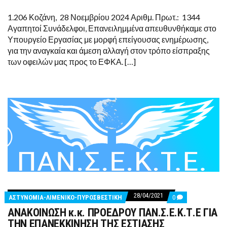
ΥΨΟΥΣ
1,68
1.206 Κοζάνη, 28 Νοεμβρίου 2024 Αριθμ. Πρωτ.: 1344
ΔΙΣ
ΕΥΡΩ
Αγαπητοί Συνάδελφοι, Επανειλημμένα απευθυνθήκαμε στο
ΣΕ
Υπουργείο Εργασίας με μορφή επείγουσας ενημέρωσης,
ΕΝΑ
ΕΤΟΣ
για την αναγκαία και άμεση αλλαγή στον τρόπο είσπραξης
-ΠΡΟΓΡΑΜΜΑΤΙΖΟΝΤΑΙ
των οφειλών μας προς το ΕΦΚΑ. […]
ΑΝΑΓΚΑΣΤΙΚΑ
ΜΕΤΡΑ
ΕΙΣΠΡΑΞΗΣ
28/04/2021
COMMENTS
ΑΣΤΥΝΟΜΙΑ-ΛΙΜΕΝΙΚΟ-ΠΥΡΟΣΒΕΣΤΙΚΗ
0
ON
ΑΝΑΚΟΙΝΩΣΗ κ.κ. ΠΡΟΕΔΡΟΥ ΠΑΝ.Σ.Ε.Κ.Τ.Ε ΓΙΑ
ΑΝΑΚΟΙΝΩΣΗ
Κ.Κ.
ΤΗΝ ΕΠΑΝΕΚΚΙΝΗΣΗ ΤΗΣ ΕΣΤΙΑΣΗΣ