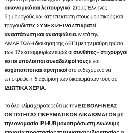
οικονομικό και λειτουργικό
. Στους Έλληνες
δημιουργούς και κατ’επέκταση στους μουσικούς και
τραγουδιστές
ΣΥΝΕΧΙΖΕΙ να επικρατεί
αναστάτωση και ανασφάλεια.
Μετά την
ΑΜΑΡΤΩΛΗ διοίκηση της ΑΕΠΙ με την μαύρη τρύπα
των 17 εκατομμυρίων ευρώ οι
συνθέτες – στιχουργοί
και οι υπόλοιποι συνάδελφοί τους
είναι
καχύποπτοι και αρνητικοί
στο ενδεχόμενο να
επιστρέψει η διαχείριση των δικαιωμάτων τους σε
ΙΔΙΩΤΙΚΑ ΧΕΡΙΑ
.
Το όλο κλίμα χειροτερεύει με την
ΕΙΣΒΟΛΗ
ΝΕΑΣ
ΟΝΤΟΤΗΤΑΣ ΠΝΕΥΜΑΤΙΚΩΝ ΔΙΚΑΙΩΜΑΤΩΝ
με
την ονομασία
IP
HUB
μονοπρόσωπη Ανώνυμη
εταιρεία προστασίας πνευματικής ιδιοκτησίας
, η