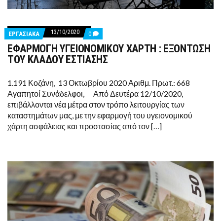
13/10/2020
COMMENTS
ΕΡΓΑΣΙΑΚΑ
0
ON
ΕΦΑΡΜΟΓΗ ΥΓΕΙΟΝΟΜΙΚΟΥ ΧΑΡΤΗ : ΕΞΟΝΤΩΣΗ
ΕΦΑΡΜΟΓΗ
ΥΓΕΙΟΝΟΜΙΚΟΥ
ΤΟΥ ΚΛΑΔΟΥ ΕΣΤΙΑΣΗΣ
ΧΑΡΤΗ
:
ΕΞΟΝΤΩΣΗ
1.191 Κοζάνη, 13 Οκτωβρίου 2020 Αριθμ. Πρωτ.: 668
ΤΟΥ
Αγαπητοί Συνάδελφοι, Από Δευτέρα 12/10/2020,
ΚΛΑΔΟΥ
ΕΣΤΙΑΣΗΣ
επιβάλλονται νέα μέτρα στον τρόπο λειτουργίας των
καταστημάτων μας, με την εφαρμογή του υγειονομικού
χάρτη ασφάλειας και προστασίας από τον […]