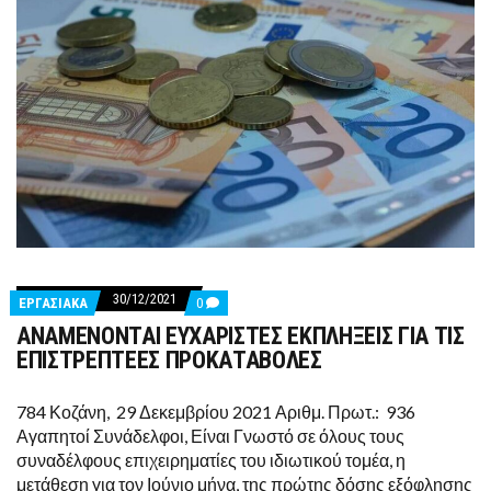
30/12/2021
COMMENTS
ΕΡΓΑΣΙΑΚΑ
0
ON
ΑΝΑΜΕΝΟΝΤΑΙ ΕΥΧΑΡΙΣΤΕΣ ΕΚΠΛΗΞΕΙΣ ΓΙΑ ΤΙΣ
ΑΝΑΜΕΝΟΝΤΑΙ
ΕΥΧΑΡΙΣΤΕΣ
ΕΠΙΣΤΡΕΠΤΕΕΣ ΠΡΟΚΑΤΑΒΟΛΕΣ
ΕΚΠΛΗΞΕΙΣ
ΓΙΑ
ΤΙΣ
784 Κοζάνη, 29 Δεκεμβρίου 2021 Αριθμ. Πρωτ.: 936
ΕΠΙΣΤΡΕΠΤΕΕΣ
Αγαπητοί Συνάδελφοι, Είναι Γνωστό σε όλους τους
ΠΡΟΚΑΤΑΒΟΛΕΣ
συναδέλφους επιχειρηματίες του ιδιωτικού τομέα, η
μετάθεση για τον Ιούνιο μήνα, της πρώτης δόσης εξόφλησης