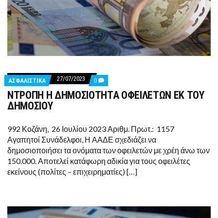
27/07/2023
COMMENTS
ΑΣΦΑΛΙΣΤΙΚΑ
0
ON
ΝΤΡΟΠΗ Η ΔΗΜΟΣΙΟΤΗΤΑ ΟΦΕΙΛΕΤΩΝ ΕΚ ΤΟΥ
ΝΤΡΟΠΗ
Η
ΔΗΜΟΣΙΟΥ
ΔΗΜΟΣΙΟΤΗΤΑ
ΟΦΕΙΛΕΤΩΝ
ΕΚ
992 Κοζάνη, 26 Ιουλίου 2023 Αριθμ. Πρωτ.: 1157
ΤΟΥ
Αγαπητοί Συνάδελφοι, Η ΑΑΔΕ σχεδιάζει να
ΔΗΜΟΣΙΟΥ
δημοσιοποιήσει τα ονόματα των οφειλετών με χρέη άνω των
150.000. Αποτελεί κατάφωρη αδικία για τους οφειλέτες
εκείνους (πολίτες – επιχειρηματίες) […]