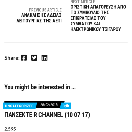
NEXT ARTICLE
ΟΡΙΣΤΙΚΗ ΑΠΑΓΟΡΕΥΣΗ ΑΠΟ
PREVIOUS ARTICLE
ΤΟ ΣΥΜΒΟΥΛΙΟ ΤΗΣ
ΑΝΑΚΛΗΣΗΣ ΑΔΕΙΑΣ
ΕΠΙΚΡΑΤΕΙΑΣ TOY
ΛΕΙΤΟΥΡΓΙΑΣ ΤΗΣ ΑΕΠΙ
ΣΥΜΒΑΤΟY ΚΑΙ
ΗΛΕΚΤΡΟΝΙΚΟY ΤΣΙΓΑΡΟY
Facebook
Twitter
LinkedIn
Share:
You might be interested in …
28/02/2018
COMMENTS
UNCATEGORIZED
0
ON
ΠΑΝΣΕΚΤΕ R CHANNEL (10 07 17)
ΠΑΝΣΕΚΤΕ
R
CHANNEL
(10
2.595