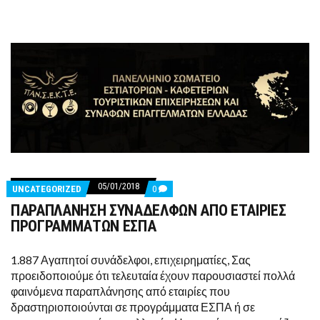
07
17)
05/01/2018
COMMENTS
UNCATEGORIZED
0
ON
ΠΑΡΑΠΛΑΝΗΣΗ ΣΥΝΑΔΕΛΦΩΝ ΑΠΟ ΕΤΑΙΡΙΕΣ
ΠΑΡΑΠΛΑΝΗΣΗ
ΣΥΝΑΔΕΛΦΩΝ
ΠΡΟΓΡΑΜΜΑΤΩΝ ΕΣΠΑ
ΑΠΟ
ΕΤΑΙΡΙΕΣ
ΠΡΟΓΡΑΜΜΑΤΩΝ
1.887 Αγαπητοί συνάδελφοι, επιχειρηματίες, Σας
ΕΣΠΑ
προειδοποιούμε ότι τελευταία έχουν παρουσιαστεί πολλά
φαινόμενα παραπλάνησης από εταιρίες που
δραστηριοποιούνται σε προγράμματα ΕΣΠΑ ή σε