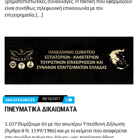
χρηματοπιστωτικές συναλλαγές. Η τακτική που εφαρμόζουν
είναι συνήθως τηλεφωνική επικοινωνία με τον
επιχειρηματία, […]
09/10/2017
COMMENTS
UNCATEGORIZED
0
ON
ΠΝΕΥΜΑΤΙΚΑ ΔΙΚΑΙΩΜΑΤΑ
ΠΝΕΥΜΑΤΙΚΑ
ΔΙΚΑΙΩΜΑΤΑ
1.107 Θυμίζουμε ότι με την ανωτέρω Υπεύθυνη Δήλωση
(Άρθρο 8 Ν. 1599/1986) και με το κείμενο που αναφέρεται
στο αρμόδιο τμήμα του Δήμου, μας παρέχεται άδεια