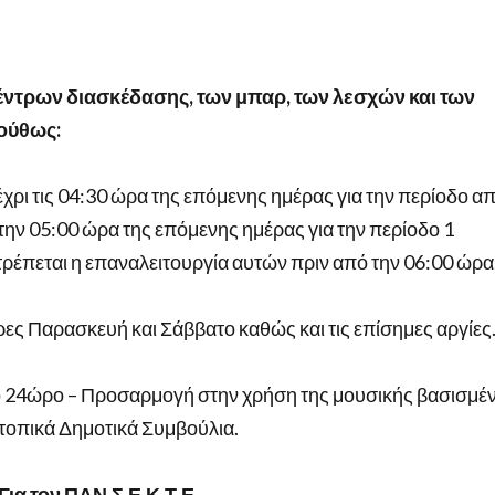
κέντρων διασκέδασης, των μπαρ, των λεσχών και των
ούθως:
χρι τις 04:30 ώρα της επόμενης ημέρας για την περίοδο α
την 05:00 ώρα της επόμενης ημέρας για την περίοδο 1
τρέπεται η επαναλειτουργία αυτών πριν από την 06:00 ώρα
ρες Παρασκευή και Σάββατο καθώς και τις επίσημες αργίες
ο 24ώρο – Προσαρμογή στην χρήση της μουσικής βασισμέ
τοπικά Δημοτικά Συμβούλια.
Για τον ΠΑΝ.Σ.Ε.Κ.Τ.Ε.