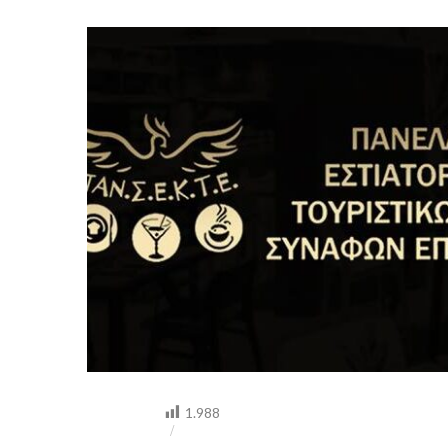
ΠΡΈΠΕΙ
ΝΑ
ΤΗΡΕΊ
Ο
ΚΆΘΕ
ΚΑΤΑΣΤΗΜΑΤΆΡΧΗΣ
ΚΑΤΆ
ΤΟΝ
ΈΛΕΓΧΟ
ΤΩΝ
ΕΛΚΤΙΚΏΝ
ΟΡΓΆΝΩΝ.
1.988