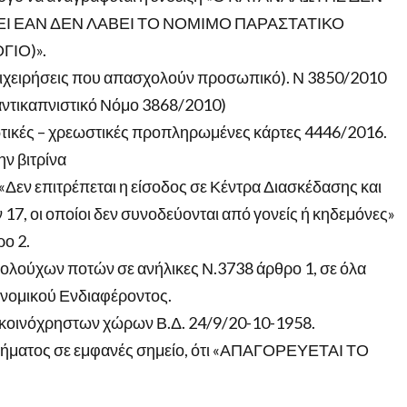
Ι ΕΑΝ ΔΕΝ ΛΑΒΕΙ ΤΟ ΝΟΜΙΜΟ ΠΑΡΑΣΤΑΤΙΚΟ
ΓΙΟ)».
 επιχειρήσεις που απασχολούν προσωπικό). Ν 3850/2010
 αντικαπνιστικό Νόμο 3868/2010)
τικές – χρεωστικές προπληρωμένες κάρτες 4446/2016.
ν βιτρίνα
«Δεν επιτρέπεται η είσοδος σε Κέντρα Διασκέδασης και
17, οι οποίοι δεν συνοδεύονται από γονείς ή κηδεμόνες»
ο 2.
λούχων ποτών σε ανήλικες Ν.3738 άρθρο 1, σε όλα
ονομικού Ενδιαφέροντος.
η κοινόχρηστων χώρων Β.Δ. 24/9/20-10-1958.
στήματος σε εμφανές σημείο, ότι «ΑΠΑΓΟΡΕΥΕΤΑΙ ΤΟ