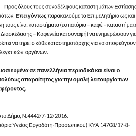
Προς όλους τους συναδέλφους καταστημάτων Εστίασης
μάτων.
Επειγόντως
παρακαλούμε τα Επιμελητήρια ως και
 τους είναι καταστήματα (εστιατόρια – καφέ – καταστήματ
ρο Διασκέδασης – Καφενεία και συναφή) να ενημερώσουν γι
έπει να τηρεί ο κάθε καταστηματάρχης για να αποφεύγουν
 ελεγκτικών οργάνων.
μοσιευμένα σε πανελλήνια περιοδικά και είναι ο
πολύτως απαραίτητος για την ομαλή λειτουργία των
αφέροντος.
.
το Δήμο, Ν.4442/7-12/2016.
λιάρια Υγείας Εργοδότη-Προσωπικού) ΚΥΑ 14708/17-8-