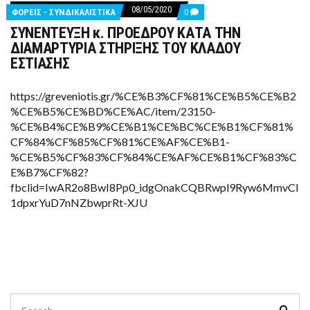
08/05/2020
COMMENTS
ΦΟΡΕΙΣ - ΣΥΝΔΙΚΑΛΙΣΤΙΚΑ
0
ON
ΣΥΝΕΝΤΕΥΞΗ κ. ΠΡΟΕΔΡΟΥ ΚΑΤΑ ΤΗΝ
ΣΥΝΕΝΤΕΥΞΗ
Κ.
ΔΙΑΜΑΡΤΥΡΙΑ ΣΤΗΡΙΞΗΣ ΤΟΥ ΚΛΑΔΟΥ
ΠΡΟΕΔΡΟΥ
ΕΣΤΙΑΣΗΣ
ΚΑΤΑ
ΤΗΝ
ΔΙΑΜΑΡΤΥΡΙΑ
https://greveniotis.gr/%CE%B3%CF%81%CE%B5%CE%B2
ΣΤΗΡΙΞΗΣ
ΤΟΥ
%CE%B5%CE%BD%CE%AC/item/23150-
ΚΛΑΔΟΥ
%CE%B4%CE%B9%CE%B1%CE%BC%CE%B1%CF%81%
ΕΣΤΙΑΣΗΣ
CF%84%CF%85%CF%81%CE%AF%CE%B1-
%CE%B5%CF%83%CF%84%CE%AF%CE%B1%CF%83%C
E%B7%CF%82?
fbclid=IwAR2o8BwI8Pp0_idgOnakCQBRwpl9Ryw6MmvCI
1dpxrYuD7nNZbwprRt-XJU
Search
Sear