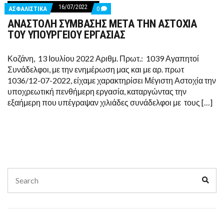
16/07/2022
COMMENTS
ΑΣΦΑΛΙΣΤΙΚΑ
0
ON
ΑΝΑΣΤΟΛΗ ΣΥΜΒΑΣΗΣ ΜΕΤΑ ΤΗΝ ΑΣΤΟΧΙΑ
ΑΝΑΣΤΟΛΗ
ΣΥΜΒΑΣΗΣ
ΤΟΥ ΥΠΟΥΡΓΕΙΟΥ ΕΡΓΑΣΙΑΣ
ΜΕΤΑ
ΤΗΝ
ΑΣΤΟΧΙΑ
Κοζάνη, 13 Ιουλίου 2022 Αριθμ. Πρωτ.: 1039 Αγαπητοί
ΤΟΥ
Συνάδελφοι, με την ενημέρωση μας και με αρ. πρωτ
ΥΠΟΥΡΓΕΙΟΥ
ΕΡΓΑΣΙΑΣ
1036/12-07-2022, είχαμε χαρακτηρίσει Μέγιστη Αστοχία την
υποχρεωτική πενθήμερη εργασία, καταργώντας την
εξαήμερη που υπέγραψαν χιλιάδες συνάδελφοι με τους […]
Search
Sear
for: