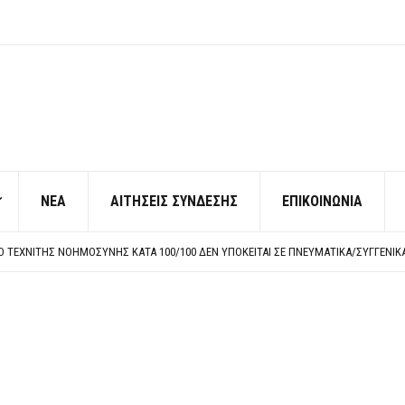
ΝΕΑ
ΑΙΤΗΣΕΙΣ ΣΥΝΔΕΣΗΣ
ΕΠΙΚΟΙΝΩΝΙΑ
ΠΟ ΧΙΛΙΑΔΕΣ ΣΥΝΑΔΕΛΦΟΥΣ
ΚΉΣ ΧΩΡΊΣ ΤΟ ΑΠΟΔΕΙΚΤΙΚΌ ΥΠΟΒΟΛΉΣ ΓΝΩΣΤΟΠΟΊΗΣΗΣ
ΡΕΗ ΠΡΟΣ ΔΗΜΟΣΙΟ – ΙΔΙΩΤΕΣ
Η ΠΡΟΣΩΠΙΚΟΥ ΕΠΙΣΙΤΙΣΜΟΥ
ΠΟ ΧΙΛΙΑΔΕΣ ΣΥΝΑΔΕΛΦΟΥΣ
ΚΉΣ ΧΩΡΊΣ ΤΟ ΑΠΟΔΕΙΚΤΙΚΌ ΥΠΟΒΟΛΉΣ ΓΝΩΣΤΟΠΟΊΗΣΗΣ