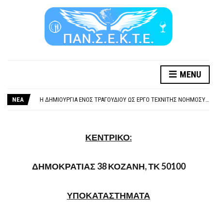
MENU
ΞΕΧΕΙΛΙΖΕΙ Η ΟΡΓΗ ΚΑΙ Η ΑΓΑΝΑΚΤΗΣΗ ΑΠΟ ΧΙΛΙΑΔΕΣ ΣΥΝΑΔΕΛΦΟΥΣ
ΣΟΒΑΡΌΤΑΤΗ Η ΠΑΡΆΒΑΣΗ ΧΡΉΣΗ ΜΟΥΣΙΚΉΣ ΧΩΡΊΣ ΤΟ ΑΠΟΔΕΙΚΤΙΚΌ ΥΠΟΒΟΛΉΣ ΓΝΩΣΤΟΠΟΊΗΣΗΣ
ΝΕΑ
Η ΔΗΜΙΟΥΡΓΙΑ ΕΝΟΣ ΤΡΑΓΟΥΔΙΟΥ ΩΣ ΕΡΓΟ ΤΕΧΝΙΤΗΣ ΝΟΗΜΟΣΥΝΗΣ ΚΑΤΑ 100/100 ΔΕΝ ΥΠΟΚΕΙΤΑΙ ΣΕ ΠΝΕΥΜΑΤΙΚΑ/ΣΥΓΓΕΝΙΚΑ ΔΙΚΑΙΩΜΑΤΑ. ΠΑΡΑΠΛΑΝΗΤΙΚΕΣ ΚΑΙ ΨΕΥΔΕΙΣ ΟΙ ΤΟΠΟΘΕΤΗΣΕΙΣ ΤΟΥ GEA.
ΚΑΤΑΣΧΕΣΗ ΜΙΣΘΟΥ ΚΑΙ ΣΥΝΤΑΞΗΣ ΓΙΑ ΧΡΕΗ ΠΡΟΣ ΔΗΜΟΣΙΟ – ΙΔΙΩΤΕΣ
ΥΠΟΧΡΕΩΤΙΚΗ ΕΚΠΑΙΔΕΥΣΗ ΚΑΙ ΚΑΤΑΡΤΙΣΗ ΠΡΟΣΩΠΙΚΟΥ ΕΠΙΣΙΤΙΣΜΟΥ
ΞΕΧΕΙΛΙΖΕΙ Η ΟΡΓΗ ΚΑΙ Η ΑΓΑΝΑΚΤΗΣΗ ΑΠΟ ΧΙΛΙΑΔΕΣ ΣΥΝΑΔΕΛΦΟΥΣ
ΚΕΝΤΡΙΚΟ:
ΣΟΒΑΡΌΤΑΤΗ Η ΠΑΡΆΒΑΣΗ ΧΡΉΣΗ ΜΟΥΣΙΚΉΣ ΧΩΡΊΣ ΤΟ ΑΠΟΔΕΙΚΤΙΚΌ ΥΠΟΒΟΛΉΣ ΓΝΩΣΤΟΠΟΊΗΣΗΣ
ΔΗΜΟΚΡΑΤΙΑΣ 38 ΚΟΖΑΝΗ, ΤΚ 50100
ΥΠΟΚΑΤΑΣΤΗΜΑΤΑ